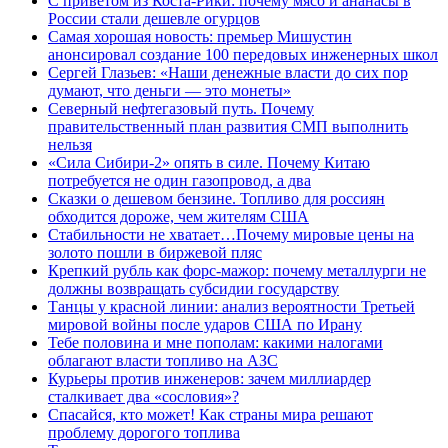
С приветом из Коста-Рики: почему мясо и ананасы в
России стали дешевле огурцов
Самая хорошая новость: премьер Мишустин
анонсировал создание 100 передовых инженерных школ
Сергей Глазьев: «Наши денежные власти до сих пор
думают, что деньги — это монеты»
Северный нефтегазовый путь. Почему
правительственный план развития СМП выполнить
нельзя
«Сила Сибири-2» опять в силе. Почему Китаю
потребуется не один газопровод, а два
Сказки о дешевом бензине. Топливо для россиян
обходится дороже, чем жителям США
Стабильности не хватает…Почему мировые цены на
золото пошли в биржевой пляс
Крепкий рубль как форс-мажор: почему металлурги не
должны возвращать субсидии государству
Танцы у красной линии: анализ вероятности Третьей
мировой войны после ударов США по Ирану
Тебе половина и мне пополам: какими налогами
облагают власти топливо на АЗС
Курьеры против инженеров: зачем миллиардер
сталкивает два «сословия»?
Спасайся, кто может! Как страны мира решают
проблему дорогого топлива