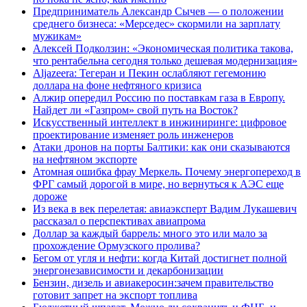
Предприниматель Александр Сычев — о положении
среднего бизнеса: «Мерседес» скормили на зарплату
мужикам»
Алексей Подколзин: «Экономическая политика такова,
что рентабельна сегодня только дешевая модернизация»
Aljazeera: Тегеран и Пекин ослабляют гегемонию
доллара на фоне нефтяного кризиса
Алжир опередил Россию по поставкам газа в Европу.
Найдет ли «Газпром» свой путь на Восток?
Искусственный интеллект в инжиниринге: цифровое
проектирование изменяет роль инженеров
Атаки дронов на порты Балтики: как они сказываются
на нефтяном экспорте
Атомная ошибка фрау Меркель. Почему энергопереход в
ФРГ самый дорогой в мире, но вернуться к АЭС еще
дороже
Из века в век перелетая: авиаэксперт Вадим Лукашевич
рассказал о перспективах авиапрома
Доллар за каждый баррель: много это или мало за
прохождение Ормузского пролива?
Бегом от угля и нефти: когда Китай достигнет полной
энергонезависимости и декарбонизации
Бензин, дизель и авиакеросин:зачем правительство
готовит запрет на экспорт топлива