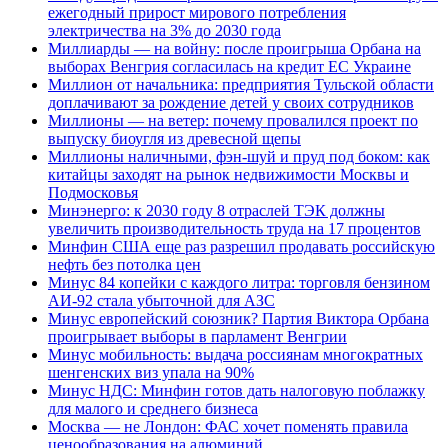
ежегодный прирост мирового потребления
электричества на 3% до 2030 года
Миллиарды — на войну: после проигрыша Орбана на
выборах Венгрия согласилась на кредит ЕС Украине
Миллион от начальника: предприятия Тульской области
доплачивают за рождение детей у своих сотрудников
Миллионы — на ветер: почему провалился проект по
выпуску биоугля из древесной щепы
Миллионы наличными, фэн-шуй и пруд под боком: как
китайцы заходят на рынок недвижимости Москвы и
Подмосковья
Минэнерго: к 2030 году 8 отраслей ТЭК должны
увеличить производительность труда на 17 процентов
Минфин США еще раз разрешил продавать российскую
нефть без потолка цен
Минус 84 копейки с каждого литра: торговля бензином
АИ-92 стала убыточной для АЗС
Минус европейский союзник? Партия Виктора Орбана
проигрывает выборы в парламент Венгрии
Минус мобильность: выдача россиянам многократных
шенгенских виз упала на 90%
Минус НДС: Минфин готов дать налоговую поблажку
для малого и среднего бизнеса
Москва — не Лондон: ФАС хочет поменять правила
ценообразования на алюминий