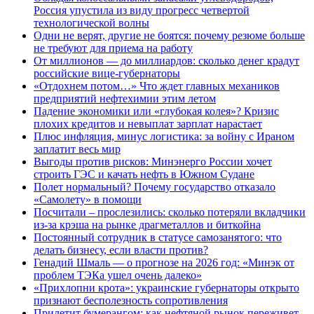
Россия упустила из виду прогресс четвертой
технологической волны
Одни не верят, другие не боятся: почему резюме больше
не требуют для приема на работу
От миллионов — до миллиардов: сколько денег крадут
российские вице-губернаторы
«Отдохнем потом…» Что ждет главных механиков
предприятий нефтехимии этим летом
Падение экономики или «глубокая колея»? Кризис
плохих кредитов и невыплат зарплат нарастает
Плюс инфляция, минус логистика: за войну с Ираном
заплатит весь мир
Выгоды против рисков: Минэнерго России хочет
строить ГЭС и качать нефть в Южном Судане
Полет нормальный? Почему государство отказало
«Самолету» в помощи
Посчитали – прослезились: сколько потеряли вкладчики
из-за крэша на рынке драгметаллов и биткойна
Постоянный сотрудник в статусе самозанятого: что
делать бизнесу, если власти против?
Генадий Шмаль — о прогнозе на 2026 год: «Минэк от
проблем ТЭКа ушел очень далеко»
«Прихлопни крота»: украинские губернаторы открыто
признают бесполезность сопротивления
Прилетит бумерангом: как нефтяной рынок переживет