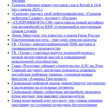
топлива
Газпром обновил рекорд поставок газа в Китай в 10-й
раз с начала 2025 г.
«Газпром» продаст свой нефтехимкомплекс «Газпром
нефтехим Салават» холдингу «Росхим»
«ГАЗПРОМНЕФТЬ-СМ» представила новый антифриз
для автомобилей из КНР, отличающийся продленным
сроком службы
Денис Мантуров: что известно о новом Герое России
Гиалуроновая кислота – еще один эликсир красоты
ГК «Титан»: импортозамещенный ПИБ запущен в
промышленное производство
ГК «Титан»: стартовал выпуск полиизобутилена с
низкой молекулярной массой и повышенной
реакционной способностью
Глава «Росатома» обещает строительство АЭС на Луне
Главный аргумент: англичане побоялись атаковать
российские нефтяные танкеры, сопровождаемые
фрегатом «Адмирал Григорович»
Глобальный нефтяной рынок демонстрирует тенденцию
к разделению на отдельные сегменты
Глобальный обман: гибридные автомобили оказались
втрое вреднее, чем заявляют производители
Гонка вооружений идет под воду: три страны приняли
программу по созданию подводных беспилотников