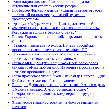
Фонд национального благосостояния: игра на
истощение или стратегический резерв?
Профессор Фархад Рагимов: «Главный вызов отрасли —
системный разрыв между школой, вузами и
производством»
Франсуа Эйсбур: «Именно Иран задает темп войны»
Фьючерсы на картофель в Европе взлетели на 700%.
Когда ждать голода в бедных странах?
Газ для Европы: война войной, а премиальный рынок —
у США
«Газпром» здесь где-то рядом. Почему российская
монополия переживает за газовые запасы ЕС
«Не спешите нас хоронить». Мировой топливный
кризис дает новые шансы угольщикам
Глава АМОР Дмитрий Галушко: «Из-за блокировок
каналы трафика мобильного Интернета простаивают, а
качество проводного падает»
Глава профсоюза угольщиков Александр Сергеев: «Для
Кузбасса этот кризис сбыта — конец»
Господин Дерипаска, готов работать по 12 часов в день
и 6 дней в неделю. А что производить будем?
Похоронщики и реалисты: кому верить в трудные
времена?
Химическое машиностроение – в фокусе внимания
химиков