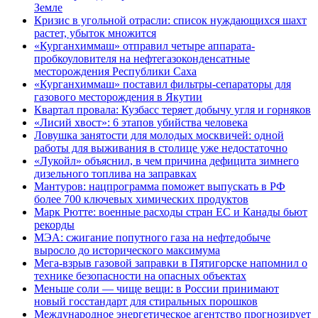
Земле
Кризис в угольной отрасли: список нуждающихся шахт
растет, убыток множится
«Курганхиммаш» отправил четыре аппарата-
пробкоуловителя на нефтегазоконденсатные
месторождения Республики Саха
«Курганхиммаш» поставил фильтры-сепараторы для
газового месторождения в Якутии
Квартал провала: Кузбасс теряет добычу угля и горняков
«Лисий хвост»: 6 этапов убийства человека
Ловушка занятости для молодых москвичей: одной
работы для выживания в столице уже недостаточно
«Лукойл» объяснил, в чем причина дефицита зимнего
дизельного топлива на заправках
Мантуров: нацпрограмма поможет выпускать в РФ
более 700 ключевых химических продуктов
Марк Рютте: военные расходы стран ЕС и Канады бьют
рекорды
МЭА: сжигание попутного газа на нефтедобыче
выросло до исторического максимума
Мега-взрыв газовой заправки в Пятигорске напомнил о
технике безопасности на опасных объектах
Меньше соли — чище вещи: в России принимают
новый госстандарт для стиральных порошков
Международное энергетическое агентство прогнозирует