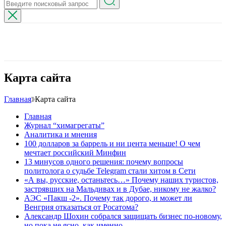
Карта сайта
Главная
Карта сайта
Главная
Журнал “химагрегаты”
Аналитика и мнения
100 долларов за баррель и ни цента меньше! О чем
мечтает российский Минфин
13 минусов одного решения: почему вопросы
политолога о судьбе Telegram стали хитом в Сети
«А вы, русские, останьтесь…» Почему наших туристов,
застрявших на Мальдивах и в Дубае, никому не жалко?
АЭС «Пакш -2». Почему так дорого, и может ли
Венгрия отказаться от Росатома?
Александр Шохин собрался защищать бизнес по-новому,
но пока не ясно, как именно