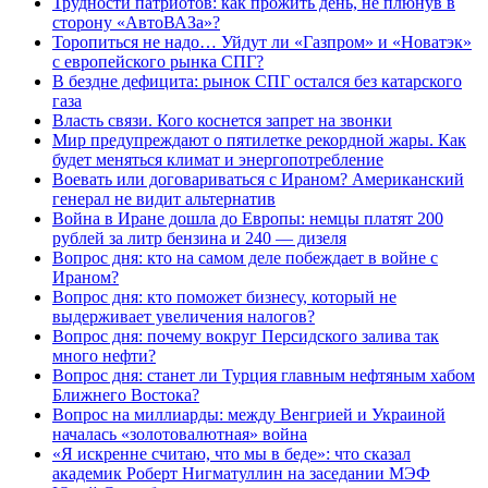
Трудности патриотов: как прожить день, не плюнув в
сторону «АвтоВАЗа»?
Торопиться не надо… Уйдут ли «Газпром» и «Новатэк»
с европейского рынка СПГ?
В бездне дефицита: рынок СПГ остался без катарского
газа
Власть связи. Кого коснется запрет на звонки
Мир предупреждают о пятилетке рекордной жары. Как
будет меняться климат и энергопотребление
Воевать или договариваться с Ираном? Американский
генерал не видит альтернатив
Война в Иране дошла до Европы: немцы платят 200
рублей за литр бензина и 240 — дизеля
Вопрос дня: кто на самом деле побеждает в войне с
Ираном?
Вопрос дня: кто поможет бизнесу, который не
выдерживает увеличения налогов?
Вопрос дня: почему вокруг Персидского залива так
много нефти?
Вопрос дня: станет ли Турция главным нефтяным хабом
Ближнего Востока?
Вопрос на миллиарды: между Венгрией и Украиной
началась «золотовалютная» война
«Я искренне считаю, что мы в беде»: что сказал
академик Роберт Нигматуллин на заседании МЭФ