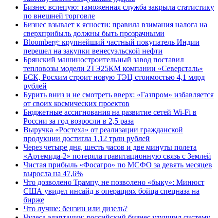
Бизнес вслепую: таможенная служба закрыла статистику
по внешней торговле
Бизнес взывает к ясности: правила взимания налога на
сверхприбыль должны быть прозрачными
Bloomberg: крупнейший частный покупатель Индии
перешел на закупки венесуэльской нефти
Брянский машиностроительный завод поставил
тепловозы модели 2ТЭ25КМ компании «Северсталь»
БСК, Росхим строит новую ТЭЦ стоимостью 4,1 млрд
рублей
Бурить вниз и не смотреть вверх: «Газпром» избавляется
от своих космических проектов
Бюджетные ассигнования на развитие сетей Wi-Fi в
России за год возросли в 2,5 раза
Выручка «Ростеха» от реализации гражданской
продукции достигла 1,12 трлн рублей
Через четыре дня, шесть часов и две минуты полета
«Артемида-2» потеряла гравитационную связь с Землей
Чистая прибыль «Фосагро» по МСФО за девять месяцев
выросла на 47,6%
Что дозволено Трампу, не позволено «быку»: Минюст
США увидел инсайд в операциях бойца спецназа на
бирже
Что лучше: бензин или дизель?
Чудеса адаптации: российский бизнес улучшил систему