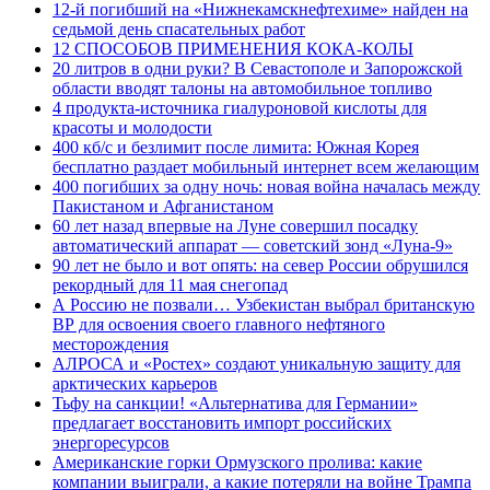
12-й погибший на «Нижнекамскнефтехиме» найден на
седьмой день спасательных работ
12 СПОСОБОВ ПРИМЕНЕНИЯ КОКА-КОЛЫ
20 литров в одни руки? В Севастополе и Запорожской
области вводят талоны на автомобильное топливо
4 продукта-источника гиалуроновой кислоты для
красоты и молодости
400 кб/с и безлимит после лимита: Южная Корея
бесплатно раздает мобильный интернет всем желающим
400 погибших за одну ночь: новая война началась между
Пакистаном и Афганистаном
60 лет назад впервые на Луне совершил посадку
автоматический аппарат — советский зонд «Луна-9»
90 лет не было и вот опять: на север России обрушился
рекордный для 11 мая снегопад
А Россию не позвали… Узбекистан выбрал британскую
ВР для освоения своего главного нефтяного
месторождения
АЛРОСА и «Ростех» создают уникальную защиту для
арктических карьеров
Тьфу на санкции! «Альтернатива для Германии»
предлагает восстановить импорт российских
энергоресурсов
Американские горки Ормузского пролива: какие
компании выиграли, а какие потеряли на войне Трампа