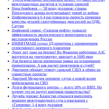
международных расчетов в условиях санкций
Цена бомбежек — 58 млрд долларов: страны
Персидского залива подсчитывают ущерб от войны
Цифровизация в 6,4 раз повысила скорость проверки
качества деталей газотурбинных двигателей на ОДК-
Сатурн
Цифровой сервис «Газпром нефти» повысит
эффективность экологического мониторинга на
месторождениях России
ЦНИИТМАШ создал 3Д-принтеры с применением
селективного лазерного плавления
Денег нет даже на бензин! Во Франции работники АЗС
жалуются на «ничтожную» зарплату в 1600 евро
Для бизнеса ввели временные рамки на оспаривание
приватизации. А как насчет прокуроров и судей?
Дмитриев обещает отмену санкций США в обмен на
совместные проекты
Дмитрий Медведев опроверг слухи о новой волне
мобилизации на СВО
Долги федерального центра — всего 18% от ВВП. Но
почему это не радует критиков правительства?
Дружба дороже: Казахстан отказался выполнять
решение международного суда о взыскании с
«Газпрома» 1,4 млрд долларов