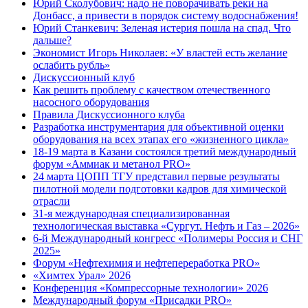
Юрий Сколубович: надо не поворачивать реки на
Донбасс, а привести в порядок систему водоснабжения!
Юрий Станкевич: Зеленая истерия пошла на спад. Что
дальше?
Экономист Игорь Николаев: «У властей есть желание
ослабить рубль»
Дискуссионный клуб
Как решить проблему с качеством отечественного
насосного оборудования
Правила Дискуссионного клуба
Разработка инструментария для объективной оценки
оборудования на всех этапах его «жизненного цикла»
18-19 марта в Казани состоялся третий международный
форум «Аммиак и метанол PRO»
24 марта ЦОПП ТГУ представил первые результаты
пилотной модели подготовки кадров для химической
отрасли
31-я международная специализированная
технологическая выставка «Сургут. Нефть и Газ – 2026»
6-й Международный конгресс «Полимеры Россия и СНГ
2025»
Форум «Нефтехимия и нефтепереработка PRO»
«Химтех Урал» 2026
Конференция «Компрессорные технологии» 2026
Международный форум «Присадки PRO»