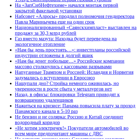
На «ЗапСибНефтехиме» начался монтаж первой
закрытой факельной установки
Набсовет «Алросы» продлил полномочия гендиректора
Павла Маринычева еще на один срок
Национализированный «Саянскхимпласт» выставлен на
продажу за 30,3 млрд рублей
Газ вместо мазута: Находка будет переведена на
экологичное отопление
«Нам бы день простоять…»: инвестпланы российской
индустрии отложены в долгий ящик
«Нам бы денег побольше…» Российские компании
массово столкнулись с кассовыми разрывами
Напуганные Трампом и Россией: Исландия и Норвегия
задумались о вступлении в Евросоюз
Нащупали дно? Стройка немного оживилась, но
уверенности в росте сбыта у металлургов нет
Назад, в офисы: блокировки Telegram приводят к
возвращению удаленщиков
Нажиться на кризисе: Панама повысила плату за проход
Панамского канала в 5-10 раз
Не бензин и не солярка: Россию и Китай соединит
водородный коридор
«Не хотим электричек!» Покупатели автомобилей во
всем мире предпочитают машины с ДВС