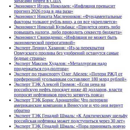
запасами нефти в США
Экономист Игорь Николаев: «Инфляция превысит
прогноз 2026 года в два раза»
Экономист Никита Масленников: «Фундаментальные
факторы толкают рубль вниз, а он все укрепляется»
Экономист Николай Кульбака: «Придется опять либо
повышать налоги, либо проводить секвестр бюджета»
Экономист Свириденко: «Инфляция не может быть
экономической прерогативой»
Эксперт Леонид Хазанов: «Из-за перекрытия
Ормузского пролива без удобрений останутся самые
бедные страны»
Эксперт Максим Худалов: «Металлургам надо
продержаться год-полтора»
Эксперт по транспорту Олег Абелев: «Потери РЖД от
преференций угольщикам составляют 180 млрд рублей»
Эксперт ТЭК Алексей Громов: «Если цена на
российскую нефть просядет ниже 40 долларов, власти
попросят нефтяников просто затянуть пояса»
Эксперт ТЭК Борис Аронштейн: Что потеряли
американские компании в Венесуэле и что они вернут
обратно
Эксперт ТЭК Генадий Шмаль: «К Арктическому шельфу
российская нефтянка может подступиться через 30 лет»
Эксперт ТЭК Генадий Шмаль: «Пора принимать новую