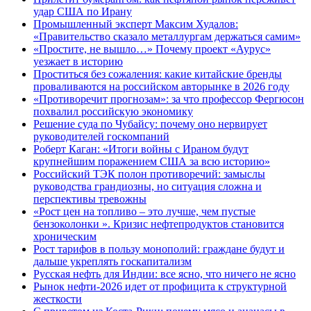
удар США по Ирану
Промышленный эксперт Максим Худалов:
«Правительство сказало металлургам держаться самим»
«Простите, не вышло…» Почему проект «Аурус»
уезжает в историю
Проститься без сожаления: какие китайские бренды
проваливаются на российском авторынке в 2026 году
«Противоречит прогнозам»: за что профессор Фергюсон
похвалил российскую экономику
Решение суда по Чубайсу: почему оно нервирует
руководителей госкомпаний
Роберт Каган: «Итоги войны с Ираном будут
крупнейшим поражением США за всю историю»
Российский ТЭК полон противоречий: замыслы
руководства грандиозны, но ситуация сложна и
перспективы тревожны
«Рост цен на топливо – это лучше, чем пустые
бензоколонки ». Кризис нефтепродуктов становится
хроническим
Рост тарифов в пользу монополий: граждане будут и
дальше укреплять госкапитализм
Русская нефть для Индии: все ясно, что ничего не ясно
Рынок нефти-2026 идет от профицита к структурной
жесткости