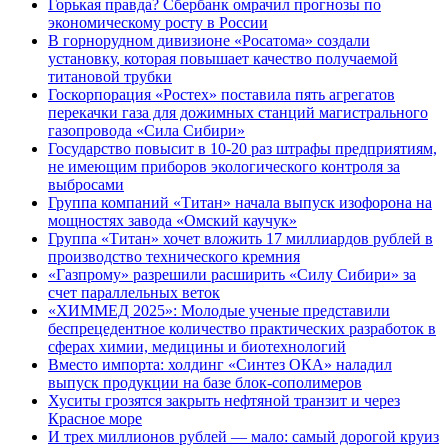
Горькая правда? Сбербанк омрачил прогнозы по
экономическому росту в России
В горнорудном дивизионе «Росатома» создали
установку, которая повышает качество получаемой
титановой трубки
Госкорпорация «Ростех» поставила пять агрегатов
перекачки газа для дожимных станций магистрального
газопровода «Сила Сибири»
Государство повысит в 10-20 раз штрафы предприятиям,
не имеющим приборов экологического контроля за
выбросами
Группа компаний «Титан» начала выпуск изофорона на
мощностях завода «Омский каучук»
Группа «Титан» хочет вложить 17 миллиардов рублей в
производство технического кремния
«Газпрому» разрешили расширить «Силу Сибири» за
счет параллельных веток
«ХИММЕД 2025»: Молодые ученые представили
беспрецедентное количество практических разработок в
сферах химии, медицины и биотехнологий
Вместо импорта: холдинг «Синтез ОКА» наладил
выпуск продукции на базе блок-сополимеров
Хуситы грозятся закрыть нефтяной транзит и через
Красное море
И трех миллионов рублей — мало: самый дорогой круиз