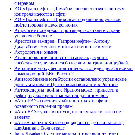
с Ираном
АО «Транснефть – Дружба» совершенствует систему
контроля качества нефти
АО «Транснефть – Приволга» подключило участок
нефтепровода в двух регионах
Апрель не порадовал: производство стали в стране
упало еще больше
Арестован зампред «Газпром нефти»: Антону
Джалябову вменяют многомиллионные взятки
Астрология и химия
Авансирование виновато: за апрель дефицит
госбюджета увеличился более чем на триллион рублей
Авиация в эпоху беспилотников: что будет делать новый
командующий ВКС России?
Авиасообщение юга России остановлено: украинские
дроны атаковали Центр авианавигации в Ростове
Автоэксперты: война с Ираном может привести к
дефициту моторов и запчастей для иномарок
«АвтоВАЗ» готовится уйти в отпуск на фоне
обвального падения продаж
«АвтоВАЗ» ушел в отпуск, но покупатели этого не
заметят
«Азот» нашел в Китае подрядчика и деньги на завод
карбамида в Волгограде
Бадр Джафар: будущее мировой торговли не будет