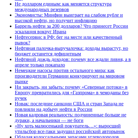
Не долларом единым: как меняется структура
международных резервов
Экономисты: Минфин выиграет на слабом рубле и
высокой нефти, но получит инфляцию
Баррель нефти за 200 долларов? Что принесет России
эскалация вокруг Ирана
Нефтесервис в РФ: бег на месте или качественный
рывок?
Нефтяная палочка-выручалочка: доходы вырастут, но
бюджет останется дефицитным
Нефтяной дождь доходов: почему все ждали ливня, а в
апреле только покапало
Немецкие насосы против остального мира: как
производители Германии конкурируют на мировом
рынке
Ни закрыть, ни забыть: почему «Северные потоки» в
Европу превратились для «Газпрома» в чемоданы без
ручек
Новак: последние санкции США и стран Запада не
повлияли на добычу нефти в России
Новая кадровая реальность: подчиненные больше не
дураки, а начальники — не боги
«Ну хоть малюсенький покупатель…»: выросший
утильсбор все-таки задушил российский авторынок
Обладая колоссальными запасами углеводородов,