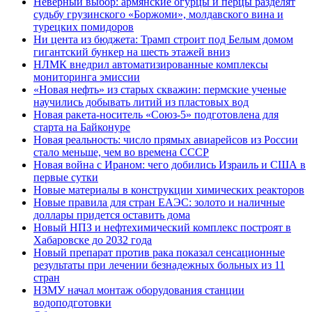
Неверный выбор: армянские огурцы и перцы разделят
судьбу грузинского «Боржоми», молдавского вина и
турецких помидоров
Ни цента из бюджета: Трамп строит под Белым домом
гигантский бункер на шесть этажей вниз
НЛМК внедрил автоматизированные комплексы
мониторинга эмиссии
«Новая нефть» из старых скважин: пермские ученые
научились добывать литий из пластовых вод
Новая ракета-носитель «Союз-5» подготовлена для
старта на Байконуре
Новая реальность: число прямых авиарейсов из России
стало меньше, чем во времена СССР
Новая война с Ираном: чего добились Израиль и США в
первые сутки
Новые материалы в конструкции химических реакторов
Новые правила для стран ЕАЭС: золото и наличные
доллары придется оставить дома
Новый НПЗ и нефтехимический комплекс построят в
Хабаровске до 2032 года
Новый препарат против рака показал сенсационные
результаты при лечении безнадежных больных из 11
стран
НЗМУ начал монтаж оборудования станции
водоподготовки