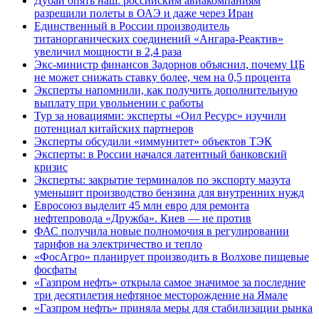
Дубай опять наш: российским авиакомпаниям
разрешили полеты в ОАЭ и даже через Иран
Единственный в России производитель
титанорганических соединений «Ангара-Реактив»
увеличил мощности в 2,4 раза
Экс-министр финансов Задорнов объяснил, почему ЦБ
не может снижать ставку более, чем на 0,5 процента
Эксперты напомнили, как получить дополнительную
выплату при увольнении с работы
Тур за новациями: эксперты «Оил Ресурс» изучили
потенциал китайских партнеров
Эксперты обсудили «иммунитет» объектов ТЭК
Эксперты: в России начался латентный банковский
кризис
Эксперты: закрытие терминалов по экспорту мазута
уменьшит производство бензина для внутренних нужд
Евросоюз выделит 45 млн евро для ремонта
нефтепровода «Дружба». Киев — не против
ФАС получила новые полномочия в регулировании
тарифов на электричество и тепло
«ФосАгро» планирует производить в Волхове пищевые
фосфаты
«Газпром нефть» открыла самое значимое за последние
три десятилетия нефтяное месторождение на Ямале
«Газпром нефть» приняла меры для стабилизации рынка