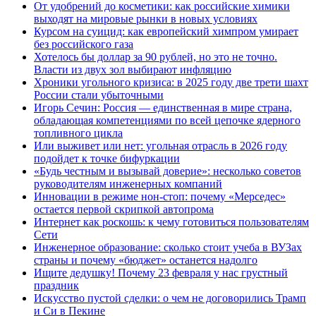
От удобрений до косметики: как российские химики
выходят на мировые рынки в новых условиях
Курсом на суицид: как европейский химпром умирает
без российского газа
Хотелось бы доллар за 90 рублей, но это не точно.
Власти из двух зол выбирают инфляцию
Хроники угольного кризиса: в 2025 году две трети шахт
России стали убыточными
Игорь Сечин: Россия — единственная в мире страна,
обладающая компетенциями по всей цепочке ядерного
топливного цикла
Или выживет или нет: угольная отрасль в 2026 году
подойдет к точке бифуркации
«Будь честным и вызывай доверие»: несколько советов
руководителям инженерных компаний
Инновации в режиме нон-стоп: почему «Мерседес»
остается первой скрипкой автопрома
Интернет как роскошь: к чему готовиться пользователям
Сети
Инженерное образование: сколько стоит учеба в ВУЗах
страны и почему «бюджет» останется надолго
Ищите дедушку! Почему 23 февраля у нас грустный
праздник
Искусство пустой сделки: о чем не договорились Трамп
и Си в Пекине