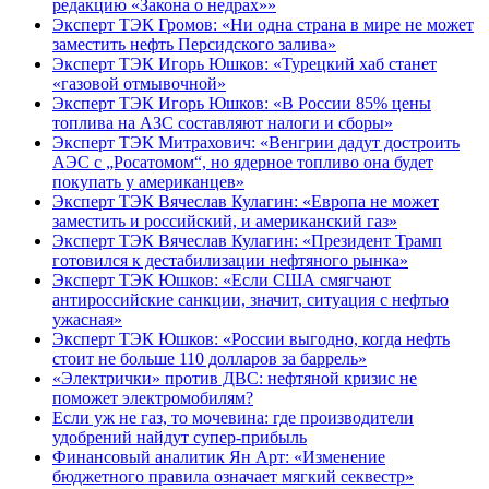
редакцию «Закона о недрах»»
Эксперт ТЭК Громов: «Ни одна страна в мире не может
заместить нефть Персидского залива»
Эксперт ТЭК Игорь Юшков: «Турецкий хаб станет
«газовой отмывочной»
Эксперт ТЭК Игорь Юшков: «В России 85% цены
топлива на АЗС составляют налоги и сборы»
Эксперт ТЭК Митрахович: «Венгрии дадут достроить
АЭС с „Росатомом“, но ядерное топливо она будет
покупать у американцев»
Эксперт ТЭК Вячеслав Кулагин: «Европа не может
заместить и российский, и американский газ»
Эксперт ТЭК Вячеслав Кулагин: «Президент Трамп
готовился к дестабилизации нефтяного рынка»
Эксперт ТЭК Юшков: «Если США смягчают
антироссийские санкции, значит, ситуация с нефтью
ужасная»
Эксперт ТЭК Юшков: «России выгодно, когда нефть
стоит не больше 110 долларов за баррель»
«Электрички» против ДВС: нефтяной кризис не
поможет электромобилям?
Если уж не газ, то мочевина: где производители
удобрений найдут супер-прибыль
Финансовый аналитик Ян Арт: «Изменение
бюджетного правила означает мягкий секвестр»