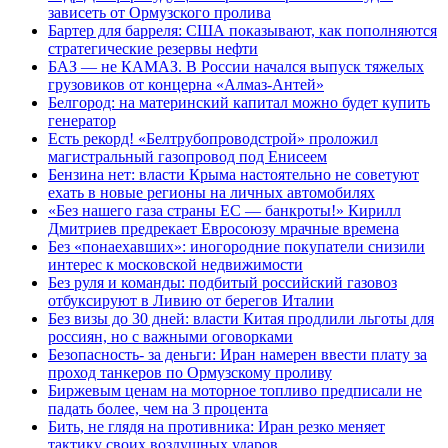
зависеть от Ормузского пролива
Бартер для барреля: США показывают, как пополняются
стратегические резервы нефти
БАЗ — не КАМАЗ. В России начался выпуск тяжелых
грузовиков от концерна «Алмаз-Антей»
Белгород: на материнский капитал можно будет купить
генератор
Есть рекорд! «Белтрубопроводстрой» проложил
магистральный газопровод под Енисеем
Бензина нет: власти Крыма настоятельно не советуют
ехать в новые регионы на личных автомобилях
«Без нашего газа страны ЕС — банкроты!» Кирилл
Дмитриев предрекает Евросоюзу мрачные времена
Без «понаехавших»: иногородние покупатели снизили
интерес к московской недвижимости
Без руля и команды: подбитый российский газовоз
отбуксируют в Ливию от берегов Италии
Без визы до 30 дней: власти Китая продлили льготы для
россиян, но с важными оговорками
Безопасность- за деньги: Иран намерен ввести плату за
проход танкеров по Ормузскому проливу
Биржевым ценам на моторное топливо предписали не
падать более, чем на 3 процента
Бить, не глядя на противника: Иран резко меняет
тактику своих воздушных ударов