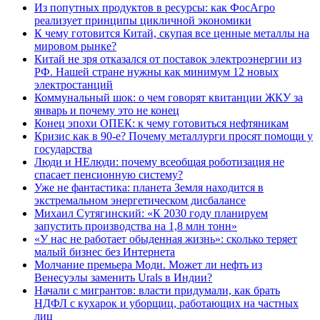
Из попутных продуктов в ресурсы: как ФосАгро
реализует принципы цикличной экономики
К чему готовится Китай, скупая все ценные металлы на
мировом рынке?
Китай не зря отказался от поставок электроэнергии из
РФ. Нашей стране нужны как минимум 12 новых
электростанций
Коммунальный шок: о чем говорят квитанции ЖКУ за
январь и почему это не конец
Конец эпохи ОПЕК: к чему готовиться нефтяникам
Кризис как в 90-е? Почему металлурги просят помощи у
государства
Люди и НЕлюди: почему всеобщая роботизация не
спасает пенсионную систему?
Уже не фантастика: планета Земля находится в
экстремальном энергетическом дисбалансе
Михаил Сутягинский: «К 2030 году планируем
запустить производства на 1,8 млн тонн»
«У нас не работает обыденная жизнь»: сколько теряет
малый бизнес без Интернета
Молчание премьера Моди. Может ли нефть из
Венесуэлы заменить Urals в Индии?
Начали с мигрантов: власти придумали, как брать
НДФЛ с кухарок и уборщиц, работающих на частных
лиц