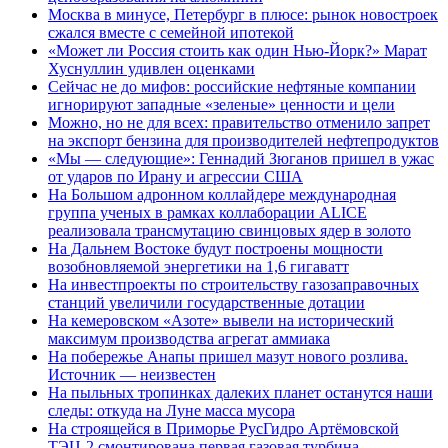
Москва в минусе, Петербург в плюсе: рынок новостроек
сжался вместе с семейной ипотекой
«Может ли Россия стоить как один Нью-Йорк?» Марат
Хуснуллин удивлен оценками
Сейчас не до мифов: российские нефтяные компании
игнорируют западные «зеленые» ценности и цели
Можно, но не для всех: правительство отменило запрет
на экспорт бензина для производителей нефтепродуктов
«Мы — следующие»: Геннадий Зюганов пришел в ужас
от ударов по Ирану и агрессии США
На Большом адронном коллайдере международная
группа ученых в рамках коллаборации ALICE
реализовала трансмутацию свинцовых ядер в золото
На Дальнем Востоке будут построены мощности
возобновляемой энергетики на 1,6 гигаватт
На инвестпроекты по строительству газозаправочных
станций увеличили государственные дотации
На кемеровском «Азоте» вывели на исторический
максимум производства агрегат аммиака
На побережье Анапы пришел мазут нового розлива.
Источник — неизвестен
На пыльных тропинках далеких планет останутся наши
следы: откуда на Луне масса мусора
На строящейся в Приморье РусГидро Артёмовской
ТЭЦ-2 смонтирована первая газовая турбина