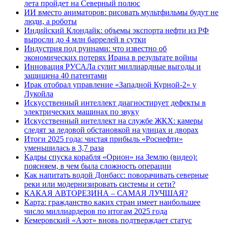
лета пройдет на Северный полюс
ИИ вместо аниматоров: рисовать мультфильмы будут не
люди, а роботы
Индийский Клондайк: объемы экспорта нефти из РФ
выросли до 4 млн баррелей в сутки
Индустрия под руинами: что известно об
экономических потерях Ирана в результате войны
Инновация РУСАЛа сулит миллиардные выгоды и
защищена 40 патентами
Ирак отобрал управление «Западной Курной-2» у
Лукойла
Искусственный интеллект диагностирует дефекты в
электрических машинах по звуку
Искусственный интеллект на службе ЖКХ: камеры
следят за ледовой обстановкой на улицах и дворах
Итоги 2025 года: чистая прибыль «Роснефти»
уменьшилась в 3,7 раза
Кадры спуска корабля «Орион» на Землю (видео):
поясняем, в чем была сложность операции
Как напитать водой Донбасс: поворачивать северные
реки или модернизировать системы и сети?
КАКАЯ АВТОРЕЗИНА – САМАЯ ЛУЧШАЯ?
Карта: гражданство каких стран имеет наибольшее
число миллиардеров по итогам 2025 года
Кемеровский «Азот» вновь подтверждает статус