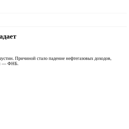
адает
шустин. Причиной стало падение нефтегазовых доходов,
ти — ФНБ.