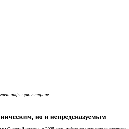
гнет инфляцию в стране
оническим, но и непредсказуемым
ым Счетной палаты, в 2025 году нефтянка недодала государству 