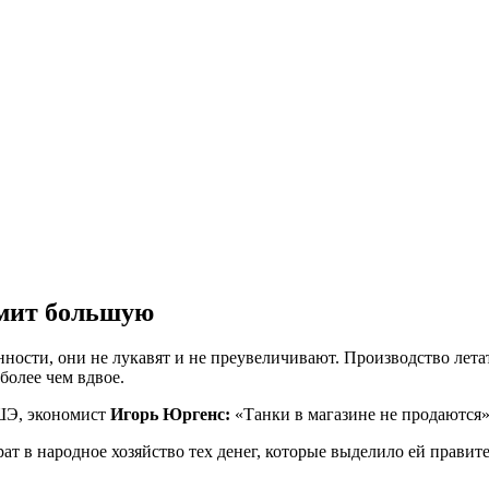
рмит большую
сти, они не лукавят и не преувеличивают. Производство летате
олее чем вдвое.
ВШЭ, экономист
Игорь Юргенс:
«Танки в магазине не продаются»
 в народное хозяйство тех денег, которые выделило ей правите