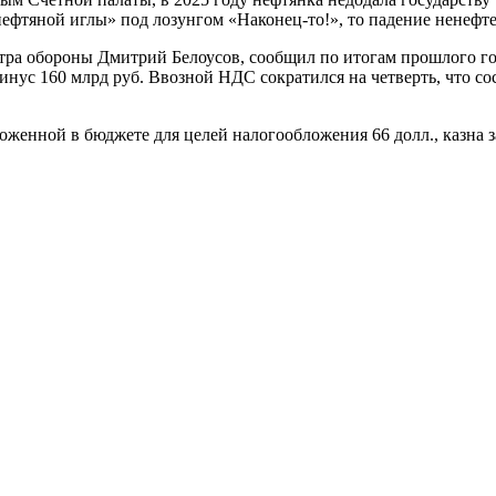
фтяной иглы» под лозунгом «Наконец-то!», то падение ненефтег
ра обороны Дмитрий Белоусов, сообщил по итогам прошлого год
нус 160 млрд руб. Ввозной НДС сократился на четверть, что сос
аложенной в бюджете для целей налогообложения 66 долл., казна з