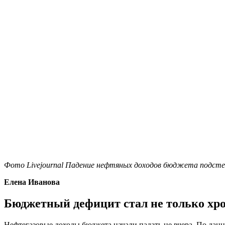
Фото Livejournal Падение нефтяных доходов бюджета подсте
Елена Иванова
Бюджетный дефицит стал не только хр
Нефтегазовые доходы бюджета начали падать не вчера. По данн