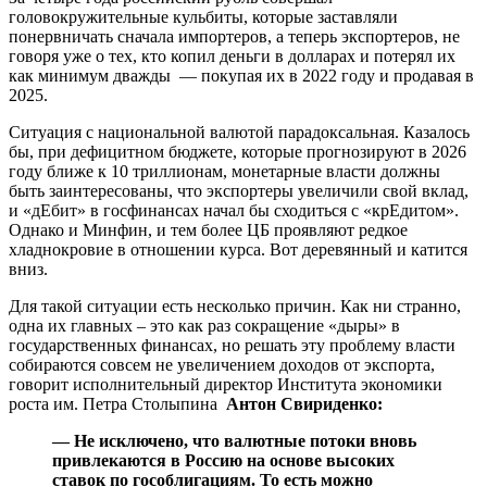
головокружительные кульбиты, которые заставляли
понервничать сначала импортеров, а теперь экспортеров, не
говоря уже о тех, кто копил деньги в долларах и потерял их
как минимум дважды — покупая их в 2022 году и продавая в
2025.
Ситуация с национальной валютой парадоксальная. Казалось
бы, при дефицитном бюджете, которые прогнозируют в 2026
году ближе к 10 триллионам, монетарные власти должны
быть заинтересованы, что экспортеры увеличили свой вклад,
и «дЕбит» в госфинансах начал бы сходиться с «крЕдитом».
Однако и Минфин, и тем более ЦБ проявляют редкое
хладнокровие в отношении курса. Вот деревянный и катится
вниз.
Для такой ситуации есть несколько причин. Как ни странно,
одна их главных – это как раз сокращение «дыры» в
государственных финансах, но решать эту проблему власти
собираются совсем не увеличением доходов от экспорта,
говорит исполнительный директор Института экономики
роста им. Петра Столыпина
Антон Свириденко:
— Не исключено, что валютные потоки вновь
привлекаются в Россию на основе высоких
ставок по гособлигациям. То есть можно