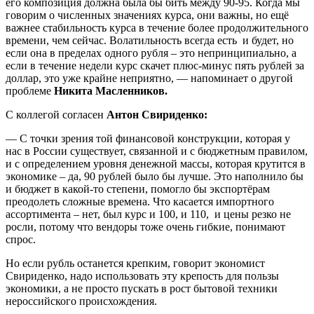
его композиция должна была бы бить между 90-95. Когда мы
говорим о численных значениях курса, они важны, но ещё
важнее стабильность курса в течение более продолжительного
времени, чем сейчас. Волатильность всегда есть и будет, но
если она в пределах одного рубля – это непринципиально, а
если в течение недели курс скачет плюс-минус пять рублей за
доллар, это уже крайне неприятно, — напоминает о другой
проблеме
Никита Масленников.
С коллегой согласен
Антон Свириденко:
— С точки зрения той финансовой конструкции, которая у
нас в России существует, связанной и с бюджетным правилом,
и с определением уровня денежной массы, которая крутится в
экономике – да, 90 рублей было бы лучше. Это наполнило бы
и бюджет в какой-то степени, помогло бы экспортёрам
преодолеть сложные времена. Что касается импортного
ассортимента – нет, был курс и 100, и 110, и цены резко не
росли, потому что вендоры тоже очень гибкие, понимают
спрос.
Но если рубль останется крепким, говорит экономист
Свириденко, надо использовать эту крепость для пользы
экономики, а не просто пускать в рост бытовой техники
нероссийского происхождения.