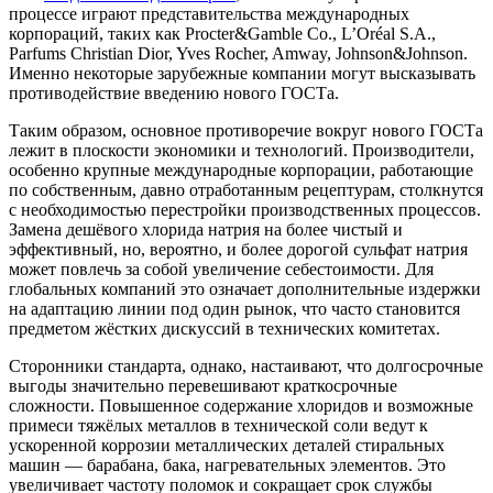
процессе играют представительства международных
корпораций, таких как Procter&Gamble Co., L’Oréal S.A.,
Parfums Christian Dior, Yves Rocher, Amway, Johnson&Johnson.
Именно некоторые зарубежные компании могут высказывать
противодействие введению нового ГОСТа.
Таким образом, основное противоречие вокруг нового ГОСТа
лежит в плоскости экономики и технологий. Производители,
особенно крупные международные корпорации, работающие
по собственным, давно отработанным рецептурам, столкнутся
с необходимостью перестройки производственных процессов.
Замена дешёвого хлорида натрия на более чистый и
эффективный, но, вероятно, и более дорогой сульфат натрия
может повлечь за собой увеличение себестоимости. Для
глобальных компаний это означает дополнительные издержки
на адаптацию линии под один рынок, что часто становится
предметом жёстких дискуссий в технических комитетах.
Сторонники стандарта, однако, настаивают, что долгосрочные
выгоды значительно перевешивают краткосрочные
сложности. Повышенное содержание хлоридов и возможные
примеси тяжёлых металлов в технической соли ведут к
ускоренной коррозии металлических деталей стиральных
машин — барабана, бака, нагревательных элементов. Это
увеличивает частоту поломок и сокращает срок службы