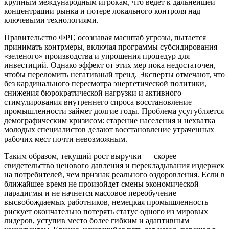
крупным международным игрокам, что ведет к дальнейшей
концентрации рынка и потере локального контроля над
ключевыми технологиями.
Правительство ФРГ, осознавая масштаб угрозы, пытается
принимать контрмеры, включая программы субсидирования
«зеленого» производства и упрощения процедур для
инвестиций. Однако эффект от этих мер пока недостаточен,
чтобы переломить негативный тренд. Эксперты отмечают, что
без кардинального пересмотра энергетической политики,
снижения бюрократической нагрузки и активного
стимулирования внутреннего спроса восстановление
промышленности займет долгие годы. Проблема усугубляется
демографическим кризисом: старение населения и нехватка
молодых специалистов делают восстановление утраченных
рабочих мест почти невозможным.
Таким образом, текущий рост выручки — скорее
свидетельство ценового давления и перекладывания издержек
на потребителей, чем признак реального оздоровления. Если в
ближайшее время не произойдет смены экономической
парадигмы и не начнется массовое переобучение
высвобождаемых работников, немецкая промышленность
рискует окончательно потерять статус одного из мировых
лидеров, уступив место более гибким и адаптивным