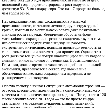
квартале текущего года промышленность впервые за два с
половиной года продемонстрировала рост выручки,
достигнув 531,5 миллиарда евро. Это на 1,7 процента больше,
чем годом ранее.
Парадоксальная картина, сложившаяся в немецкой
промышленности, отчетливо демонстрирует структурный
кризис, который не могут замаскировать даже позитивные
сигналы роста выручки. Увеличение оборота на фоне
масштабного сокращения персонала свидетельствует о том,
что оставшиеся предприятия вынуждены работать
экстремально интенсивно, повышая производительность за
счет автоматизации и оптимизации процессов. Однако этот
рост достигается ценой потери квалифицированных кадров и
снижения инновационного потенциала. Промышленность
Германии, долгое время считавшаяся опорой национальной
экономики, превращается в сектор, где выживание
обеспечивается жестким сокращением издержек, а не
расширением производства.
Особую тревогу вызывает ситуация в автомобилестроении —
отрасли, которая десятилетиями была символом немецкого
качества и технологического превосходства. Потеря почти 126
тысяч рабочих мест с 2019 года — это не просто цифры
статистики, а отражение фундаментальных изменений:
переход на электромобили, сбои в цепочках поставок и