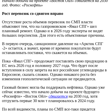
Начало добычи на проекте «Восток Ойл» сдвигается на 2030
год
.
Фото: «Роснефть»
Рост перевозок со сдвигом вправо
Отсутствие роста объемов перевозок по СМП власти
объясняют тем, что на газпромовском «Ямал СПГ» шел
плановый ремонт. Однако и в 2026 году эксперты не видят
больших перспектив. Для этого есть объективные причины.
В первую очередь, санкционное давление на «Арктик СПГ
-2» остается, а значит, время от времени покупатели будут
останавливать поставки, что скажется на объемах.
Пока «Ямал СПГ» продолжает поставлять свою продукцию в
ЕС весь 2026 год и половину 2027 года. Что будет после
вступления в силу запрета на все российские углеводороды в
Евросоюзе, сказать сложно. Однако никакого роста без
изменения геополитической ситуации не предвидится.
Газовый бизнес могла бы поддержать нефтянка. Однако уже
сейчас известно, что начало добычи на проекте будущего
«Роснефти» «Восток Ойл»
сд
в
игается
на 2030 год, хотя
отгрузить первые 30 млн т планировалось в 2024 году.
По всей видимости, планы по СМП все-таки придется