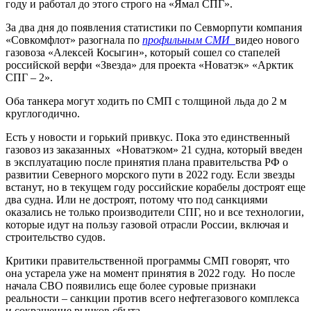
году и работал до этого строго на «Ямал СПГ».
За два дня до появления статистики по Севморпути компания
«Совкомфлот» разогнала по
профильным СМИ
видео нового
газовоза «Алексей Косыгин», который сошел со стапелей
российской верфи «Звезда» для проекта «Новатэк» «Арктик
СПГ – 2».
Оба танкера могут ходить по СМП с толщиной льда до 2 м
круглогодично.
Есть у новости и горький привкус. Пока это единственный
газовоз из заказанных «Новатэком» 21 судна, который введен
в эксплуатацию после принятия плана правительства РФ о
развитии Северного морского пути в 2022 году. Если звезды
встанут, но в текущем году российские корабелы достроят еще
два судна. Или не достроят, потому что под санкциями
оказались не только производители СПГ, но и все технологии,
которые идут на пользу газовой отрасли России, включая и
строительство судов.
Критики правительственной программы СМП говорят, что
она устарела уже на момент принятия в 2022 году. Но после
начала СВО появились еще более суровые признаки
реальности – санкции против всего нефтегазового комплекса
и сокращение рынков сбыта.