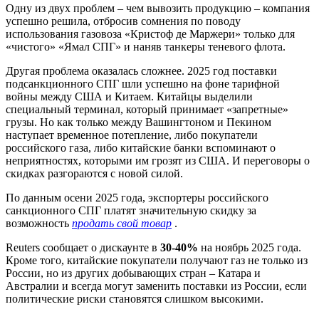
Одну из двух проблем – чем вывозить продукцию – компания
успешно решила, отбросив сомнения по поводу
использования газовоза «Кристоф де Маржери» только для
«чистого» «Ямал СПГ» и наняв танкеры теневого флота.
Другая проблема оказалась сложнее. 2025 год поставки
подсанкционного СПГ шли успешно на фоне тарифной
войны между США и Китаем. Китайцы выделили
специальный терминал, который принимает «запретные»
грузы. Но как только между Вашингтоном и Пекином
наступает временное потепление, либо покупатели
российского газа, либо китайские банки вспоминают о
неприятностях, которыми им грозят из США. И переговоры о
скидках разгораются с новой силой.
По данным осени 2025 года, экспортеры российского
санкционного СПГ платят значительную скидку за
возможность
продать свой товар
.
Reuters сообщает о дискаунте в
30-40%
на ноябрь 2025 года.
Кроме того, китайские покупатели получают газ не только из
России, но из других добывающих стран – Катара и
Австралии и всегда могут заменить поставки из России, если
политические риски становятся слишком высокими.