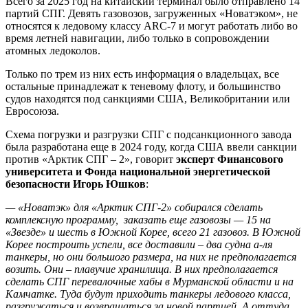
Всего за 2025 год на китайский терминал было отправлено 14
партий СПГ. Девять газовозов, загруженных «Новатэком», не
относятся к ледовому классу ARC-7 и могут работать либо во
время летней навигации, либо только в сопровождении
атомных ледоколов.
Только по трем из них есть информация о владельцах, все
остальные принадлежат к теневому флоту, и большинство
судов находятся под санкциями США, Великобритании или
Евросоюза.
Схема погрузки и разгрузки СПГ с подсанкционного завода
была разработана еще в 2024 году, когда США ввели санкции
против «Арктик СПГ – 2», говорит
эксперт Финансового
университета и
Фонда национальной энергетической
безопасности Игорь Юшков
:
— «
Новатэк» для «Арктик СПГ-2» собирался сделать
комплексную программу, заказать еще газовозы — 15 на
«Звезде» и шесть в Южной Корее, всего 21 газовоз. В Южной
Корее построить успели, все доставили – два судна а-ля
танкеры, но они большого размера, на них не предполагается
возить. Они – плавучие хранилища. В них предполагается
сделать СПГ перевалочные хабы в Мурманской области и на
Камчатке. Туда будут приходить танкеры ледового класса,
разгружаться и возвращаться за новой партией. А оттуда