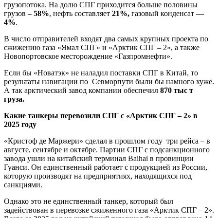
грузопотока. На долю СПГ приходится больше половины
грузов –
58%
, нефть составляет
21%,
газовый конденсат —
4%
.
В число отправителей входят два самых крупных проекта по
сжижению газа «Ямал СПГ» и «Арктик СПГ – 2», а также
Новопортовское месторождение «Газпромнефти».
Если бы «Новатэк» не наладил поставки СПГ в Китай, то
результаты навигации по Севморпути были бы намного хуже.
А так арктический завод компании обеспечил
870 тыс т
груза.
Какие танкеры перевозили СПГ с «Арктик СПГ – 2» в
2025 году
«Кристоф де Маржери» сделал в прошлом году три рейса – в
августе, сентябре и октябре. Партии СПГ с подсанкционного
завода ушли на китайский терминал Baihai в провинции
Гуанси. Он единственный работает с продукцией из России,
которую производят на предприятиях, находящихся под
санкциями.
Однако это не единственный танкер, который был
задействован в перевозке сжиженного газа «Арктик СПГ – 2».