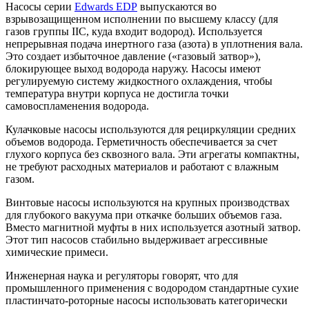
Насосы серии
Edwards EDP
выпускаются во
взрывозащищенном исполнении по высшему классу (для
газов группы IIC, куда входит водород). Используется
непрерывная подача инертного газа (азота) в уплотнения вала.
Это создает избыточное давление («газовый затвор»),
блокирующее выход водорода наружу. Насосы имеют
регулируемую систему жидкостного охлаждения, чтобы
температура внутри корпуса не достигла точки
самовоспламенения водорода.
Кулачковые насосы используются для рециркуляции средних
объемов водорода. Герметичность обеспечивается за счет
глухого корпуса без сквозного вала. Эти агрегаты компактны,
не требуют расходных материалов и работают с влажным
газом.
Винтовые насосы используются на крупных производствах
для глубокого вакуума при откачке больших объемов газа.
Вместо магнитной муфты в них используется азотный затвор.
Этот тип насосов стабильно выдерживает агрессивные
химические примеси.
Инженерная наука и регуляторы говорят, что для
промышленного применения с водородом стандартные сухие
пластинчато-роторные насосы использовать категорически