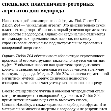
спецкласс
пластинчато-роторных
агрегатов для водорода
Насос немецкой инжиниринговой фирмы Fink Chem+Tec
Ziclón Z04
— уникальный агрегат. Это действительно сухой
пластинчато-роторный насос, который успешно применяется
для работы с водородом. Однако он кардинально отличается
от стандартных промышленных насосов, поскольку
спроектирован специально под экстремальные требования
водородной энергетики.
Однако Ziclón Z04 обеспечивает абсолютную герметичность
процесса. В его конструкции также используется магнитная
муфта. У обычных насосов вал двигателя проходит сквозь
корпус, и стандартные сальники не могут удержать летучие
молекулы водорода. Модель Ziclón Z04 оснащена герметичной
магнитной муфтой. Корпус физически полностью
изолирован, что исключает утечку газа во внешнюю среду.
Вместо стандартного чугуна и обычной углеродистой стали,
которые подвержены водородной хрупкости, в Ziclón Z04
применяется нержавеющая сталь высокого класса,
Сплавы Hastelloy, а также керамика и карбид вольфрама. Эти
материалы химически инертны к водороду и не разрушаются