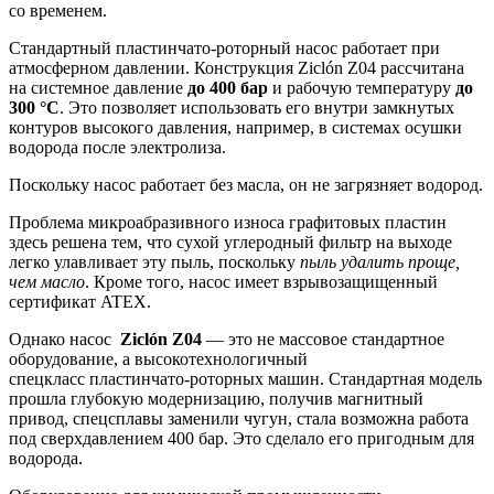
со временем.
Стандартный пластинчато-роторный насос работает при
атмосферном давлении. Конструкция Ziclón Z04 рассчитана
на системное давление
до 400 бар
и рабочую температуру
до
300 °C
. Это позволяет использовать его внутри замкнутых
контуров высокого давления, например, в системах осушки
водорода после электролиза.
Поскольку насос работает без масла, он не загрязняет водород.
Проблема микроабразивного износа графитовых пластин
здесь решена тем, что сухой углеродный фильтр на выходе
легко улавливает эту пыль, поскольку
пыль удалить проще,
чем масло
. Кроме того, насос имеет взрывозащищенный
сертификат ATEX.
Однако насос
Ziclón Z04
— это не массовое стандартное
оборудование, а высокотехнологичный
спецкласс пластинчато-роторных машин. Стандартная модель
прошла глубокую модернизацию, получив магнитный
привод, спецсплавы заменили чугун, стала возможна работа
под сверхдавлением 400 бар. Это сделало его пригодным для
водорода.