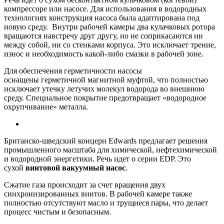
компрессоре или насосе. Для использования в водородных
технологиях конструкция насоса была адаптирована под
новую среду. Внутри рабочей камеры два кулачковых ротора
вращаются навстречу друг другу, но не соприкасаются ни
между собой, ни со стенками корпуса. Это исключает трение,
износ и необходимость какой-либо смазки в рабочей зоне.
Для обеспечения герметичности насосы
оснащены герметичной магнитной муфтой, что полностью
исключает утечку летучих молекул водорода во внешнюю
среду. Специальное покрытие предотвращает «водородное
охрупчивание» металла.
Британско-шведский концерн Edwards предлагает решения
промышленного масштаба для химической, нефтехимической
и водородной энергетики. Речь идет о серии EDP. Это
сухой
винтовой вакуумный насос
.
Сжатие газа происходит за счет вращения двух
синхронизированных винтов. В рабочей камере также
полностью отсутствуют масло и трущиеся пары, что делает
процесс чистым и безопасным.