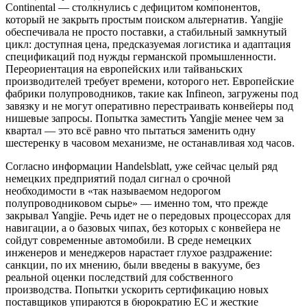
Continental — столкнулись с дефицитом компонентов,
который не закрыть простым поиском альтернатив. Yangjie
обеспечивала не просто поставки, а стабильный замкнутый
цикл: доступная цена, предсказуемая логистика и адаптация
спецификаций под нужды германской промышленности.
Переориентация на европейских или тайваньских
производителей требует времени, которого нет. Европейские
фабрики полупроводников, такие как Infineon, загружены под
завязку и не могут оперативно перестраивать конвейеры под
нишевые запросы. Попытка заместить Yangjie менее чем за
квартал — это всё равно что пытаться заменить одну
шестеренку в часовом механизме, не останавливая ход часов.
Согласно информации Handelsblatt, уже сейчас целый ряд
немецких предприятий подал сигнал о срочной
необходимости в «так называемом недорогом
полупроводниковом сырье» — именно том, что прежде
закрывал Yangjie. Речь идет не о передовых процессорах для
навигации, а о базовых чипах, без которых с конвейера не
сойдут современные автомобили. В среде немецких
инженеров и менеджеров нарастает глухое раздражение:
санкции, по их мнению, были введены в вакууме, без
реальной оценки последствий для собственного
производства. Попытки ускорить сертификацию новых
поставщиков упираются в бюрократию ЕС и жесткие