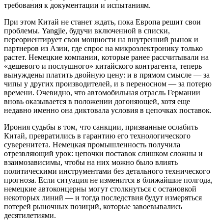
требования к документации и испытаниям.
При этом Китай не станет ждать, пока Европа решит свои
проблемы. Yangjie, будучи включенной в списки,
переориентирует свои мощности на внутренний рынок и
партнеров из Азии, где спрос на микроэлектронику только
растет. Немецкие компании, которые ранее рассчитывали на
«дешевого и послушного» китайского контрагента, теперь
вынуждены платить двойную цену: и в прямом смысле — за
чипы у других производителей, и в переносном — за потерю
времени. Очевидно, что автомобильная отрасль Германии
вновь оказывается в положении догоняющей, хотя еще
недавно именно она диктовала условия в цепочках поставок.
Ирония судьбы в том, что санкции, призванные ослабить
Китай, превратились в гарантию его технологического
суверенитета. Немецкая промышленность получила
отрезвляющий урок: цепочки поставок слишком сложны и
взаимозависимы, чтобы на них можно было влиять
политическими инструментами без детального технического
прогноза. Если ситуация не изменится в ближайшие полгода,
немецкие автоконцерны могут столкнуться с остановкой
некоторых линий — и тогда последствия будут измеряться
потерей рыночных позиций, которые завоевывались
десятилетиями.