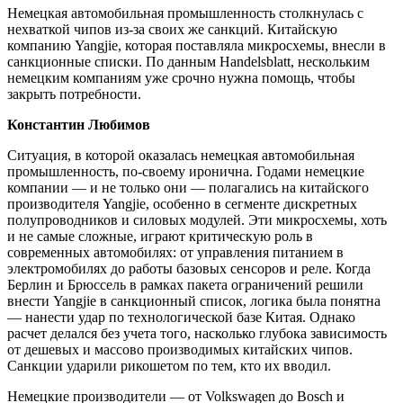
Немецкая автомобильная промышленность столкнулась с
нехваткой чипов из-за своих же санкций. Китайскую
компанию Yangjie, которая поставляла микросхемы, внесли в
санкционные списки. По данным Handelsblatt, нескольким
немецким компаниям уже срочно нужна помощь, чтобы
закрыть потребности.
Константин Любимов
Ситуация, в которой оказалась немецкая автомобильная
промышленность, по-своему иронична. Годами немецкие
компании — и не только они — полагались на китайского
производителя Yangjie, особенно в сегменте дискретных
полупроводников и силовых модулей. Эти микросхемы, хоть
и не самые сложные, играют критическую роль в
современных автомобилях: от управления питанием в
электромобилях до работы базовых сенсоров и реле. Когда
Берлин и Брюссель в рамках пакета ограничений решили
внести Yangjie в санкционный список, логика была понятна
— нанести удар по технологической базе Китая. Однако
расчет делался без учета того, насколько глубока зависимость
от дешевых и массово производимых китайских чипов.
Санкции ударили рикошетом по тем, кто их вводил.
Немецкие производители — от Volkswagen до Bosch и