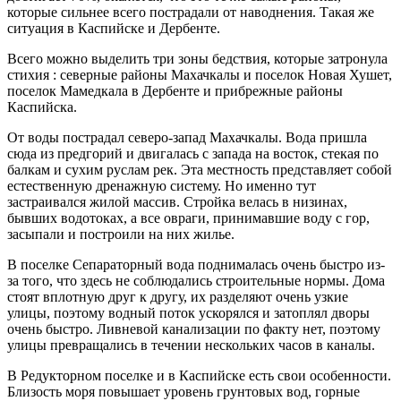
которые сильнее всего пострадали от наводнения. Такая же
ситуация в Каспийске и Дербенте.
Всего можно выделить три зоны бедствия, которые затронула
стихия : северные районы Махачкалы и поселок Новая Хушет,
поселок Мамедкала в Дербенте и прибрежные районы
Каспийска.
От воды пострадал северо-запад Махачкалы. Вода пришла
сюда из предгорий и двигалась с запада на восток, стекая по
балкам и сухим руслам рек. Эта местность представляет собой
естественную дренажную систему. Но именно тут
застраивался жилой массив. Стройка велась в низинах,
бывших водотоках, а все овраги, принимавшие воду с гор,
засыпали и построили на них жилье.
В поселке Сепараторный вода поднималась очень быстро из-
за того, что здесь не соблюдались строительные нормы. Дома
стоят вплотную друг к другу, их разделяют очень узкие
улицы, поэтому водный поток ускорялся и затоплял дворы
очень быстро. Ливневой канализации по факту нет, поэтому
улицы превращались в течении нескольких часов в каналы.
В Редукторном поселке и в Каспийске есть свои особенности.
Близость моря повышает уровень грунтовых вод, горные