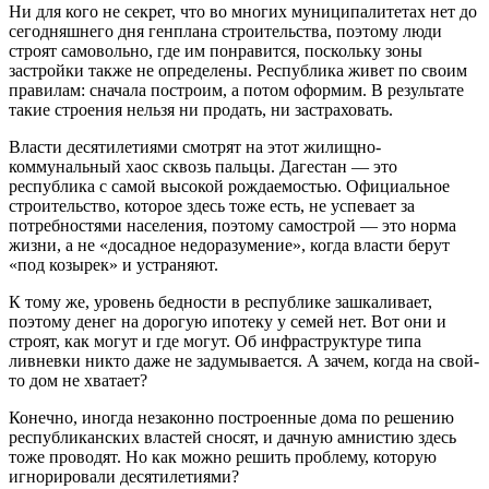
Ни для кого не секрет, что во многих муниципалитетах нет до
сегодняшнего дня генплана строительства, поэтому люди
строят самовольно, где им понравится, поскольку зоны
застройки также не определены. Республика живет по своим
правилам: сначала построим, а потом оформим. В результате
такие строения нельзя ни продать, ни застраховать.
Власти десятилетиями смотрят на этот жилищно-
коммунальный хаос сквозь пальцы. Дагестан — это
республика с самой высокой рождаемостью. Официальное
строительство, которое здесь тоже есть, не успевает за
потребностями населения, поэтому самострой — это норма
жизни, а не «досадное недоразумение», когда власти берут
«под козырек» и устраняют.
К тому же, уровень бедности в республике зашкаливает,
поэтому денег на дорогую ипотеку у семей нет. Вот они и
строят, как могут и где могут. Об инфраструктуре типа
ливневки никто даже не задумывается. А зачем, когда на свой-
то дом не хватает?
Конечно, иногда незаконно построенные дома по решению
республиканских властей сносят, и дачную амнистию здесь
тоже проводят. Но как можно решить проблему, которую
игнорировали десятилетиями?