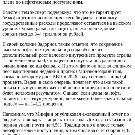
плана по нефтегазовым поступлениям.
Вместе с тем эксперт подчеркнул, что это не гарантирует
бездефицитного исполнения всего бюджета, поскольку
государственные расходы продолжают оставаться на высоком
уровне. Однако размер дефицита, по его оценке, может
сократиться до 3–4 триллионов рублей.
В своей колонке Задорнов также отметил, что сохранение
высоких нефтяных цен до конца года обеспечит
дополнительный рост валового внутреннего продукта страны
— не менее чем на 0,7 процентного пункта по сравнению с
ожиданиями конца февраля. На этом фоне он назвал слишком
пессимистичным недавний прогноз Минэкономразвития,
согласно которому рост ВВП в 2026 году составит лишь 0,4
процента. Ведев, в свою очередь, полагает, что даже такой
показатель в условиях жёсткой денежно-кредитной политики
будет неплохим результатом. Однако, если цены на нефть
останутся на текущем уровне, возможен и более значительный
подъём — на 1–1,2 процента.
Напомним, что Минфин опубликовал ежемесячный отчет по
бюджету за январь — апрель этого года. Доходы за указанный
период упали почти на 4,5%. Традиционно в плюсе только
ненефтегазовые поступления, в том числе за счет сборов НДС