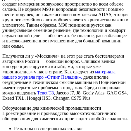
создает иммерсивное звуковое пространство во всем объеме
салона. Не обделен M90 и вопросами безопасности: помимо
шести подушек, он также оснащен комплексом ADAS, что для
крупного семейного автомобиля является критически важным
элементом. Таким образом, M90 позиционируется как
универсальное семейное решение, где технологии и комфорт
служат одной цели — обеспечить безопасное, расслабляющее
и высококачественное путешествие для большой компании
или семьи.
Получится ли у «Москвича» на этот раз стать бестселлерами
авторынка России — большой вопрос. Слишком велика
конкуренция с другими китайцами, которые уже
«прописались» у нас в стране. Как следует из
материала
нашего журнала про «Отинг Паладин»,
даже вполне
безупречные в техническом смысле машины из Поднебесной
имеют серьезные проблемы в продажах. Среди соперников
можно выделить
Tenet T8
, Jaecoo J7, J8, Geely Atlas, GAC GS4,
Exeed TXL, Hongqi HS3, Changan CS75 Plus.
Оборудование для химической промышленности
Проектирование и производство высокотехнологичного
оборудования для химических производств любой сложности.
Реакторы из специальных сплавов