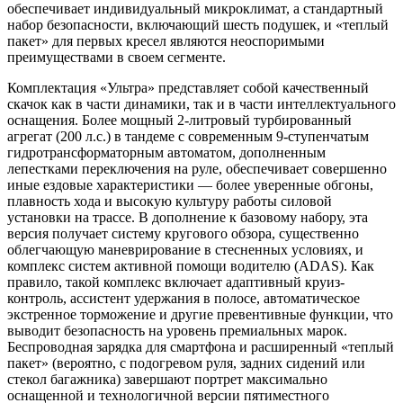
обеспечивает индивидуальный микроклимат, а стандартный
набор безопасности, включающий шесть подушек, и «теплый
пакет» для первых кресел являются неоспоримыми
преимуществами в своем сегменте.
Комплектация «Ультра» представляет собой качественный
скачок как в части динамики, так и в части интеллектуального
оснащения. Более мощный 2-литровый турбированный
агрегат (200 л.с.) в тандеме с современным 9-ступенчатым
гидротрансформаторным автоматом, дополненным
лепестками переключения на руле, обеспечивает совершенно
иные ездовые характеристики — более уверенные обгоны,
плавность хода и высокую культуру работы силовой
установки на трассе. В дополнение к базовому набору, эта
версия получает систему кругового обзора, существенно
облегчающую маневрирование в стесненных условиях, и
комплекс систем активной помощи водителю (ADAS). Как
правило, такой комплекс включает адаптивный круиз-
контроль, ассистент удержания в полосе, автоматическое
экстренное торможение и другие превентивные функции, что
выводит безопасность на уровень премиальных марок.
Беспроводная зарядка для смартфона и расширенный «теплый
пакет» (вероятно, с подогревом руля, задних сидений или
стекол багажника) завершают портрет максимально
оснащенной и технологичной версии пятиместного