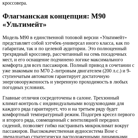
кроссовера.
Флагманская концепция: M90
«Ультимей
т»
Модель M90 в единственной топовой версии «Ультимейт»
представляет собой хэтчбек-универсал иного класса, как по
габаритам, так и по целевой аудитории. Это полноценный
трехрядный кроссовер, рассчитанный на семь посадочных
мест, и его оснащение подчинено логике максимального
комфорта для всех пассажиров. Полный привод в сочетании с
уже знакомым по M70 2-литровым двигателем (200 л.с.) и 9-
ступенчатым автоматом гарантирует достаточную
энерговооруженность и уверенную проходимость в любых
погодных условиях.
Главные отличия сосредоточены в салоне. Трехзонный
климат-контроль с индивидуальными воздуховодами для
каждого ряда гарантирует, что и на третьем ряду будет
комфортный температурный режим. Подогрев кресел первого
и второго ряда, совмещенный с вентиляцией передних
сидений, позволяет гибко настраивать микроклимат вокруг
пассажиров. Высококачественная аудиосистема Bose с
двенадцатью стратегически расположенными динамиками