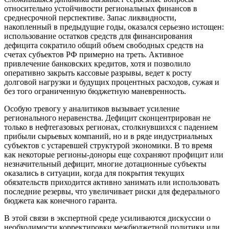
относительно устойчивости региональных финансов в
среднесрочной перспективе. Запас ликвидности,
накопленный в предыдущие годы, оказался серьезно истощен:
использование остатков средств для финансирования
дефицита сократило общий объем свободных средств на
счетах субъектов РФ примерно на треть. Активное
привлечение банковских кредитов, хотя и позволило
оперативно закрыть кассовые разрывы, ведет к росту
долговой нагрузки и будущих процентных расходов, сужая и
без того ограниченную бюджетную маневренность.
Особую тревогу у аналитиков вызывает усиление
регионального неравенства. Дефицит сконцентрирован не
только в нефтегазовых регионах, столкнувшихся с падением
прибыли сырьевых компаний, но и в ряде индустриальных
субъектов с устаревшей структурой экономики. В то время
как некоторые регионы-доноры еще сохраняют профицит или
незначительный дефицит, многие дотационные субъекты
оказались в ситуации, когда для покрытия текущих
обязательств приходится активно занимать или использовать
последние резервы, что увеличивает риски для федерального
бюджета как конечного гаранта.
В этой связи в экспертной среде усиливаются дискуссии о
необходимости корректировки межбюджетной политики или,