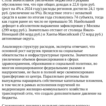
Столь значительное увеличение бюджетного разрыва
обусловлено тем, что при общих доходах в 22,6 трлн руб.
(рост на 4% к 2024 году) расходы регионов достигли 24,1 трлн
руб. (увеличение на 9%). Вследствие этого с нехваткой
средств в казне по итогам года столкнулись 74 субъекта, тогда
как годом ранее их число не превышало 50. Наибольший
дефицит в абсолютном выражении зафиксирован у Москвы
(299 млрд руб.). Значительно отстают от столицы Ямало-
Ненецкий (84 млрд руб.) и Ханты-Мансийский (72 млрд руб.)
автономные округа.
Анализируя структуру расходов, эксперты отмечают, что
основной рост нагрузок пришелся на социальные
обязательства и инфраструктурные проекты. Значительное
увеличение объемов финансирования в сферах
здравоохранения, образования и социальной политики, во
многом инициированное федеральными указами и
нацпроектами, не было в полной мере скомпенсировано
трансфертами из центра. Параллельно регионы были
вынуждены наращивать собственные капитальные вложения,
в том числе в рамках исполнения поручений по
модернизации жилищно-коммунального хозяйства и
транспортной сети, что создало дополнительное давление на
бюджеты.
Сложившаяся динамика вызывает серьезные вопросы