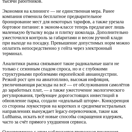
тысячи работников.
Экономия на клининге — не единственная мера. Ранее
компания отменила бесплатное предварительное
бронирование мест для некоторых тарифов, а также урезала
бортовое питание: в эконом-классе теперь предлагают лишь
маленькую бутылку воды и плитку шоколада. Дополнительно
ужесточился контроль за габаритами и весом ручной клади
при выходе на посадку. Превышение допустимых норм можно
оплатить непосредственно у гейта через электронный
терминал.
Аналитики рынка связывают такие радикальные шаги не
только с сезонным спадом спроса, но и с глубокими
структурными проблемами европейской авиаиндустрии.
Резкий рост цен на авиатопливо, высокая инфляция,
увеличивающая расходы на всё — от обслуживания самолётов
до заработных плат, — а также ужесточение экологического
регулирования, требующее дорогостоящих инвестиций в
обновление парка, создали «идеальный шторм». Конкуренция
со стороны лоукостеров на коротких и среднемагистральных
направлениях вынуждает legacy-перевозчиков, такие как
Lufthansa, искать всё новые способы сокращения издержек,
часто за счёт прямого ухудшения сервиса.
Одновременно с этим наблюдается тревожная тенденция