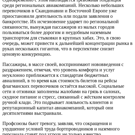
среди региональных авиакомпаний. Несколько небольших
перевозчиков в Скандинавии и Восточной Европе уже
приостановили деятельность или подали заявления о
банкротстве. Их исчезновение ударяет по региональной
связанности, вынуждая пассажиров из малых городов
пользоваться более дорогим и неудобным наземным
транспортом для стыковки в крупных хабах. Это, в свою
очередь, может привести к дальнейшей концентрации рынка в
руках нескольких гигантов, что в перспективе снизит
ценовую конкуренцию.
Пассажиры, в массе своей, воспринимают нововведения с
раздражением, отмечая, что уровень комфорта и услуг
неуклонно приближается к стандартам бюджетных
авиалиний, в то время как стоимость билетов на рейсы
флагманских перевозчиков остаётся высокой. Социальные
сети и отзовики заполнены жалобами на грязь в салонах,
скудное питание и стресс, связанный с жёстким контролем
ручной клади. Это подрывает лояльность клиентов и
репутационный капитал авиакомпаний, который они
десятилетиями выстраивали.
Профсоюзы бьют тревогу, заявляя, что сокращения и
ухудшение условий труда бортпроводников и наземного
персонала ставят под угрозу не только качество