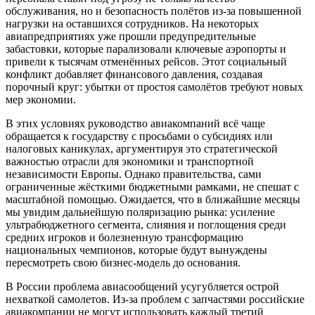
обслуживания, но и безопасность полётов из-за повышенной
нагрузки на оставшихся сотрудников. На некоторых
авиапредприятиях уже прошли предупредительные
забастовки, которые парализовали ключевые аэропорты и
привели к тысячам отменённых рейсов. Этот социальный
конфликт добавляет финансового давления, создавая
порочный круг: убытки от простоя самолётов требуют новых
мер экономии.
В этих условиях руководство авиакомпаний всё чаще
обращается к государству с просьбами о субсидиях или
налоговых каникулах, аргументируя это стратегической
важностью отрасли для экономики и транспортной
независимости Европы. Однако правительства, сами
ограниченные жёсткими бюджетными рамками, не спешат с
масштабной помощью. Ожидается, что в ближайшие месяцы
мы увидим дальнейшую поляризацию рынка: усиление
ультрабюджетного сегмента, слияния и поглощения среди
средних игроков и болезненную трансформацию
национальных чемпионов, которые будут вынуждены
пересмотреть свою бизнес-модель до основания.
В России проблема авиасообщений усугубляется острой
нехваткой самолетов. Из-за проблем с запчастями российские
авиакомпании не могут использовать каждый третий