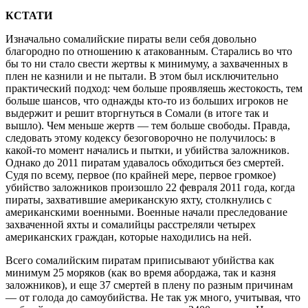
КСТАТИ
Изначально сомалийские пираты вели себя довольно
благородно по отношению к атакованным. Старались во что
бы то ни стало свести жертвы к минимуму, а захваченных в
плен не казнили и не пытали. В этом был исключительно
практический подход: чем больше проявляешь жестокость, тем
больше шансов, что однажды кто-то из больших игроков не
выдержит и решит вторгнуться в Сомали (в итоге так и
вышло). Чем меньше жертв — тем больше свободы. Правда,
следовать этому кодексу безоговорочно не получилось: в
какой-то момент начались и пытки, и убийства заложников.
Однако до 2011 пиратам удавалось обходиться без смертей.
Судя по всему, первое (по крайней мере, первое громкое)
убийство заложников произошло 22 февраля 2011 года, когда
пираты, захватившие американскую яхту, столкнулись с
американскими военными. Военные начали преследование
захваченной яхты и сомалийцы расстреляли четырех
американских граждан, которые находились на ней.
Всего сомалийским пиратам приписывают убийства как
минимум 25 моряков (как во время абордажа, так и казня
заложников), и еще 37 смертей в плену по разным причинам
— от голода до самоубийства. Не так уж много, учитывая, что