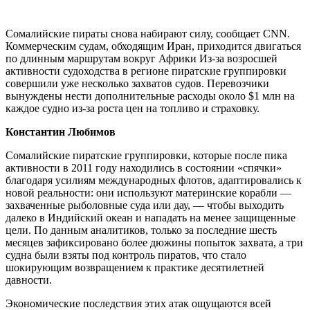
Сомалийские пираты снова набирают силу, сообщает CNN.
Коммерческим судам, обходящим Иран, приходится двигаться
по длинным маршрутам вокруг Африки Из-за возросшей
активности судоходства в регионе пиратские группировки
совершили уже несколько захватов судов. Перевозчики
вынуждены нести дополнительные расходы около $1 млн на
каждое судно из-за роста цен на топливо и страховку.
Константин Любимов
Сомалийские пиратские группировки, которые после пика
активности в 2011 году находились в состоянии «спячки»
благодаря усилиям международных флотов, адаптировались к
новой реальности: они используют материнские корабли —
захваченные рыболовные суда или дау, — чтобы выходить
далеко в Индийский океан и нападать на менее защищенные
цели. По данным аналитиков, только за последние шесть
месяцев зафиксировано более дюжины попыток захвата, а три
судна были взяты под контроль пиратов, что стало
шокирующим возвращением к практике десятилетней
давности.
Экономические последствия этих атак ощущаются всей