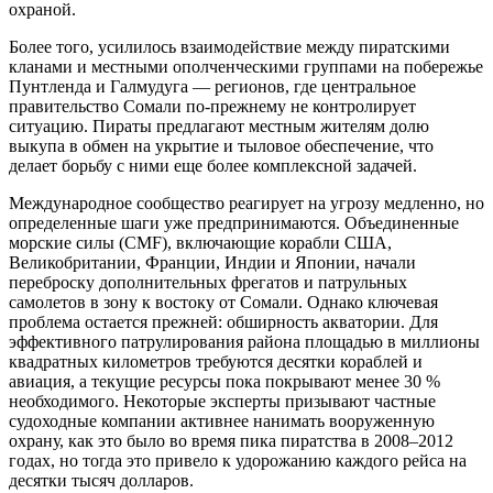
охраной.
Более того, усилилось взаимодействие между пиратскими
кланами и местными ополченческими группами на побережье
Пунтленда и Галмудуга — регионов, где центральное
правительство Сомали по-прежнему не контролирует
ситуацию. Пираты предлагают местным жителям долю
выкупа в обмен на укрытие и тыловое обеспечение, что
делает борьбу с ними еще более комплексной задачей.
Международное сообщество реагирует на угрозу медленно, но
определенные шаги уже предпринимаются. Объединенные
морские силы (CMF), включающие корабли США,
Великобритании, Франции, Индии и Японии, начали
переброску дополнительных фрегатов и патрульных
самолетов в зону к востоку от Сомали. Однако ключевая
проблема остается прежней: обширность акватории. Для
эффективного патрулирования района площадью в миллионы
квадратных километров требуются десятки кораблей и
авиация, а текущие ресурсы пока покрывают менее 30 %
необходимого. Некоторые эксперты призывают частные
судоходные компании активнее нанимать вооруженную
охрану, как это было во время пика пиратства в 2008–2012
годах, но тогда это привело к удорожанию каждого рейса на
десятки тысяч долларов.