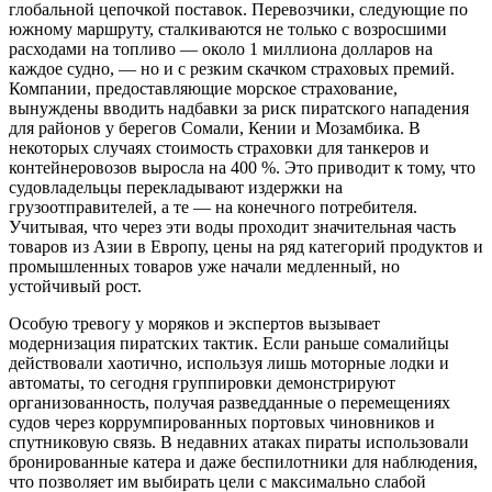
глобальной цепочкой поставок. Перевозчики, следующие по
южному маршруту, сталкиваются не только с возросшими
расходами на топливо — около 1 миллиона долларов на
каждое судно, — но и с резким скачком страховых премий.
Компании, предоставляющие морское страхование,
вынуждены вводить надбавки за риск пиратского нападения
для районов у берегов Сомали, Кении и Мозамбика. В
некоторых случаях стоимость страховки для танкеров и
контейнеровозов выросла на 400 %. Это приводит к тому, что
судовладельцы перекладывают издержки на
грузоотправителей, а те — на конечного потребителя.
Учитывая, что через эти воды проходит значительная часть
товаров из Азии в Европу, цены на ряд категорий продуктов и
промышленных товаров уже начали медленный, но
устойчивый рост.
Особую тревогу у моряков и экспертов вызывает
модернизация пиратских тактик. Если раньше сомалийцы
действовали хаотично, используя лишь моторные лодки и
автоматы, то сегодня группировки демонстрируют
организованность, получая разведданные о перемещениях
судов через коррумпированных портовых чиновников и
спутниковую связь. В недавних атаках пираты использовали
бронированные катера и даже беспилотники для наблюдения,
что позволяет им выбирать цели с максимально слабой