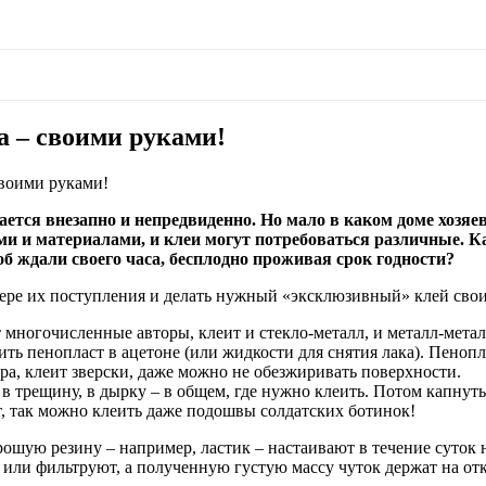
 – своими руками!
воими руками!
ется внезапно и непредвиденно. Но мало в каком доме хозяев
и и материалами, и клеи могут потребоваться различные. Как
об ждали своего часа, бесплодно проживая срок годности?
ере их поступления и делать нужный «эксклюзивный» клей сво
ногочисленные авторы, клеит и стекло-металл, и металл-металл,
ить пенопласт в ацетоне (или жидкости для снятия лака). Пено
ра, клеит зверски, даже можно не обезжиривать поверхности.
в трещину, в дырку – в общем, где нужно клеить. Потом капнуть 
т, так можно клеить даже подошвы солдатских ботинок!
рошую резину – например, ластик – настаивают в течение суток
ли фильтруют, а полученную густую массу чуток держат на отк