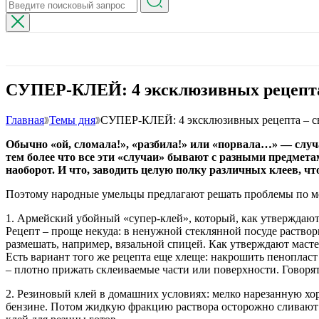
СУПЕР-КЛЕЙ: 4 эксклюзивных рецепта
Главная
Темы дня
СУПЕР-КЛЕЙ: 4 эксклюзивных рецепта – с
Обычно «ой, сломала!», «разбила!» или «порвала…» — случа
тем более что все эти «случаи» бывают с разными предметам
наоборот. И что, заводить целую полку различных клеев, чт
Поэтому народные умельцы предлагают решать проблемы по м
1. Армейский убойный «супер-клей», который, как утверждают м
Рецепт – проще некуда: в ненужной стеклянной посуде раствор
размешать, например, вязальной спицей. Как утверждают масте
Есть вариант того же рецепта еще хлеще: накрошить пенопласт 
– плотно прижать склеиваемые части или поверхности. Говоря
2. Резиновый клей в домашних условиях: мелко нарезанную хо
бензине. Потом жидкую фракцию раствора осторожно сливают и