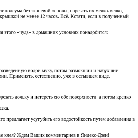
и линолеума без тканевой основы, нарезать их мелко-мелко,
 крышкой не менее 12 часов. Всё. Кстати, если в полученный
ия этого «чуда» в домашних условиях понадобится:
ь разведенную водой муку, потом размокший и набухший
рин. Применять, естественно, уже в остывшем виде.
езать дольку и натереть ею обе поверхности, а потом крепко
азка.
о предлагает усугубить его водостойкость путем добавления в
ове клея? Ждем Ваших комментариев в Яндекс-Дзен!