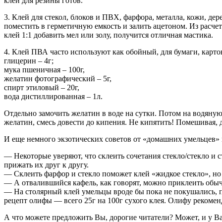
клей для резины готов.
3. Клей для стекол, блоков и ПВХ, фарфора, металла, кожи, дер
поместить в герметичную емкость и залить ацетоном. Из расчет
клей 1:1 добавить мел или золу, получится отличная мастика.
4. Клей ПВА часто используют как обойный, для бумаги, карто
глицерин – 4г;
мука пшеничная – 100г,
желатин фотографический – 5г,
спирт этиловый – 20г,
вода дистиллированная – 1л.
Отдельно замочить желатин в воде на сутки. Потом на водяну
желатин, смесь довести до кипения. Не кипятить! Помешивая, д
И еще немного экзотических советов от «домашних умельцев» 
— Некоторые уверяют, что склеить сочетания стекло/стекло и 
прижать их друг к другу.
— Склеить фарфор и стекло поможет клей «жидкое стекло», но б
— А отвалившийся кафель, как говорят, можно приклеить обыч
— На столярный клей умельцы вроде бы пока не покушались, по
рецепт олифы — всего 25г на 100г сухого клея. Олифу рекоме
А что можете предложить Вы, дорогие читатели? Может, и у Ва