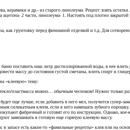
ева, керамики и др.- из старого линолеума. Рецепт: взять остатк
а ацетона- 2 части, линолеума- 1. Настоять под плотно закрытой
на, как грунтовку перед финишной отделкой и т.д. Для сотворен
ю баню поставить наш литр дистиллированной воды, в нее влит
овести массу до состояния густой сметаны, влить спирт и глице
на «клеевую» тему:
стекло/пластмасса можно… обычным чесноком! Нужно только разр
удет еще лучше, если добавить в него мел, получится супер-зам
ным силикатным клеем, если в него намешать зубного порошку.
купают фабричный и готовят его по инструкции. Однако, кое-кт
ндуют замешивать в готовую еще горячую клеевую массу.
с в запасе есть какие-то «фамильные рецепты» клея или на осн