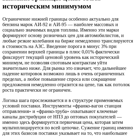
историческим минимумом
Ограничение нижней границы особенно актуально для
бензина марок АИ-92 и АИ-95 — наиболее массовых и
социально значимых видов топлива. Именно эти марки
формируют основу розничных цен для автомобилистов, и
любые резкие колебания на бирже немедленно транслируются
в стоимость на АЗС. Введение порога в минус 3% при
сохранении верхней границы в плюс 0,01% фактически
фиксирует текущий ценовой уровень как исторический
минимум, не позволяя спотовым контрактам уйти
значительно ниже. Для рынка это означает, что дальнейшее
падение котировок возможно лишь в очень ограниченных
пределах, а любое повышение спроса или сокращение
предложения немедленно отразится на цене, так как потолок
роста практически не ограничен.
Логика шага прослеживается и в структуре применяемых
условий поставки. Инструменты «франко-вагон станция
отправления» и «франко-труба» охватывают ключевые
каналы дистрибуции от НПЗ до оптовых покупателей —
именно здесь формируется первичная цена, которая затем
мультиплицируется по всей цепочке. Сужение границ именно
для этих базисов поставки указывает на то, что наибольшее