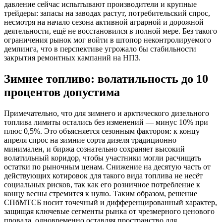
давление сейчас испытывают производители и крупные
трейдеры: запасы на заводах растут, потребительский спрос,
несмотря на начало сезона активной аграрной и дорожной
деятельности, ещё не восстановился в полной мере. Без такого
ограничения рынок мог войти в штопор неконтролируемого
демпинга, что в перспективе угрожало бы стабильности
закрытия ремонтных кампаний на НПЗ.
Зимнее топливо: волатильность до 10
процентов допустима
Примечательно, что для зимнего и арктического дизельного
топлива лимиты остались без изменений — минус 10% при
плюс 0,5%. Это объясняется сезонным фактором: к концу
апреля спрос на зимние сорта дизеля традиционно
минимален, и биржа сознательно сохраняет высокий
волатильный коридор, чтобы участники могли расчищать
остатки по рыночным ценам. Снижение на десятую часть от
действующих котировок для такого вида топлива не несёт
социальных рисков, так как его розничное потребление к
концу весны стремится к нулю. Таким образом, решение
СПбМТСБ носит точечный и дифференцированный характер,
защищая ключевые сегменты рынка от чрезмерного ценового
провала, одновременно оставляя пространство для