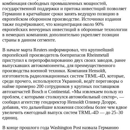
комбинация свободных промышленных мощностей,
государственной поддержки и притока инвестиций позволяет
Германии в кратчайшие сроки занять ведущую позицию в
европейском оборонном производстве. Источники издания
также подчёркивают, что концентрация около 90%
европейских венчурных инвестиций в оборонные технологии
в немецких компаниях дополнительно укрепляет позиции
страны в данном сегменте.
В начале марта Reuters информировал, что крупнейший
европейский производитель боеприпасов Rheinmetall
приступил к перепрофилированию двух своих заводов, ранее
выпускавших автокомпоненты, для преимущественного
производства военной техники. Компания Hensoldt,
изготовитель радиолокационных систем TRML-4D, которые,
среди прочего, используются Украиной, ведёт переговоры о
найме примерно 200 сотрудников у крупных поставщиков
автозапчастей Bosch и Continental. «Мы извлекаем пользу из
проблем, с которыми столкнулся автомобильный сектор», —
сообщил агентству гендиректор Hensoldt Оливер Доэрре,
добавив, что дальнейшие вложения способны более чем вдвое
увеличить ежегодный выпуск систем TRML-4D — до 25–30
единиц.
В конце прошлого года Washington Post назвала Германию