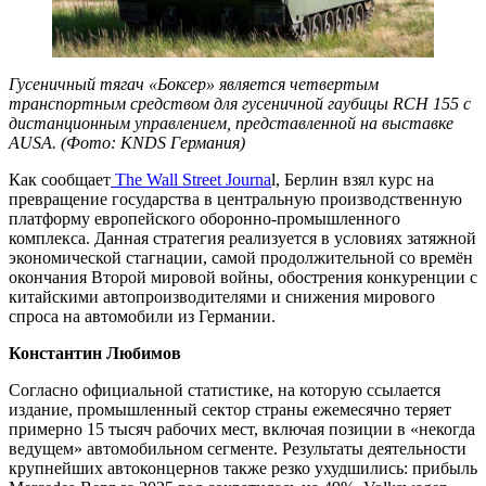
Гусеничный тягач «Боксер» является четвертым
транспортным средством для гусеничной гаубицы RCH 155 с
дистанционным управлением, представленной на выставке
AUSA. (Фото: KNDS Германия)
Как сообщает
The Wall Street Journa
l, Берлин взял курс на
превращение государства в центральную производственную
платформу европейского оборонно-промышленного
комплекса. Данная стратегия реализуется в условиях затяжной
экономической стагнации, самой продолжительной со времён
окончания Второй мировой войны, обострения конкуренции с
китайскими автопроизводителями и снижения мирового
спроса на автомобили из Германии.
Константин Любимов
Согласно официальной статистике, на которую ссылается
издание, промышленный сектор страны ежемесячно теряет
примерно 15 тысяч рабочих мест, включая позиции в «некогда
ведущем» автомобильном сегменте. Результаты деятельности
крупнейших автоконцернов также резко ухудшились: прибыль