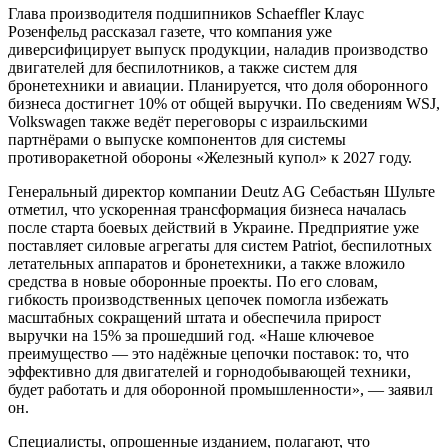
Глава производителя подшипников Schaeffler Клаус
Розенфельд рассказал газете, что компания уже
диверсифицирует выпуск продукции, наладив производство
двигателей для беспилотников, а также систем для
бронетехники и авиации. Планируется, что доля оборонного
бизнеса достигнет 10% от общей выручки. По сведениям WSJ,
Volkswagen также ведёт переговоры с израильскими
партнёрами о выпуске компонентов для системы
противоракетной обороны «Железный купол» к 2027 году.
Генеральный директор компании Deutz AG Себастьян Шульте
отметил, что ускоренная трансформация бизнеса началась
после старта боевых действий в Украине. Предприятие уже
поставляет силовые агрегаты для систем Patriot, беспилотных
летательных аппаратов и бронетехники, а также вложило
средства в новые оборонные проекты. По его словам,
гибкость производственных цепочек помогла избежать
масштабных сокращений штата и обеспечила прирост
выручки на 15% за прошедший год. «Наше ключевое
преимущество — это надёжные цепочки поставок: то, что
эффективно для двигателей и горнодобывающей техники,
будет работать и для оборонной промышленности», — заявил
он.
Специалисты, опрошенные изданием, полагают, что