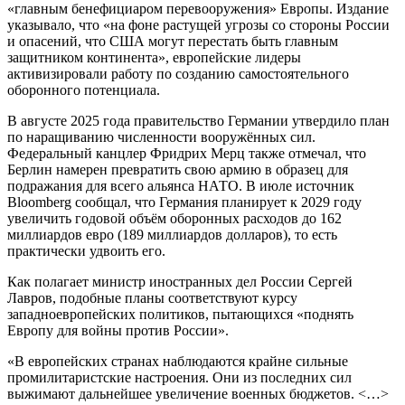
«главным бенефициаром перевооружения» Европы. Издание
указывало, что «на фоне растущей угрозы со стороны России
и опасений, что США могут перестать быть главным
защитником континента», европейские лидеры
активизировали работу по созданию самостоятельного
оборонного потенциала.
В августе 2025 года правительство Германии утвердило план
по наращиванию численности вооружённых сил.
Федеральный канцлер Фридрих Мерц также отмечал, что
Берлин намерен превратить свою армию в образец для
подражания для всего альянса НАТО. В июле источник
Bloomberg сообщал, что Германия планирует к 2029 году
увеличить годовой объём оборонных расходов до 162
миллиардов евро (189 миллиардов долларов), то есть
практически удвоить его.
Как полагает министр иностранных дел России Сергей
Лавров, подобные планы соответствуют курсу
западноевропейских политиков, пытающихся «поднять
Европу для войны против России».
«В европейских странах наблюдаются крайне сильные
промилитаристские настроения. Они из последних сил
выжимают дальнейшее увеличение военных бюджетов. <…>