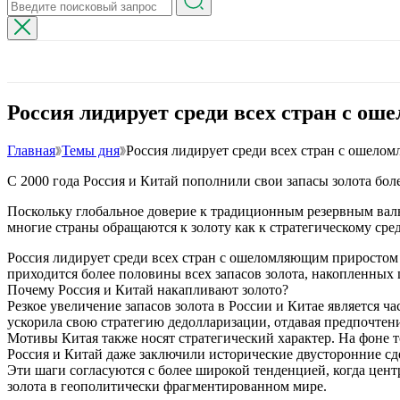
Россия лидирует среди всех стран с о
Главная
Темы дня
Россия лидирует среди всех стран с ошело
С 2000 года Россия и Китай пополнили свои запасы золота боле
Поскольку глобальное доверие к традиционным резервным вал
многие страны обращаются к золоту как к стратегическому сре
Россия лидирует среди всех стран с ошеломляющим приростом за
приходится более половины всех запасов золота, накопленных 
Почему Россия и Китай накапливают золото?
Резкое увеличение запасов золота в России и Китае является
ускорила свою стратегию дедолларизации, отдавая предпочтени
Мотивы Китая также носят стратегический характер. На фоне
Россия и Китай даже заключили исторические двусторонние с
Эти шаги согласуются с более широкой тенденцией, когда цен
золота в геополитически фрагментированном мире.