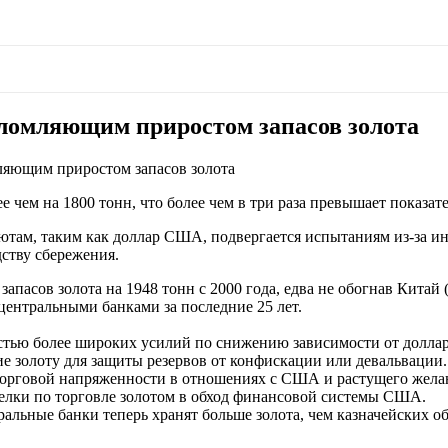
шеломляющим приростом запасов золота
мляющим приростом запасов золота
е чем на 1800 тонн, что более чем в три раза превышает показа
ютам, таким как доллар США, подвергается испытаниям из-за и
дству сбережения.
пасов золота на 1948 тонн с 2000 года, едва не обогнав Китай (
центральными банками за последние 25 лет.
 частью более широких усилий по снижению зависимости от дол
е золоту для защиты резервов от конфискации или девальвации.
 торговой напряженности в отношениях с США и растущего жела
делки по торговле золотом в обход финансовой системы США.
тральные банки теперь хранят больше золота, чем казначейских