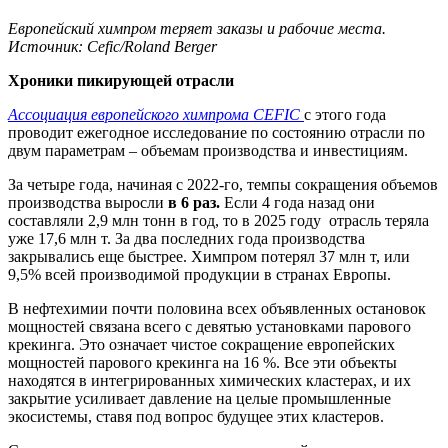
Европейский химпром теряет заказы и рабочие места.
Источник: Cefic/Roland Berger
Хроники пикирующей отрасли
Ассоциация европейского химпрома CEFIC
c этого года
проводит ежегодное исследование по состоянию отрасли по
двум параметрам – объемам производства и инвестициям.
За четыре года, начиная с 2022-го, темпы сокращения объемов
производства выросли
в 6 раз.
Если 4 года назад они
составляли 2,9 млн тонн в год, то в 2025 году отрасль теряла
уже 17,6 млн т. За два последних года производства
закрывались еще быстрее. Химпром потерял 37 млн т, или
9,5% всей производимой продукции в странах Европы.
В нефтехимии почти половина всех объявленных остановок
мощностей связана всего с девятью установками парового
крекинга. Это означает чистое сокращение европейских
мощностей парового крекинга на 16 %. Все эти объекты
находятся в интегрированных химических кластерах, и их
закрытие усиливает давление на целые промышленные
экосистемы, ставя под вопрос будущее этих кластеров.