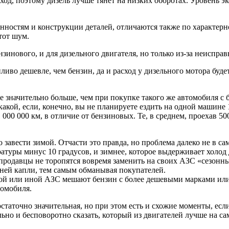
й ход, поэтому дизель лучше тянет на низких оборотах. Уровень 
енностям и конструкции деталей, отличаются также по характерн
тот шум.
инового, и для дизельного двигателя, но только из-за неисправ
пливо дешевле, чем бензин, да и расход у дизельного мотора буд
е значительно больше, чем при покупке такого же автомобиля с
икакой, если, конечно, вы не планируете ездить на одной машине 
00 000 км, в отличие от бензиновых. Те, в среднем, проехав 50
авести зимой. Отчасти это правда, но проблема далеко не в сам
атуры минус 10 градусов, и зимнее, которое выдерживает холод 
одавцы не торопятся вовремя заменить на своих АЗС «сезонный»
дней капли, тем самым обманывая покупателей.
на той или иной АЗС мешают бензин с более дешевыми марками и
томобиля.
таточно значительная, но при этом есть и схожие моменты, есл
ьно и бесповоротно сказать, который из двигателей лучше на сам