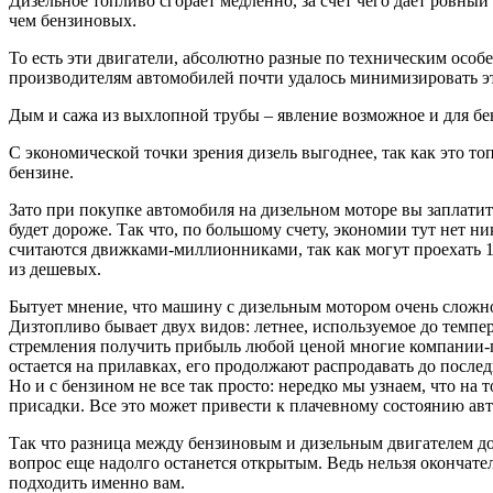
Дизельное топливо сгорает медленно, за счет чего дает ровны
чем бензиновых.
То есть эти двигатели, абсолютно разные по техническим особ
производителям автомобилей почти удалось минимизировать э
Дым и сажа из выхлопной трубы – явление возможное и для бенз
С экономической точки зрения дизель выгоднее, так как это то
бензине.
Зато при покупке автомобиля на дизельном моторе вы заплатит
будет дороже. Так что, по большому счету, экономии тут нет н
считаются движками-миллионниками, так как могут проехать 1 0
из дешевых.
Бытует мнение, что машину с дизельным мотором очень сложно з
Дизтопливо бывает двух видов: летнее, используемое до темпер
стремления получить прибыль любой ценой многие компании-пр
остается на прилавках, его продолжают распродавать до после
Но и с бензином не все так просто: нередко мы узнаем, что 
присадки. Все это может привести к плачевному состоянию ав
Так что разница между бензиновым и дизельным двигателем дос
вопрос еще надолго останется открытым. Ведь нельзя окончател
подходить именно вам.