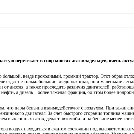
частую перетекает в спор многих автовладельцев, очень акту
 большой, везде проходимый, громкий трактор. Этот образ отлож
теле ездят не только большие внедорожники, но и маленькие лег
н от дизеля, а также проследить различия двигателей, работающ
 нефти, а дизель – более тяжелая фракция, об этом более подроб
ом, что пары бензина взаимодействуют с воздухом. При зажигани
ензинового двигателя. За счет быстрого сгорания топлива маши
ием выхлопных газов, делает автомобили на бензине менее «чис
ора воздух находиться в сжатом состоянии под высокотемперату