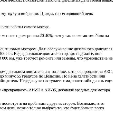
экологических показателей выхлопа дизельных двигателей выше,
ому звуку и вибрации. Правда, на сегодняшний день
ности работы самого мотора.
ет меньше примерно на 20-40%, чем у такого же автомобиля на
 бензиновым мотором. Да и обслуживание дизельного двигателя
100 лет. Ведь дизельные двигатели гораздо надежнее, они
0 000 км, уже требуют ремонта или замены, что удовольствие не
ом дизельном двигателе, а в топливе, которое продают на АЗС.
до минус 55 градусов по Цельсию. Но из-за халатности или
 дизель. Нередко уже наступает зима, а «летний» дизель еще
ли «превращают» АИ-92 в АИ-95, добавляя вредные для мотора
и посмотреть на проблемы с других сторон. Возможно, этот
ом деле, можно только выбрать то, что будет больше всего