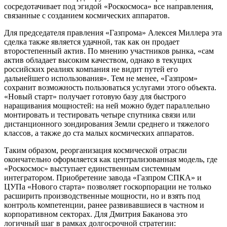
сосредотачивает под эгидой «Роскосмоса» все направления,
связанные с созданием космических аппаратов.
Для председателя правления «Газпрома» Алексея Миллера эта
сделка также является удачной, так как он продает
второстепенный актив. По мнению участников рынка, «сам
актив обладает высоким качеством, однако в текущих
российских реалиях компания не видит путей его
дальнейшего использования». Тем не менее, «Газпром»
сохранит возможность пользоваться услугами этого объекта.
«Новый старт» получает готовую базу для быстрого
наращивания мощностей: на ней можно будет параллельно
монтировать и тестировать четыре спутника связи или
дистанционного зондирования Земли среднего и тяжелого
классов, а также до ста малых космических аппаратов.
Таким образом, реорганизация космической отрасли
окончательно оформляется как централизованная модель, где
«Роскосмос» выступает единственным системным
интегратором. Приобретение завода «Газпром СПКА» и
ЦУПа «Нового старта» позволяет госкорпорации не только
расширить производственные мощности, но и взять под
контроль компетенции, ранее развивавшиеся в частном и
корпоративном секторах. Для Дмитрия Баканова это
логичный шаг в рамках долгосрочной стратегии: