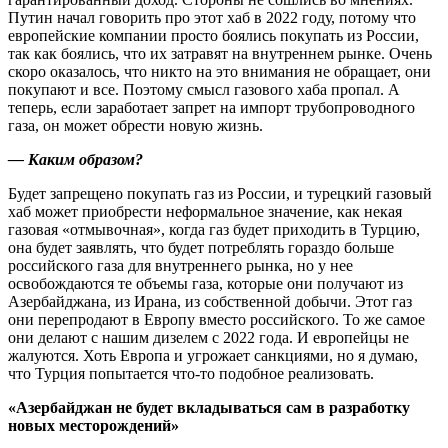
Путин начал говорить про этот хаб в 2022 году, потому что
европейские компании просто боялись покупать из России,
так как боялись, что их затравят на внутреннем рынке. Очень
скоро оказалось, что никто на это внимания не обращает, они
покупают и все. Поэтому смысл газового хаба пропал. А
теперь, если заработает запрет на импорт трубопроводного
газа, он может обрести новую жизнь.
— Каким образом?
Будет запрещено покупать газ из России, и турецкий газовый
хаб может приобрести неформальное значение, как некая
газовая «отмывочная», когда газ будет приходить в Турцию,
она будет заявлять, что будет потреблять гораздо больше
российского газа для внутреннего рынка, но у нее
освобождаются те объемы газа, которые они получают из
Азербайджана, из Ирана, из собственной добычи. Этот газ
они перепродают в Европу вместо российского. То же самое
они делают с нашим дизелем с 2022 года. И европейцы не
жалуются. Хоть Европа и угрожает санкциями, но я думаю,
что Турция попытается что-то подобное реализовать.
«Азербайджан не будет вкладываться сам в разработку
новых месторождений»