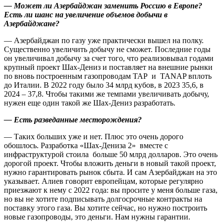
— Может ли Азербайджан заменить Россию в Европе?
Есть ли шанс на увеличение объемов добычи в
Азербайджане?
— Азербайджан по газу уже практически вышел на полку.
Существенно увеличить добычу не сможет. Последние годы
он увеличивал добычу за счет того, что реализовывал годами
крупный проект Шах-Дениз и поставляет на внешние рынки
по вновь построенным газопроводам TAP и TANAP вплоть
до Италии. В 2022 году было 34 млрд кубов, в 2023 35,6, в
2024 – 37,8. Чтобы такими же темпами увеличивать добычу,
нужен еще один такой же Шах-Дениз разработать.
— Есть разведанные месторождения?
— Таких больших уже и нет. Плюс это очень дорого
обошлось. Разработка «Шах-Дениза 2» вместе с
инфраструктурой стоила больше 50 млрд долларов. Это очень
дорогой проект. Чтобы вложить деньги в новый такой проект,
нужно гарантировать рынок сбыта. И сам Азербайджан на это
указывает. Алиев говорит европейцам, которые регулярно
приезжают к нему с 2022 года: вы просите у меня больше газа,
но вы не хотите подписывать долгосрочные контракты на
поставку этого газа. Вы хотите сейчас, но нужно построить
новые газопроводы, это деньги. Нам нужны гарантии.