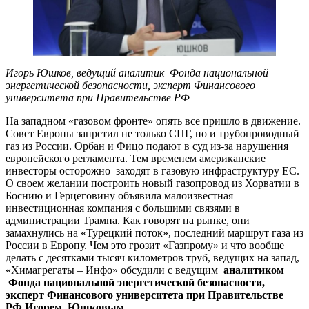
Игорь Юшков, ведущий аналитик Фонда национальной
энергетической безопасности, эксперт Финансового
университета при Правительстве РФ
На западном «газовом фронте» опять все пришло в движение.
Совет Европы запретил не только СПГ, но и трубопроводный
газ из России. Орбан и Фицо подают в суд из-за нарушения
европейского регламента. Тем временем американские
инвесторы осторожно заходят в газовую инфраструктуру ЕС.
О своем желании построить новый газопровод из Хорватии в
Боснию и Герцеговину объявила малоизвестная
инвестиционная компания с большими связями в
администрации Трампа. Как говорят на рынке, они
замахнулись на «Турецкий поток», последний маршрут газа из
России в Европу. Чем это грозит «Газпрому» и что вообще
делать с десятками тысяч километров труб, ведущих на запад,
«Химагрегаты – Инфо» обсудили с ведущим
аналитиком
Фонда национальной энергетической безопасности,
эксперт Финансового университета при Правительстве
РФ
Игорем Юшковым
.