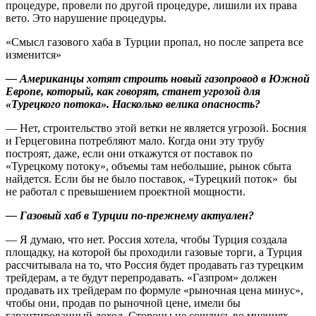
процедуре, провели по другой процедуре, лишили их права
вето. Это нарушение процедуры.
«Смысл газового хаба в Турции пропал, но после запрета все
изменится»
— Американцы хотят строить новый газопровод в Южной
Европе, который, как говорят, станет угрозой для
«Турецкого потока». Насколько велика опасность?
— Нет, строительство этой ветки не является угрозой. Босния
и Герцеговина потребляют мало. Когда они эту трубу
построят, даже, если они откажутся от поставок по
«Турецкому потоку», объемы там небольшие, рынок сбыта
найдется. Если бы не было поставок, «Турецкий поток» бы
не работал с превышением проектной мощности.
— Газовый хаб в Турции по-прежнему актуален?
— Я думаю, что нет. Россия хотела, чтобы Турция создала
площадку, на которой бы проходили газовые торги, а Турция
рассчитывала на то, что Россия будет продавать газ турецким
трейдерам, а те будут перепродавать. «Газпром» должен
продавать их трейдерам по формуле «рыночная цена минус»,
чтобы они, продав по рыночной цене, имели бы
гарантированный доход. Стороны не сошлись во мнениях.