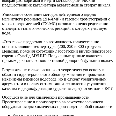
выбран растворимый в нефти металлоорганический
предшественник катализатора акватермолиза стеарат никеля.
Уникальное сочетание методов дейтериевого ядерно-
магнитного резонанса (2H-ЯМР) и газовой хроматографии с
масс-спектрометрией (ГХ-МС) позволило непосредственно
отследить этапы химических реакций, в которых участвует
вода.
«Это также предоставило возможность количественно
оценить влияние температуры (200, 250 и 300 градусов
Цельсия), пояснил сотрудник лаборатории внутрипластового
горения Сувейд МУНИР. Полученные данные являются
прямым доказательством активной донорной функции воды».
Результаты не только расширяют теоретическую основу в
области гидротермального облагораживания и проясняют
механизмы переноса водорода, но и служат убедительным
аргументом в пользу оптимизации технологий улучшения
качества и десульфуризации (удаления серы), отметили в КФУ.
Оборудование для химической промышленности
Проектирование и производство высокотехнологичного
оборудования для химических производств любой сложности.
Реакторы из специальных сплавов