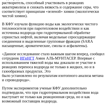
растворитель, способный участвовать в реакциях
акватермолиза и снижать вязкость и содержание серы, что
соответствует принципам «зеленой» химии (экологически
чистой химии).
В КФУ изучали функцию воды как экологически чистого
теплоносителя при паротепловом воздействии и как
источника водорода при гидротермальной обработке
сернистых нефтей, включая модельные серосодержащие
соединения и выделенные групповые фракции (SARA
насыщенные, ароматические, смолы и асфальтены).
«Данное исследование стало важным шагом вперед, сообщил
сотрудник
ИГиНГТ
Амин АЛЬ-МУНТАСЕР. Впервые с
использованием тяжелой воды мы доказали ее участие в
реакциях переноса водорода не только в жидких, но и в
газообразных продуктах. Это
было установлено по результатам изотопного анализа метана
и сероводорода».
Путем экспериментов ученые КФУ дополнительно
подтвердили, что при гидротермальном воздействии вода
выступает не только как реакционная среда, но и как
возможный поставщик водорода.