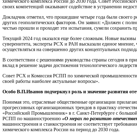
химического комплекса России до 2030 года. Совет Российск
своих компетенций оказывают содействие в устранении недос
Докладчик отметил, что прошедшие четыре года были своего р
других геополитических факторов. Он заявил: «Должен с полн
честью прошли и проходят эти испытания, сумели сохранить п
Текущий 2024 год оказался еще более сложным. Новые вызовы
суверенитета, эксперты РСХ и РАН высказали единое мнение, ч
осуществляться на совершенно других концептуальных подход
В соответствии с решениями руководства страны сегодня в пр
вклад в решение задачи достижения технологического лидерств
Совет РСХ и Комиссия РСПП по химической промышленности и
своей работы наиболее актуальные вопросы».
Особо В.П.Иванов подчеркнул роль и значение развития от
Понимая это, отраслевые общественные организации прилага
прогрессивных организационных трендов в практику отечестве
«Российский Промышленник» в г. Санкт-Петербурге с большо
РСПП по машиностроению
«О мерах по развитию отечестве
машиностроения и станкостроения не соответствует требовани
химического комплекса России на период до 2030 года.