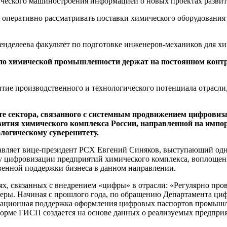
ического машиностроения информацией о новых проектах разви
оперативно рассматривать поставки химического оборудования 
Менделеева факультет по подготовке инженеров-механиков для 
о химической промышленности держат на постоянном контро
ие производственного и технологического потенциала отрасли,
боте сектора, связанного с системным продвижением цифров
вития химического комплекса России, направленной на импо
ологическому суверенитету.
вляет вице-президент РСХ Евгений Синяков, выступающий одни
 цифровизации предприятий химического комплекса, воплощени
венной поддержки бизнеса в данном направлении.
иях, связанных с внедрением «цифры» в отрасли: «Регулярно пр
феры. Начиная с прошлого года, по обращению Департамента ц
мационная поддержка оформления цифровых паспортов промышл
рме ГИСП создается на основе данных о реализуемых предприя