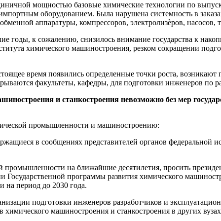
диничной мощностью базовые химические технологии по выпуск
 импортным оборудованием. Была нарушена системность в заказа
ообменной аппаратуры, компрессоров, электролизѐров, насосов, 
ие годы, к сожалению, снизилось внимание государства к нак
ститута химического машиностроения, резком сокращении подго
астоящее время появились определенные точки роста, возникают
рываются факультеты, кафедры, для подготовки инженеров по р
иностроения и станкостроения невозможно без мер государс
ической промышленности и машиностроению:
ржащиеся в сообщениях представителей органов федеральной ис
ой промышленности на ближайшие десятилетия, просить презид
и Государственной программы развития химического машиностро
 на период до 2030 года.
анизации подготовки инженеров разработчиков и эксплуатацио
в химического машиностроения и станкостроения в других вузах