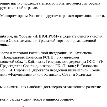
едению научно-исследовательских и опытно-конструкторских
рументальной отрасли.
но Минпромторгом России по другим отраслям промышленности.
теринбурге, на Форуме «ИННОПРОМ» в формате очного участия
ского Союза химиков и Уральской торгово-промышленной
ния».
ости и торговли Российской Федерации; М. Кузнецова,
в, Председателя Комиссии РСПП по химической
ловской обл.; Т. Кабаладзе, Генерального директора ООО «УК
едседателя Совета директоров ГК «Титан»; Р. Соловьева,
рион»; И. Сиротина, директора передовой инженерной школы
пания «Фарминжиниринг», Комиссия, Совет и Уральская
ы и химия», как наиболее достоверно отражающего развитие
льный раздел «химическое машиностроение».