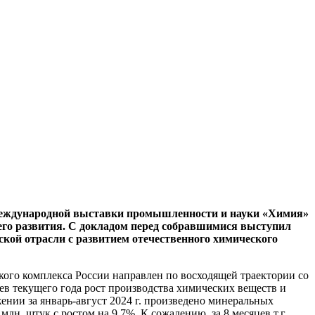
 международной выставки промышленности и науки «Химия»
его развития. С докладом перед собравшимися выступил
кой отрасли с развитием отечественного химического
кого комплекса России направлен по восходящей траектории со
цев текущего года рост производства химических веществ и
ении за январь-август 2024 г. произведено минеральных
лн. штук с ростом на 9,7%. К сожалению, за 8 месяцев т.г.