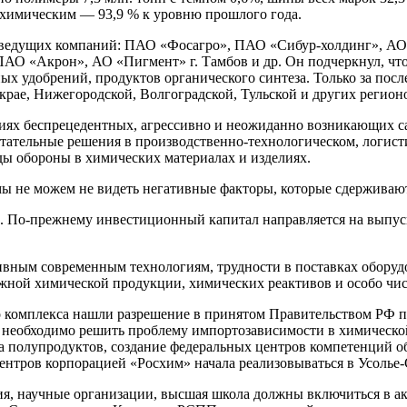
химическим — 93,9 % к уровню прошлого года.
ов ведущих компаний: ПАО «Фосагро», ПАО «Сибур-холдинг», 
О «Акрон», АО «Пигмент» г. Тамбов и др. Он подчеркнул, что 
х удобрений, продуктов органического синтеза. Только за пос
крае, Нижегородской, Волгоградской, Тульской и других регион
виях беспрецедентных, агрессивно и неожиданно возникающих с
тательные решения в производственно-технологическом, логист
ды обороны в химических материалах и изделиях.
ы не можем не видеть негативные факторы, которые сдерживают
ли. По-прежнему инвестиционный капитал направляется на выпу
ивным современным технологиям, трудности в поставках оборудо
ной химической продукции, химических реактивов и особо чис
о комплекса нашли разрешение в принятом Правительством РФ п
 необходимо решить проблему импортозависимости в химической
ска полупродуктов, создание федеральных центров компетенций 
центров корпорацией «Росхим» начала реализовываться в Усолье
ятия, научные организации, высшая школа должны включиться в