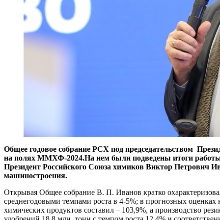
Общее годовое собрание РСХ под председательством Прези
на полях ММХФ-2024.
На нем были подведены итоги работы
Президент Российского Союза химиков Виктор Петрович Ив
машиностроения.
Открывая Общее собрание В. П. Иванов кратко охарактеризовал
среднегодовыми темпами роста в 4-5%; в прогнозных оценках к
химических продуктов составил – 103,9%, а производство рези
удобрений 18,8 млн. тонн с темпом роста 12,4% и соответственн