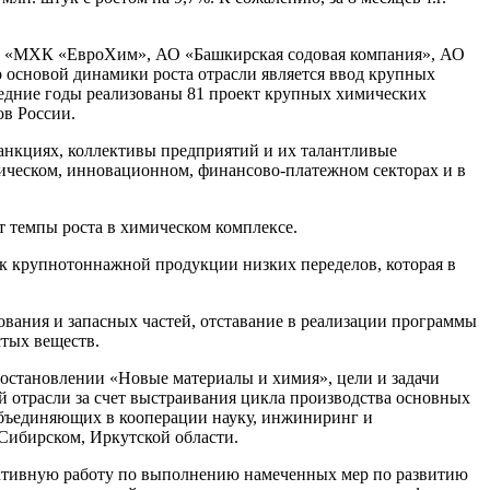
АО «МХК «ЕвроХим», АО «Башкирская содовая компания», АО
основой динамики роста отрасли является ввод крупных
ледние годы реализованы 81 проект крупных химических
ов России.
анкциях, коллективы предприятий и их талантливые
ическом, инновационном, финансово-платежном секторах и в
 темпы роста в химическом комплексе.
ск крупнотоннажной продукции низких переделов, которая в
вания и запасных частей, отставание в реализации программы
тых веществ.
остановлении «Новые материалы и химия», цели и задачи
 отрасли за счет выстраивания цикла производства основных
объединяющих в кооперации науку, инжиниринг и
-Сибирском, Иркутской области.
 активную работу по выполнению намеченных мер по развитию