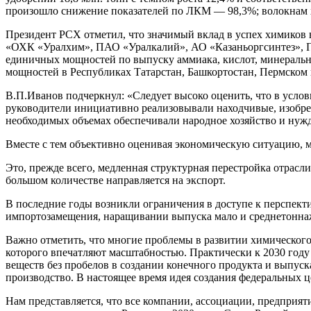
произошло снижение показателей по ЛКМ — 98,3%; волокнам 
Президент РСХ отметил, что значимый вклад в успех химик
«ОХК «Уралхим», ПАО «Уралкалий», АО «Казаньоргсинтез», ПА
единичных мощностей по выпуску аммиака, кислот, минеральны
мощностей в Республиках Татарстан, Башкортостан, Пермском 
В.П.Иванов подчеркнул: «Следует высоко оценить, что в усло
руководители инициативно реализовывали находчивые, изобре
необходимых объемах обеспечивали народное хозяйство и нуж
Вместе с тем объективно оценивая экономическую ситуацию, м
Это, прежде всего, медленная структурная перестройка отрас
большом количестве направляется на экспорт.
В последние годы возникли ограничения в доступе к перспект
импортозамещения, наращивании выпуска мало и среднетоннаж
Важно отметить, что многие проблемы в развитии химическог
которого впечатляют масштабностью. Практически к 2030 году
веществ без пробелов в создании конечного продукта и выпу
производство. В настоящее время идея создания федеральных 
Нам представляется, что все компании, ассоциации, предпри