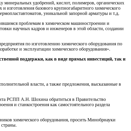
у минеральных удобрений, кислот, полимеров, органических
х и изготовления базового крупногабаритного химического
термопластавтоматов, уникальной запорной арматуры и т.д.
опившимся проблемам в химическом машиностроении и
товки научных кадров и инженеров в этой области, создании
 предприятия по изготовлению химического оборудования по
азработке и эксплуатации химического оборудования».
твенной поддержки, как в виде прямых инвестиций, так и
полнительной власти, а также предложения, высказанные в
ента РСПП А.Н. Шохина обратиться в Правительство
ения и станкостроения как самостоятельного раздела
нников химического оборудования, просить Минобрнауки
 страны.