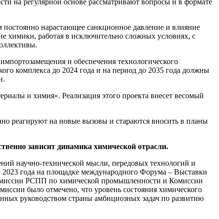
ти на регулярной основе рассматривают вопросы и в формате
м постоянно нарастающее санкционное давление и влияние
ие химики, работая в исключительно сложных условиях, с
коллективы.
 импортозамещения и обеспечения технологического
ого комплекса до 2024 года и на период до 2035 года должны
и.
ериалы и химия». Реализация этого проекта внесет весомый
о реагируют на новые вызовы и стараются вносить в планы
ственно зависит динамика химической отрасли.
ний научно-технической мысли, передовых технологий и
е 2023 года на площадке международного Форума – Выставки
 Комиссии РСПП по химической промышленности и Комиссии
омиссии было отмечено, что уровень состояния химического
ченных руководством страны амбициозных задач по развитию