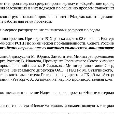
витие производства средств производства» и «Содействие пров
ния заложенных в них подходов по решению проблем станкоинст
анкоинструментальной промышленности РФ», так как это сдела
ле работы над этим проектом.
вномерное распределение финансовых ресурсов по годам.
иностроения, Президент РСХ рассказал, что 08 июля в г. Ека
Комиссии РСПП по химической промышленности, Совета Россий
рождения отрасли отечественного химического машинострое
ельной дискуссии М. Юрина, Заместителя Министра промышленн
га России; В. Иванова, Президента Российского Союза химико
-промышленной палаты; Р. Садыкова, Министра экономики Сверд
на, Генерального директора ОАО «ГИАП»; М. Сутягинского, Пр
елевского, заместителя Генерального директора ГК «Элма-Асте
пания «Реаторг»; А. Агаджаняна, научно-производственная ком
 комплекса выполнение Национального проекта «Новые материал
нального проекта «Новые материалы и химия» включить специа