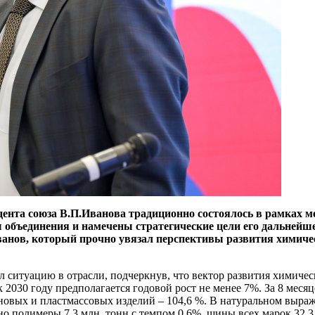
дента союза В.П.Иванова традиционно состоялось в рамках
 объединения и намечены стратегические цели его дальнейш
анов, который прочно увязал перспективы развития химичес
 ситуацию в отрасли, подчеркнув, что вектор развития химичес
 2030 году предполагается годовой рост не менее 7%. За 8 меся
новых и пластмассовых изделий – 104,6 %. В натуральном выраж
о полимеры 7,3 млн. тонн с темпом 0,6%, шины всех марок 32,3 м