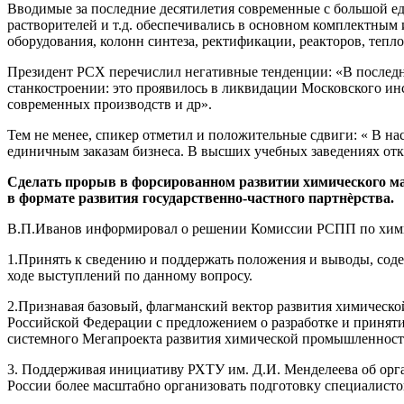
Вводимые за последние десятилетия современные с большой е
растворителей и т.д. обеспечивались в основном комплектным
оборудования, колонн синтеза, ректификации, реакторов, тепл
Президент РСХ перечислил негативные тенденции: «В последн
станкостроении: это проявилось в ликвидации Московского ин
современных производств и др».
Тем не менее, спикер отметил и положительные сдвиги: « В н
единичным заказам бизнеса. В высших учебных заведениях отк
Сделать прорыв в форсированном развитии химического маш
в формате развития государственно-частного партнѐрства.
В.П.Иванов информировал о решении Комиссии РСПП по хим
1.Принять к сведению и поддержать положения и выводы, соде
ходе выступлений по данному вопросу.
2.Признавая базовый, флагманский вектор развития химическ
Российской Федерации с предложением о разработке и приняти
системного Мегапроекта развития химической промышленности
3. Поддерживая инициативу РХТУ им. Д.И. Менделеева об орг
России более масштабно организовать подготовку специалисто