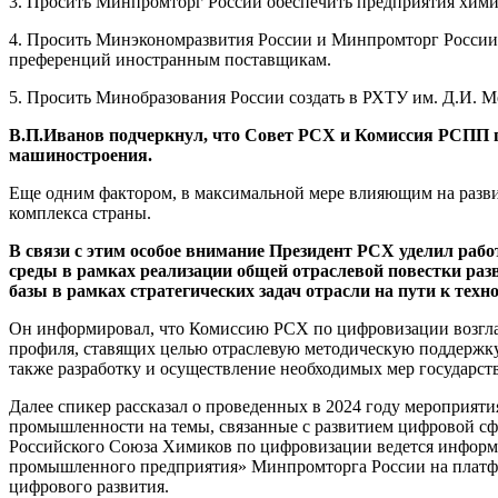
3. Просить Минпромторг России обеспечить предприятия хим
4. Просить Минэкономразвития России и Минпромторг России 
преференций иностранным поставщикам.
5. Просить Минобразования России создать в РХТУ им. Д.И. 
В.П.Иванов подчеркнул, что Совет РСХ и Комиссия РСПП п
машиностроения.
Еще одним фактором, в максимальной мере влияющим на развит
комплекса страны.
В связи с этим особое внимание Президент РСХ уделил ра
среды в рамках реализации общей отраслевой повестки раз
базы в рамках стратегических задач отрасли на пути к техн
Он информировал, что Комиссию РСХ по цифровизации возгла
профиля, ставящих целью отраслевую методическую поддержку
также разработку и осуществление необходимых мер государст
Далее спикер рассказал о проведенных в 2024 году мероприят
промышленности на темы, связанные с развитием цифровой с
Российского Союза Химиков по цифровизации ведется инфор
промышленного предприятия» Минпромторга России на платфо
цифрового развития.