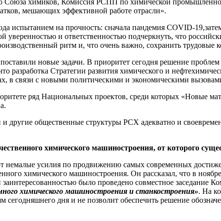
ого Союза химиков, Комиссия РСПП по химической промышленнос
татков, мешающих эффективной работе отрасли».
ода испытанием на прочность: сначала пандемия COVID-19,зате
ой уверенностью и ответственностью подчеркнуть, что российск
роизводственный ритм и, что очень важно, сохранить трудовые 
 поставили новые задачи. В приоритет сегодня решение проблем
то разработка Стратегии развития химического и нефтехимическ
ах, в связи с новыми политическими и экономическими вызовам
иоритете ряд Национальных проектов, среди которых «Новые мат
а.
 другие общественные структуры РСХ адекватно и своевременн
ечественного химического машиностроения, от которого суще
ют немалые усилия по продвижению самых современных достиже
нного химического машиностроения. Он рассказал, что в ноябр
й заинтересованностью было проведено совместное заседание
нного химического машиностроения и станкостроения»
. На к
ям сегодняшнего дня и не позволит обеспечить решение обозна