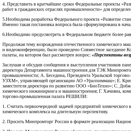
4. Представить в кратчайшие сроки Федеральные проекты «Раз
работ в гражданских отраслях промышленности» для определе
5.Необходима разработка Федерального проекта «Развитие ст
Именно такая постановка вопроса была сформулирована в нача
6.Необходимо предусмотреть в Федеральном бюджете более ра
Продолжая тему возрождения отечественного химического маш
и видеоконференции, было проведено Совместное заседание 
палаты, на котором был рассмотрен вопрос:
«Перспективы воз
Заслушав и обсудив сообщения и выступления участников пан
директора Департамента машиностроения для ТЭК Минпромтор
промышленности; А. Беседина, Президента Уральской торгово
УЗХМ», управляющей организации АО «Уралхиммаш»; Е. Кривчу
заместителя директора по развитию ООО «БиоТехно»; С. Добж
химического инжиниринга и машиностроения; Г. Хачияна, ком
торгово-промышленная палата РЕШИЛИ:
1. Считать первоочередной задачей предприятий химического
химического комплекса на длительную перспективу.
2. Просить Минпромторг России в формате реализации Нацио