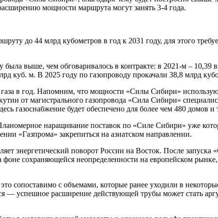
 расширению мощности маршрута могут занять 3-4 года.
шруту до 44 млрд кубометров в год к 2031 году, для этого треб
ыла выше, чем обговаривалось в контракте: в 2021-м – 10,39 вме
млрд куб. м. В 2025 году по газопроводу прокачали 38,8 млрд куб
газа в год. Напомним, что мощности «Силы Сибири» используютс
Якутии от магистрального газопровода «Сила Сибири» специалис
десь газоснабжение будет обеспечено для более чем 480 домов и 
 Планомерное наращивание поставок по «Силе Сибири» уже котор
ении «Газпрома» закрепиться на азиатском направлении.
пляет энергетический поворот России на Восток. После запуска 
на фоне сохраняющейся неопределенности на европейском рынке,
это сопоставимо с объемами, которые ранее уходили в некоторые
ся — успешное расширение действующей трубы может стать аргу