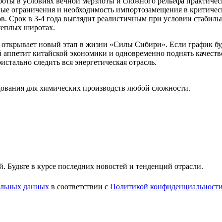
Работы в условиях вечной мерзлоты и сложного рельефа практич
ые ограничения и необходимость импортозамещения в критичес
в. Срок в 3-4 года выглядит реалистичным при условии стабиль
 теплых широтах.
открывает новый этап в жизни «Силы Сибири». Если график будет
 аппетит китайской экономики и одновременно поднять качеств
истально следить вся энергетическая отрасль.
ования для химических производств любой сложности.
 Будьте в курсе последних новостей и тенденций отрасли.
нальных данных
в соответствии с
Политикой конфиденциальност