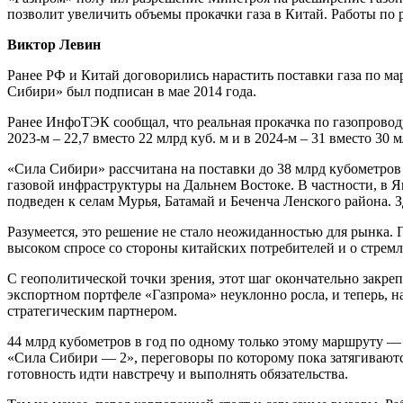
позволит увеличить объемы прокачки газа в Китай. Работы по
Виктор Левин
Ранее РФ и Китай договорились нарастить поставки газа по мар
Сибири» был подписан в мае 2014 года.
Ранее ИнфоТЭК сообщал, что реальная прокачка по газопроводу б
2023-м – 22,7 вместо 22 млрд куб. м и в 2024-м – 31 вместо 30 
«Сила Сибири» рассчитана на поставки до 38 млрд кубометров 
газовой инфраструктуры на Дальнем Востоке. В частности, в 
подведен к селам Мурья, Батамай и Беченча Ленского района. З
Разумеется, это решение не стало неожиданностью для рынка.
высоком спросе со стороны китайских потребителей и о стремл
С геополитической точки зрения, этот шаг окончательно закре
экспортном портфеле «Газпрома» неуклонно росла, и теперь, 
стратегическим партнером.
44 млрд кубометров в год по одному только этому маршруту — 
«Сила Сибири — 2», переговоры по которому пока затягивают
готовность идти навстречу и выполнять обязательства.