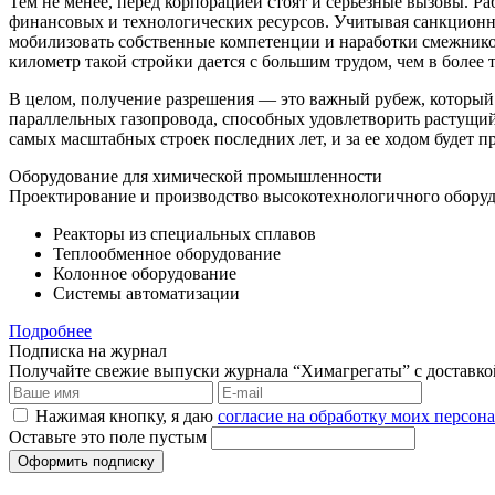
Тем не менее, перед корпорацией стоят и серьезные вызовы. 
финансовых и технологических ресурсов. Учитывая санкционн
мобилизовать собственные компетенции и наработки смежнико
километр такой стройки дается с большим трудом, чем в более
В целом, получение разрешения — это важный рубеж, который 
параллельных газопровода, способных удовлетворить растущий
самых масштабных строек последних лет, и за ее ходом будет пр
Оборудование для химической промышленности
Проектирование и производство высокотехнологичного оборуд
Реакторы из специальных сплавов
Теплообменное оборудование
Колонное оборудование
Системы автоматизации
Подробнее
Подписка на журнал
Получайте свежие выпуски журнала “Химагрегаты” с доставкой.
Нажимая кнопку, я даю
согласие на обработку моих персо
Оставьте это поле пустым
Оформить подписку