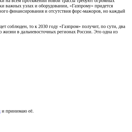
ески на всем протяжении новой трассы требуют огромных
ки важных узлах и оборудовании, «Газпрому» придется
ного финансирования и отсутствия форс-мажоров, но каждый
 соблюден, то к 2030 году «Газпром» получит, по сути, два
о жизни в дальневосточных регионах России. Это одна из
и
и принимаю её.