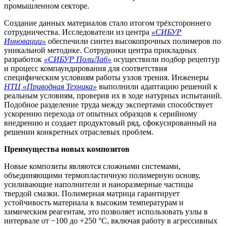
промышленном секторе.
Создание данных материалов стало итогом трёхстороннего
сотрудничества. Исследователи из центра
«СИБУР
Инновации»
обеспечили синтез высокопрочных полимеров по
уникальной методике. Сотрудники центра прикладных
разработок
«СИБУР ПолиЛаб»
осуществили подбор рецептур
и процесс компаундирования для соответствия
специфическим условиям работы узлов трения. Инженеры
НТЦ «Приводная Техника»
выполнили адаптацию решений к
реальным условиям, проверив их в ходе натурных испытаний.
Подобное разделение труда между экспертами способствует
ускорению перехода от опытных образцов к серийному
внедрению и создает продуктовый ряд, сфокусированный на
решении конкретных отраслевых проблем.
Преимущества новых композитов
Новые композиты являются сложными системами,
объединяющими термопластичную полимерную основу,
усиливающие наполнители и наноразмерные частицы
твердой смазки. Полимерная матрица гарантирует
устойчивость материала к высоким температурам и
химическим реагентам, это позволяет использовать узлы в
интервале от −100 до +250 °C, включая работу в агрессивных