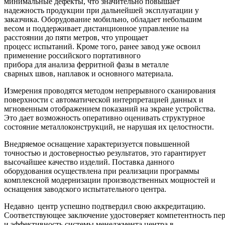
минимальные дефекты, что значительно повышает
надежность продукции при дальнейшей эксплуатации у
заказчика. Оборудование мобильно, обладает небольшим
весом и поддерживает дистанционное управление на
расстоянии до пяти метров, что упрощает
процесс испытаний. Кроме того, ранее завод уже освоил
применение российского портативного
прибора для анализа ферритной фазы в металле
сварных швов, наплавок и основного материала.
Измерения проводятся методом непрерывного сканирования
поверхности с автоматической интерпретацией данных и
мгновенным отображением показаний на экране устройства.
Это дает возможность оперативно оценивать структурное
состояние металлоконструкций, не нарушая их целостности.
Внедряемое оснащение характеризуется повышенной
точностью и достоверностью результатов, это гарантирует
высочайшее качество изделий. Поставка данного
оборудования осуществлена при реализации программы
комплексной модернизации производственных мощностей и
оснащения заводского испытательного центра.
Недавно центр успешно подтвердил свою аккредитацию.
Соответствующее заключение удостоверяет компетентность пе
и эффективность системы менеджмента центра в