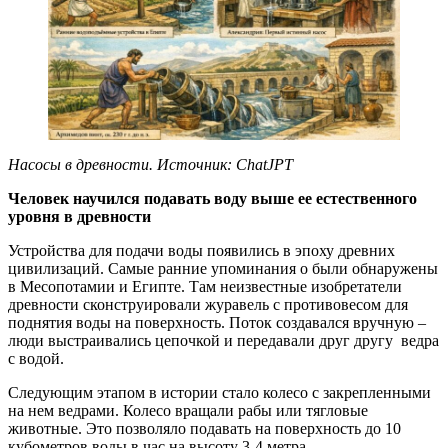
Насосы в древности. Источник: ChatJPT
Человек научился подавать воду выше ее естественного
уровня в древности
Устройства для подачи воды появились в эпоху древних
цивилизаций. Самые ранние упоминания о были обнаружены
в Месопотамии и Египте. Там неизвестные изобретатели
древности сконструировали журавель с противовесом для
поднятия воды на поверхность. Поток создавался вручную –
люди выстраивались цепочкой и передавали друг другу ведра
с водой.
Следующим этапом в истории стало колесо с закрепленными
на нем ведрами. Колесо вращали рабы или тягловые
животные. Это позволяло подавать на поверхность до 10
кубометров воды в час на высоту 3-4 метра.