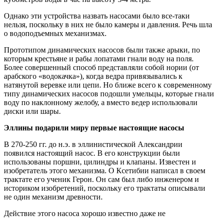
Однако эти устройства назвать насосами было все-таки
нельзя, поскольку в них не было камеры и давления. Речь шла
о водоподъемных механизмах.
Прототипом динамических насосов были также арыки, по
которым крестьяне и рабы лопатами гнали воду на поля.
Более совершенный способ представляли собой нории (от
арабского «водокачка»), когда ведра привязывались к
натянутой веревке или цепи. Но ближе всего к современному
типу динамических насосов подошли умельцы, которые гнали
воду по наклонному желобу, а вместо ведер использовали
диски или шары.
Эллины подарили миру первые настоящие насосы
В 270-250 гг. до н.э. в эллинистической Александрии
появился настоящий насос. В его конструкции были
использованы поршни, цилиндры и клапаны. Известен и
изобретатель этого механизма. О Ксетибии написал в своем
трактате его ученик Герон. Он сам был либо инженером и
историком изобретений, поскольку его трактаты описывали
не один механизм древности.
Действие этого насоса хорошо известно даже не