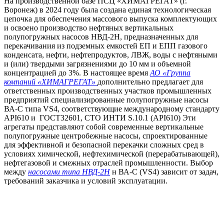
На производственной базе ПСЦ «ХИМАГРЕГАТ» (г.
Воронеж) в 2024 году была создана единая технологическая
цепочка для обеспечения массового выпуска комплектующих
и освоено производство нефтяных вертикальных
полупогружных насосов НВД-2Н, предназначенных для
перекачивания из подземных емкостей ЕП и ЕПП газового
конденсата, нефти, нефтепродуктов, ЛВЖ, воды с нефтяными
и (или) твердыми загрязнениями до 10 мм и объемной
концентрацией до 3%. В настоящее время
АО «Группа
компаний «ХИМАГРЕГАТ»
дополнительно предлагает для
ответственных производственных участков промышленных
предприятий специализированные полупогружные насосы
ВА-С типа VS4, соответствующие международному стандарту
API610 и ГОСТ32601, СТО ИНТИ S.10.1 (API610) Эти
агрегаты представляют собой современные вертикальные
полупогружные центробежные насосы, спроектированные
для эффективной и безопасной перекачки сложных сред в
условиях химической, нефтехимической (перерабатывающей),
нефтегазовой и смежных отраслей промышленности. Выбор
между
насосами типа НВД-2Н
н ВА-С (VS4) зависит от задач,
требований заказчика и условий эксплуатации.