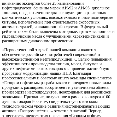
вниманию экспертов более 25 наименований
нефтепродуктов: бензины марок АИ-92 и АИ-95, дизельное
топливо, предназначенное для эксплуатации в различных
климатических условиях, высокотехнологичные полимерные
битумы, используемые при строительстве скоростных
автомагистралей, и авиационный керосин. В федеральный
рейтинг также были включены моторные, трансмиссионные и
гидравлические масла с улучшенными характеристиками и
расширенным диапазоном применения.
«Первостепенной задачей нашей компании является
обеспечение российских потребителей современной и
высококачественной нефтепродукцией. С целью повышения
эффективности производства топлив, масел, битумов и
других нефтехимических товаров мы провели масштабную
программу модернизации наших НПЗ. Благодаря
профессионализму и богатому опыту команды специалистов
«Газпром нефти» мы разрабатываем и внедряем новые виды
продукции, расширяем ассортимент и увеличиваем объемы
производства нефтепродуктов, необходимых для российской
экономики. Признание, полученное в рамках конкурса «100
лучших товаров России», свидетельствует о высоком
технологическом уровне развития нефтеперерабатывающих
активов «Газпром нефти», – отметил Анатолий Чернер,
заместитель председателя правления «Газпром нефти».