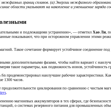
межфазных границ сплавов. (а) Энергии межфазного образовани
синие области указывают на накопление и уменьшение заряда с
полезными
желательными и подлежащими устранению», — отметил
Хао Ли
, 
нные показывают, что при осторожном управлении этими реакци
 магний. Такое сочетание формирует устойчивое соединение под
ичными дополнительными фазами, чтобы найти вариант с наилу
меряя такие параметры, как подвижность ионов, устойчивость г
Sn продемонстрировал наилучшие рабочие характеристики. Как 
е 1300 часов.
ие продолжительности циклирования по сравнению с чистым маг
ters
.
нению магниевых аккумуляторов в тех сферах, где безопасность
танций, о системах резервного питания для промышленных объек