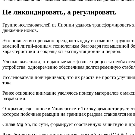
Не ликвидировать, а регулировать
Группе исследователей из Японии удалось трансформировать 
движение ионов.
Это новшество призвано преодолеть одну из главных трудност
заменой литий-ионным технологиям благодаря повышенной без
характеристики и сокращают эксплуатационный период.
Ученые выяснили, что данные межфазные процессы необязател
устройства, одновременно обеспечивая долговременную стабил
Исследователи подчеркивают, что их работа не просто улучши
тока.
Ранее основное внимание уделялось поиску материалов с мак
разработки.
Открытие, сделанное в Университете Тохоку, демонстрирует, чт
котором побочные реакции на границах раздела становятся не
Сплав Mg-Sn, по сути, формирует собственную защитную и пров
Разработчики создали анод из сплава магний-олово (Mg-Sn), к