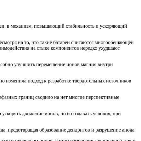
ареи, в механизм, повышающий стабильность и ускоряющий
есмотря на то, что такие батареи считаются многообещающей
аимодействия на стыке компонентов нередко ухудшают
особно улучшить перемещение ионов магния внутри
но изменила подход к разработке твердотельных источников
жфазных границ сводило на нет многие перспективные
 ускорять движение ионов, но и создавать условия, при
яда, предотвращая образование дендритов и разрушение анода.
стью и переносом ионов. Путем изменения как внешней, так и