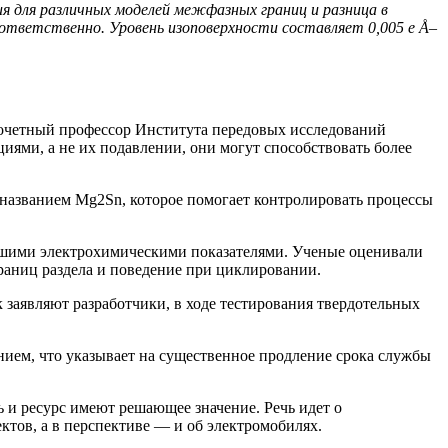
я для различных моделей межфазных границ и разница в
оответственно. Уровень изоповерхности составляет 0,005 e Å–
почетный профессор Института передовых исследований
ями, а не их подавлении, они могут способствовать более
 названием Mg2Sn, которое помогает контролировать процессы
чшими электрохимическими показателями. Ученые оценивали
раниц раздела и поведение при циклировании.
заявляют разработчики, в ходе тестирования твердотельных
нием, что указывает на существенное продление срока службы
 и ресурс имеют решающее значение. Речь идет о
тов, а в перспективе — и об электромобилях.