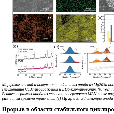
Морфологический и поверхностный анализ анода из Mg20Sn пос
Результаты СЭМ-изображения и EDS-картирования, (б) увелич
Рентгенограммы анода из сплава и поверхности MBN после нагр
различном времени травления: (e) Mg 2p и Sn 3d спектры анода
Прорыв в области стабильного циклир