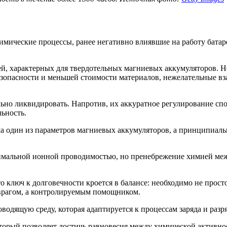
химические процессы, ранее негативно влиявшие на работу бат
ей, характерных для твердотельных магниевых аккумуляторов. Н
опасности и меньшей стоимости материалов, нежелательные вз
ьно ликвидировать. Напротив, их аккуратное регулирование сп
ьность.
ла один из параметров магниевых аккумуляторов, а принципиаль
симальной ионной проводимостью, но пренебрежение химией ме
о ключ к долговечности кроется в балансе: необходимо не просто
 врагом, а контролируемым помощником.
одящую среду, которая адаптируется к процессам заряда и разр
оторый позволяет достичь равновесия между химической активно