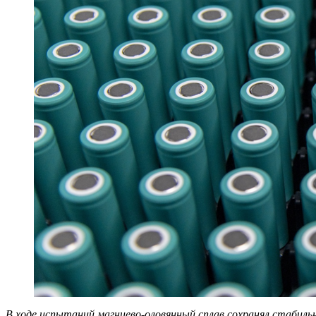
В ходе испытаний магниево-оловянный сплав сохранял стабиль