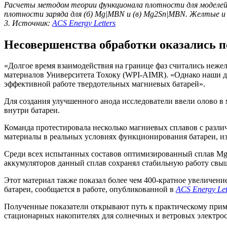
Расчеты методом теории функционала плотности для моделей 
плотности заряда для (б) Mg|MBN и (в) Mg2Sn|MBN. Желтые и 
3. Источник:
ACS Energy Letters
Несовершенства обработки оказались 
«Долгое время взаимодействия на границе фаз считались не
материалов Университета Тохоку (WPI-AIMR). «Однако наши да
эффективной работе твердотельных магниевых батарей».
Для создания улучшенного анода исследователи ввели олово в
внутри батареи.
Команда протестировала несколько магниевых сплавов с разл
материалы в реальных условиях функционирования батареи, из
Среди всех испытанных составов оптимизированный сплав Mg-
аккумуляторов данный сплав сохранял стабильную работу свыш
Этот материал также показал более чем 400-кратное увеличен
батареи, сообщается в работе, опубликованной в
ACS Energy Let
Полученные показатели открывают путь к практическому приме
стационарных накопителях для солнечных и ветровых электрос