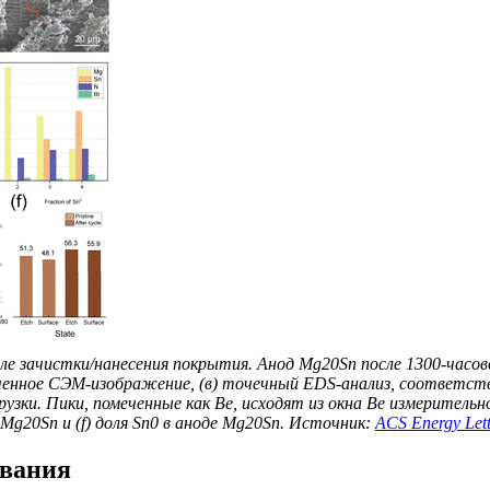
ле зачистки/нанесения покрытия. Анод Mg20Sn после 1300-часов
енное СЭМ-изображение, (в) точечный EDS-анализ, соответств
узки. Пики, помеченные как Be, исходят из окна Be измеритель
 Mg20Sn и (f) доля Sn0 в аноде Mg20Sn. Источник:
ACS Energy Lett
ования