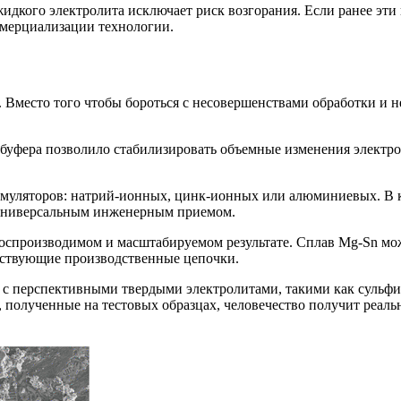
жидкого электролита исключает риск возгорания. Если ранее эт
оммерциализации технологии.
 Вместо того чтобы бороться с несовершенствами обработки и 
 буфера позволило стабилизировать объемные изменения электр
кумуляторов: натрий-ионных, цинк-ионных или алюминиевых. В 
ь универсальным инженерным приемом.
о воспроизводимом и масштабируемом результате. Сплав Mg-Sn м
ществующие производственные цепочки.
 с перспективными твердыми электролитами, такими как сульф
ы, полученные на тестовых образцах, человечество получит реа