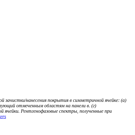
ой зачистки/нанесения покрытия в симметричной ячейке: (а)
ующий отмеченным областям на панели в. (г)
ной ячейки. Рентгенофазовые спектры, полученные при
ers