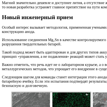
Магний значительно дешевле и доступнее лития, а отсутствие 
то новая разработка устраняет главное препятствие на пути к
Новый инженерный прием
Особый интерес вызывает методология, примененная учеными.
конструкцию анода.
Использование соединения Mg₂Sn в качестве контролируемого
разрушения твердотельных батарей.
Такой подход может быть адаптирован и для других типов ак
принцип «управления, а не подавления» реакций может стат
Важно отметить, что речь идет не о лабораторном курьезе, а 
металлургических методов, что упрощает его внедрение в су
Следующим шагом для команды станет интеграция этого анода
батарейную ячейку. Если эти испытания подтвердят результат
безопасную и долговечную.