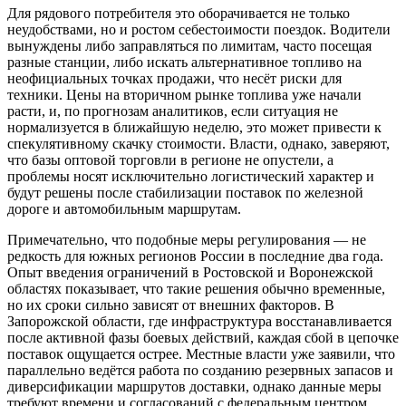
Для рядового потребителя это оборачивается не только
неудобствами, но и ростом себестоимости поездок. Водители
вынуждены либо заправляться по лимитам, часто посещая
разные станции, либо искать альтернативное топливо на
неофициальных точках продажи, что несёт риски для
техники. Цены на вторичном рынке топлива уже начали
расти, и, по прогнозам аналитиков, если ситуация не
нормализуется в ближайшую неделю, это может привести к
спекулятивному скачку стоимости. Власти, однако, заверяют,
что базы оптовой торговли в регионе не опустели, а
проблемы носят исключительно логистический характер и
будут решены после стабилизации поставок по железной
дороге и автомобильным маршрутам.
Примечательно, что подобные меры регулирования — не
редкость для южных регионов России в последние два года.
Опыт введения ограничений в Ростовской и Воронежской
областях показывает, что такие решения обычно временные,
но их сроки сильно зависят от внешних факторов. В
Запорожской области, где инфраструктура восстанавливается
после активной фазы боевых действий, каждая сбой в цепочке
поставок ощущается острее. Местные власти уже заявили, что
параллельно ведётся работа по созданию резервных запасов и
диверсификации маршрутов доставки, однако данные меры
требуют времени и согласований с федеральным центром.