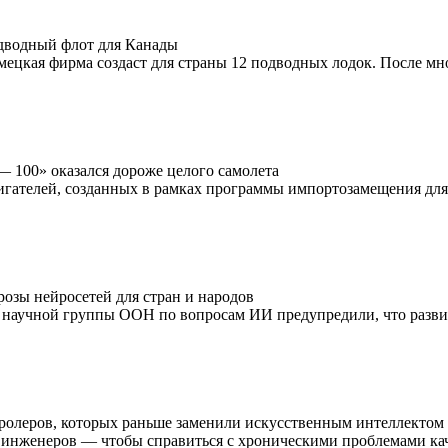
одводный флот для Канады
ецкая фирма создаст для страны 12 подводных лодок. После мн
— 100» оказался дороже целого самолета
гателей, созданных в рамках программы импортозамещения для 
розы нейросетей для стран и народов
й научной группы ООН по вопросам ИИ предупредили, что разви
тролеров, которых раньше заменили искусственным интеллектом
инженеров — чтобы справиться с хроническими проблемами каче