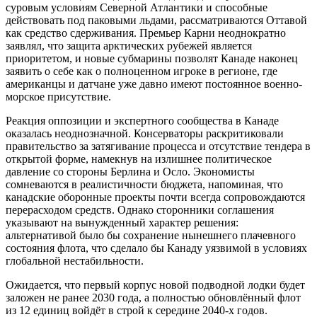
суровым условиям Северной Атлантики и способные
действовать под паковыми льдами, рассматриваются Оттавой
как средство сдерживания. Премьер Карни неоднократно
заявлял, что защита арктических рубежей является
приоритетом, и новые субмарины позволят Канаде наконец
заявить о себе как о полноценном игроке в регионе, где
американцы и датчане уже давно имеют постоянное военно-
морское присутствие.
Реакция оппозиции и экспертного сообщества в Канаде
оказалась неоднозначной. Консерваторы раскритиковали
правительство за затягивание процесса и отсутствие тендера в
открытой форме, намекнув на излишнее политическое
давление со стороны Берлина и Осло. Экономисты
сомневаются в реалистичности бюджета, напоминая, что
канадские оборонные проекты почти всегда сопровождаются
перерасходом средств. Однако сторонники соглашения
указывают на вынужденный характер решения:
альтернативой было бы сохранение нынешнего плачевного
состояния флота, что сделало бы Канаду уязвимой в условиях
глобальной нестабильности.
Ожидается, что первый корпус новой подводной лодки будет
заложен не ранее 2030 года, а полностью обновлённый флот
из 12 единиц войдёт в строй к середине 2040-х годов.