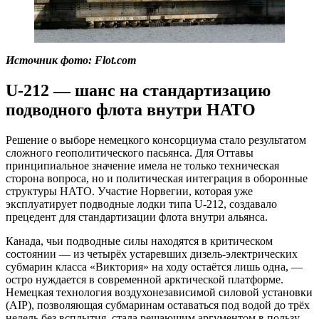
Источник фото: Flot.com
U-212 — шанс на стандартизацию
подводного флота внутри НАТО
Решение о выборе немецкого консорциума стало результатом
сложного геополитического пасьянса. Для Оттавы
принципиальное значение имела не только техническая
сторона вопроса, но и политическая интеграция в оборонные
структуры НАТО. Участие Норвегии, которая уже
эксплуатирует подводные лодки типа U-212, создавало
прецедент для стандартизации флота внутри альянса.
Канада, чьи подводные силы находятся в критическом
состоянии — из четырёх устаревших дизель-электрических
субмарин класса «Виктория» на ходу остаётся лишь одна, —
остро нуждается в современной арктической платформе.
Немецкая технология воздухонезависимой силовой установки
(AIP), позволяющая субмаринам оставаться под водой до трёх
недель без всплытия, стала решающим аргументом в пользу