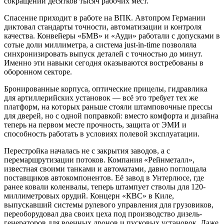
сокращении десятков тысяч рабочих мест.
Спасение приходит в работе на ВПК. Автопром Германии
диктовал стандарты точности, автоматизации и контроля
качества. Конвейеры «БМВ» и «Ауди» работали с допусками в
сотые доли миллиметра, а система just-in-time позволяла
синхронизировать выпуск деталей с точностью до минут.
Именно эти навыки сегодня оказываются востребованы в
оборонном секторе.
Бронированные корпуса, оптические прицелы, гидравлика
для артиллерийских установок — всё это требует тех же
платформ, на которых раньше стояли штамповочные прессы
для дверей, но с одной поправкой: вместо комфорта и дизайна
теперь на первом месте прочность, защита от ЭМИ и
способность работать в условиях полевой эксплуатации.
Перестройка началась не с закрытия заводов, а с
перемаршрутизации потоков. Компания «Рейнметалл»,
известная своими танками и автоматами, давно поглощала
поставщиков автокомпонентов. Её завод в Унтерлюсе, где
ранее ковали коленвалы, теперь штампует стволы для 120-
миллиметровых орудий. Концерн «КВС» в Киле,
выпускавший системы рулевого управления для грузовиков,
переоборудовал два своих цеха под производство дизель-
генераторов для военных дронов и пусковых установок. Даже