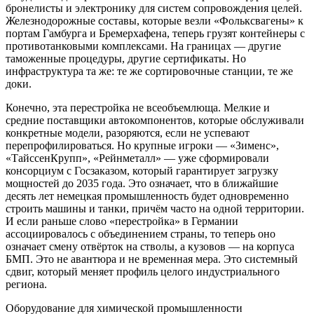
бронелисты и электронику для систем сопровождения целей.
Железнодорожные составы, которые везли «Фольксвагены» к
портам Гамбурга и Бремерхафена, теперь грузят контейнеры с
противотанковыми комплексами. На границах — другие
таможенные процедуры, другие сертификаты. Но
инфраструктура та же: те же сортировочные станции, те же
доки.
Конечно, эта перестройка не всеобъемлюща. Мелкие и
средние поставщики автокомпонентов, которые обслуживали
конкретные модели, разоряются, если не успевают
перепрофилироваться. Но крупные игроки — «Зименс»,
«ТайссенКрупп», «Рейнметалл» — уже сформировали
консорциум с Госзаказом, который гарантирует загрузку
мощностей до 2035 года. Это означает, что в ближайшие
десять лет немецкая промышленность будет одновременно
строить машины и танки, причём часто на одной территории.
И если раньше слово «перестройка» в Германии
ассоциировалось с объединением страны, то теперь оно
означает смену отвёрток на стволы, а кузовов — на корпуса
БМП. Это не авантюра и не временная мера. Это системный
сдвиг, который меняет профиль целого индустриального
региона.
Оборудование для химической промышленности