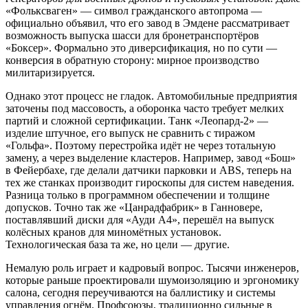
«Фольксваген» — символ гражданского автопрома —
официально объявил, что его завод в Эмдене рассматривает
возможность выпуска шасси для бронетранспортёров
«Боксер». Формально это диверсификация, но по сути —
конверсия в обратную сторону: мирное производство
милитаризируется.
Однако этот процесс не гладок. Автомобильные предприятия
заточены под массовость, а оборонка часто требует мелких
партий и сложной сертификации. Танк «Леопард-2» —
изделие штучное, его выпуск не сравнить с тиражом
«Гольфа». Поэтому перестройка идёт не через тотальную
замену, а через выделение кластеров. Например, завод «Бош»
в Фейербахе, где делали датчики парковки и ABS, теперь на
тех же станках производит гироскопы для систем наведения.
Разница только в программном обеспечении и толщине
допусков. Точно так же «Цанрадфабрик» в Ганновере,
поставлявший диски для «Ауди А4», перешёл на выпуск
колёсных кранов для миномётных установок.
Технологическая база та же, но цели — другие.
Немалую роль играет и кадровый вопрос. Тысячи инженеров,
которые раньше проектировали шумоизоляцию и эргономику
салона, сегодня переучиваются на баллистику и системы
управления огнём. Профсоюзы, традиционно сильные в