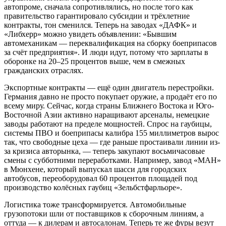
автопроме, сначала сопротивлялись, но после того как
правительство гарантировало субсидии и трёхлетние
контракты, тон сменился. Теперь на заводах «ДАФК» и
«Либхерр» можно увидеть объявлении: «Бывшим
автомеханикам — переквалификация на сборку боеприпасов
за счёт предприятия». И люди идут, потому что зарплаты в
оборонке на 20–25 процентов выше, чем в смежных
гражданских отраслях.
Экспортные контракты — ещё один двигатель перестройки.
Германия давно не просто покупает оружие, а продаёт его по
всему миру. Сейчас, когда страны Ближнего Востока и Юго-
Восточной Азии активно наращивают арсеналы, немецкие
заводы работают на пределе мощностей. Спрос на гаубицы,
системы ПВО и боеприпасы калибра 155 миллиметров вырос
так, что свободные цеха — где раньше простаивали линии из-
за кризиса авторынка, — теперь закупают восьмичасовые
смены с субботними переработками. Например, завод «МАН»
в Мюнхене, который выпускал шасси для городских
автобусов, переоборудовал 60 процентов площадей под
производство колёсных гаубиц «Зельбстфарльоре».
Логистика тоже трансформируется. Автомобильные
грузопотоки шли от поставщиков к сборочным линиям, а
оттуда — к дилерам и автосалонам. Теперь те же фуры везут