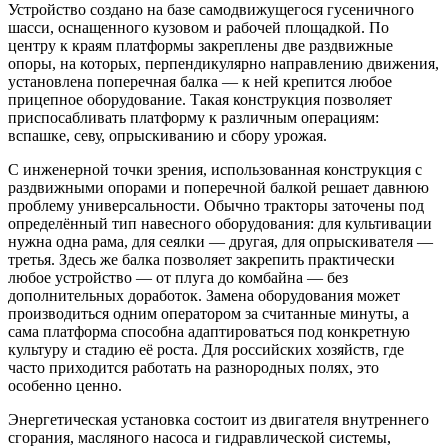
Устройство создано на базе самодвижущегося гусеничного
шасси, оснащенного кузовом и рабочей площадкой. По
центру к краям платформы закреплены две раздвижные
опоры, на которых, перпендикулярно направлению движения,
установлена поперечная балка — к ней крепится любое
прицепное оборудование. Такая конструкция позволяет
приспосабливать платформу к различным операциям:
вспашке, севу, опрыскиванию и сбору урожая.
С инженерной точки зрения, использованная конструкция с
раздвижными опорами и поперечной балкой решает давнюю
проблему универсальности. Обычно тракторы заточены под
определённый тип навесного оборудования: для культивации
нужна одна рама, для сеялки — другая, для опрыскивателя —
третья. Здесь же балка позволяет закрепить практически
любое устройство — от плуга до комбайна — без
дополнительных доработок. Замена оборудования может
производиться одним оператором за считанные минуты, а
сама платформа способна адаптироваться под конкретную
культуру и стадию её роста. Для российских хозяйств, где
часто приходится работать на разнородных полях, это
особенно ценно.
Энергетическая установка состоит из двигателя внутреннего
сгорания, масляного насоса и гидравлической системы,