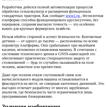
Разработчик добился полной автоматизации процессов
обработки сельхозкультур и расширения функционала
стандартных тракторов. Как сообщает
www1.ru
, беспилотная
платформа способна функционировать круглосуточно, без
перерывов, сохраняя высокую точность — это особенно
важно для крупных фермерских хозяйств.
Нельзя обойти стороной и аспект безопасности. Контактные
датчики — от одного до тысячи — расположены по всему
периметру платформы. Они срабатывают при малейшем
касании, мгновенно останавливая машину. В сочетании с
системами технического зрения и GNSS-навигацией это
обеспечивает практически стопроцентную защиту от
столкновений — будь то случайно оказавшийся на поле
человек, животное или препятствие.
Даже при полном отказе спутниковой связи или
вычислительного модуля машина останавливается и
фиксируется на месте, не совершая хаотичных движений. Это
выгодно отличает разработку от многих зарубежных
аналогов, где безопасность часто ограничивается лишь
программными блокировками.
Значение изобретения