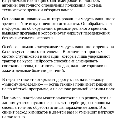
(спутниковая навигация с сантиметровой точностью),
антенны для точного определения положения, система
технического зрения и обзорная камера.
Основная инновация — интегрированный модуль машинного
зрения на базе искусственного интеллекта. Он обрабатывает
информацию об окружении в режиме реального времени,
выявляет преграды и корректирует маршрут передвижения
без вмешательства человека.
Особого внимания заслуживает модуль машинного зрения на
базе искусственного интеллекта. В отличие от простых
систем спутниковой навигации, которые лишь удерживают
трактор на курсе, нейросеть способна анализировать
состояние почвы, плотность всходов, наличие сорняков и
даже отдельные болезни растений.
В перспективе это открывает дорогу к так называемому
«умному земледелию» — когда техника принимает решения
не по жёсткой программе, а на основе реальной картины поля.
Например, платформа может самостоятельно решить, что на
данном участке нужно не распылять гербициды сплошным
слоем, а точечно обработать лишь поражённые зоны. Это
снизит расход химикатов в два-три раза и уменьшит нагрузку
на экологию.