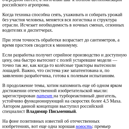
российского агропрома.
Когда техника способна сеять, ухаживать и собирать урожай
без участия человека, меняется вся логистика и структура
отрасли. Исчезает необходимость в ночных сменах, сезонных
водителях и диспетчерах.
При этом точность обработки возрастает до сантиметров, а
время простоев сводится к минимуму.
Если разработка получит серийное производство и доступную
цену, она быстро вытеснит с полей устаревшие модели —
точно так же, как когда-то колёсные тракторы вытеснили
лошадей. Важно, что система уже запатентована и, по
заявлению разработчика, готова к полевым испытаниям.
В продолжение темы, хотим напомнить еще об одном ярком
достижении отечественной изобретательской мысли:
зарегистрирован
патент
на турбореактивный двигатель,
устойчиво функционирующий на скоростях более 4,5 Маха.
Автором данной концепции выступил российский
специалист
Владимир Письменный
.
На фоне позитивных известий об отечественных
изобретениях, вот еще одна хорошая
новость
: премьер