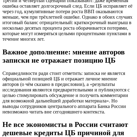
Третий и четвёртый сценарии показывают: даже временная
ошибка оставляет долгосрочный след. Если ЦБ исправляет её
через год, кумулятивные потери роста ВВП оказываются
меньше, чем при трёхлетней ошибке. Однако в обоих случаях
итоговый баланс отрицательный: краткосрочный выигрыш в
несколько десятых процента роста оборачивается потерями,
которые могут измеряться целыми процентными пунктами в
течение многих лет.
Важное дополнение: мнение авторов
записки не отражает позицию ЦБ
Справедливости ради стоит отметить: записка не является
официальной позицией ЦБ и отражает личное мнение
авторов (о чём сказано в предисловии), а «результаты
исследования являются предварительными и публикуются с
целью стимулировать обсуждение и получить комментарии
для возможной дальнейшей доработки материала». Но
выводы сотрудников центрального аппарата Банка России
невозможно читать вне сегодняшнего контекста.
Не все экономисты в России считают
дешевые кредиты ЦБ причиной для