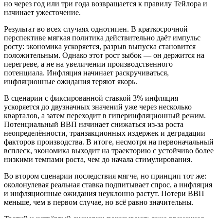
но через год или три года возвращается к правилу Тейлора и
начинает ужесточение.
Результат во всех случаях однотипен. В краткосрочной
перспективе мягкая политика действительно даёт импульс
росту: экономика ускоряется, разрыв выпуска становится
положительным. Однако этот рост зыбок — он держится на
перегреве, а не на увеличении производственного
потенциала. Инфляция начинает раскручиваться,
инфляционные ожидания теряют якорь.
В сценарии с фиксированной ставкой 3% инфляция
ускоряется до двузначных значений уже через несколько
кварталов, а затем переходит в гиперинфляционный режим.
Потенциальный ВВП начинает снижаться из-за роста
неопределённости, транзакционных издержек и деградации
факторов производства. В итоге, несмотря на первоначальный
всплеск, экономика выходит на траекторию с устойчиво более
низкими темпами роста, чем до начала стимулирования.
Во втором сценарии последствия мягче, но принцип тот же:
околонулевая реальная ставка подпитывает спрос, а инфляция
и инфляционные ожидания неуклонно растут. Потери ВВП
меньше, чем в первом случае, но всё равно значительны.