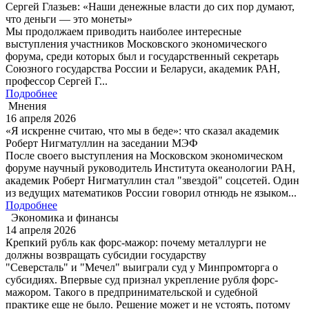
Сергей Глазьев: «Наши денежные власти до сих пор думают,
что деньги — это монеты»
Мы продолжаем приводить наиболее интересные
выступления участников Московского экономического
форума, среди которых был и государственный секретарь
Союзного государства России и Беларуси, академик РАН,
профессор Сергей Г...
Подробнее
Мнения
16 апреля 2026
«Я искренне считаю, что мы в беде»: что сказал академик
Роберт Нигматуллин на заседании МЭФ
После своего выступления на Московском экономическом
форуме научный руководитель Института океанологии РАН,
академик Роберт Нигматуллин стал "звездой" соцсетей. Один
из ведущих математиков России говорил отнюдь не языком...
Подробнее
Экономика и финансы
14 апреля 2026
Крепкий рубль как форс-мажор: почему металлурги не
должны возвращать субсидии государству
"Северсталь" и "Мечел" выиграли суд у Минпромторга о
субсидиях. Впервые суд признал укрепление рубля форс-
мажором. Такого в предпринимательской и судебной
практике еще не было. Решение может и не устоять, потому