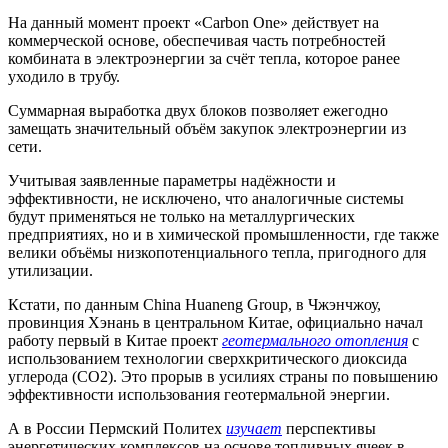
На данный момент проект «Carbon One» действует на
коммерческой основе, обеспечивая часть потребностей
комбината в электроэнергии за счёт тепла, которое ранее
уходило в трубу.
Суммарная выработка двух блоков позволяет ежегодно
замещать значительный объём закупок электроэнергии из
сети.
Учитывая заявленные параметры надёжности и
эффективности, не исключено, что аналогичные системы
будут применяться не только на металлургических
предприятиях, но и в химической промышленности, где также
велики объёмы низкопотенциального тепла, пригодного для
утилизации.
Кстати, по данным China Huaneng Group, в Чжэнчжоу,
провинция Хэнань в центральном Китае, официально начал
работу первый в Китае проект
геотермального отопления
с
использованием технологии сверхкритического диоксида
углерода (CO2). Это прорыв в усилиях страны по повышению
эффективности использования геотермальной энергии.
А в России Пермский Политех
изучает
перспективы
энергетических комплексов на основе топливных ячеек в