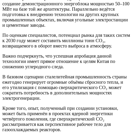
создание демонстрационного энергоблока мощностью 50–100
МВт на базе той же архитектуры. Параллельно ведётся
подготовка к внедрению технологии на других крупных
промышленных объектах, включая угольные электростанции
и цементные заводы.
По оценкам специалистов, потенциал рынка для таких систем
к 2030 году может составить миллионы тонн CO₂,
возвращаемого в оборот вместо выброса в атмосферу.
Важно подчеркнуть, что успешная апробация данной
технологии имеет прямое отношение к целям Китая по
снижению углеродного следа.
В базовом сценарии сталелитейная промышленность страны
ежегодно генерирует огромные объёмы сбросного тепла, и
его утилизация с помощью сверхкритического CO₂ может
сократить потребность в дополнительных мощностях
электрогенерации.
Кроме того, опыт, полученный при создании установки,
может быть применён в проектах ядерной энергетики
четвёртого поколения, где сверхкритический CO₂
рассматривается как перспективное рабочее тело для
газоохлаждаемых реакторов.