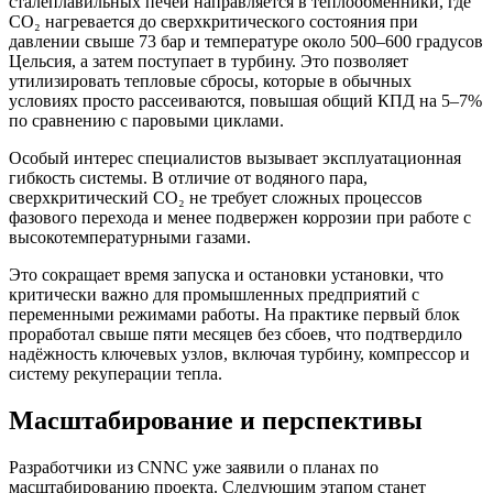
сталеплавильных печей направляется в теплообменники, где
CO₂ нагревается до сверхкритического состояния при
давлении свыше 73 бар и температуре около 500–600 градусов
Цельсия, а затем поступает в турбину. Это позволяет
утилизировать тепловые сбросы, которые в обычных
условиях просто рассеиваются, повышая общий КПД на 5–7%
по сравнению с паровыми циклами.
Особый интерес специалистов вызывает эксплуатационная
гибкость системы. В отличие от водяного пара,
сверхкритический CO₂ не требует сложных процессов
фазового перехода и менее подвержен коррозии при работе с
высокотемпературными газами.
Это сокращает время запуска и остановки установки, что
критически важно для промышленных предприятий с
переменными режимами работы. На практике первый блок
проработал свыше пяти месяцев без сбоев, что подтвердило
надёжность ключевых узлов, включая турбину, компрессор и
систему рекуперации тепла.
Масштабирование и перспективы
Разработчики из CNNC уже заявили о планах по
масштабированию проекта. Следующим этапом станет