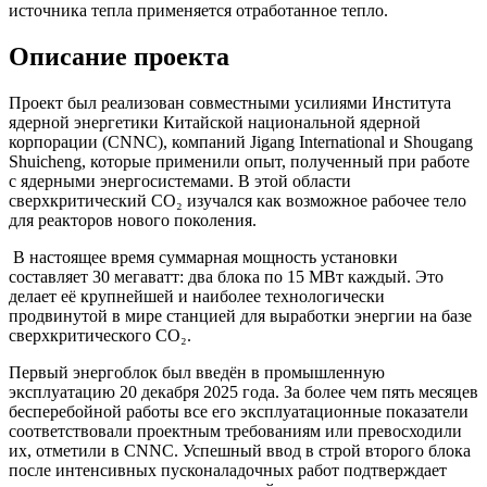
источника тепла применяется отработанное тепло.
Описание проекта
Проект был реализован совместными усилиями Института
ядерной энергетики Китайской национальной ядерной
корпорации (CNNC), компаний Jigang International и Shougang
Shuicheng, которые применили опыт, полученный при работе
с ядерными энергосистемами. В этой области
сверхкритический CO₂ изучался как возможное рабочее тело
для реакторов нового поколения.
В настоящее время суммарная мощность установки
составляет 30 мегаватт: два блока по 15 МВт каждый. Это
делает её крупнейшей и наиболее технологически
продвинутой в мире станцией для выработки энергии на базе
сверхкритического CO₂.
Первый энергоблок был введён в промышленную
эксплуатацию 20 декабря 2025 года. За более чем пять месяцев
бесперебойной работы все его эксплуатационные показатели
соответствовали проектным требованиям или превосходили
их, отметили в CNNC. Успешный ввод в строй второго блока
после интенсивных пусконаладочных работ подтверждает