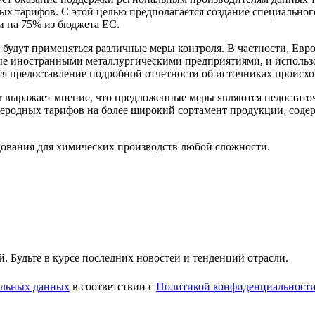
ных тарифов. С этой целью предполагается создание специально
и на 75% из бюджета ЕС.
удут применяться различные меры контроля. В частности, Европ
ые иностранными металлургическими предприятиями, и использов
я предоставление подробной отчетности об источниках происхо
fer выражает мнение, что предложенные меры являются недостат
еродных тарифов на более широкий сортамент продукции, соде
ования для химических производств любой сложности.
 Будьте в курсе последних новостей и тенденций отрасли.
нальных данных
в соответствии с
Политикой конфиденциальност