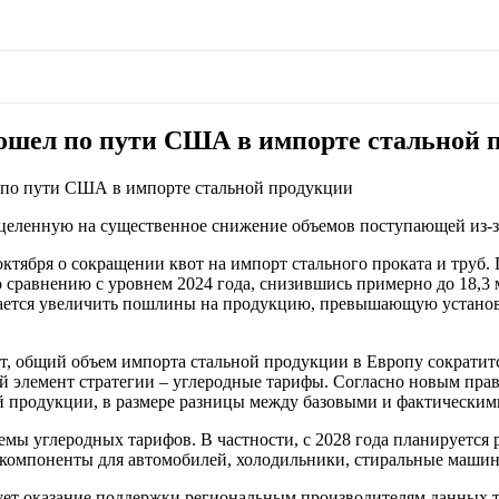
пошел по пути США в импорте стальной 
л по пути США в импорте стальной продукции
ацеленную на существенное снижение объемов поступающей из-з
ктября о сокращении квот на импорт стального проката и труб.
о сравнению с уровнем 2024 года, снизившись примерно до 18,3 
агается увеличить пошлины на продукцию, превышающую установ
т, общий объем импорта стальной продукции в Европу сократитс
орой элемент стратегии – углеродные тарифы. Согласно новым пр
ой продукции, в размере разницы между базовыми и фактическим
ы углеродных тарифов. В частности, с 2028 года планируется р
, компоненты для автомобилей, холодильники, стиральные маши
ет оказание поддержки региональным производителям данных то