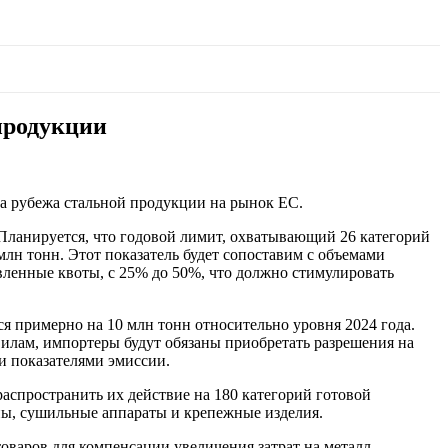
продукции
а рубежа стальной продукции на рынок ЕС.
 Планируется, что годовой лимит, охватывающий 26 категорий
млн тонн. Этот показатель будет сопоставим с объемами
ленные квоты, с 25% до 50%, что должно стимулировать
я примерно на 10 млн тонн относительно уровня 2024 года.
авилам, импортеры будут обязаны приобретать разрешения на
и показателями эмиссии.
аспространить их действие на 180 категорий готовой
ны, сушильные аппараты и крепежные изделия.
варов для компенсации увеличения затрат на металл,