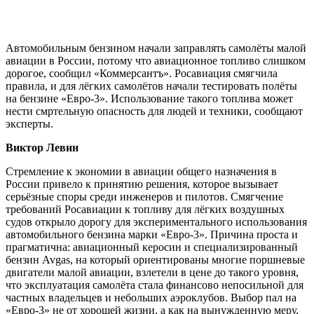
Автомобильным бензином начали заправлять самолёты малой
авиации в России, потому что авиационное топливо слишком
дорогое, сообщил «Коммерсантъ». Росавиация смягчила
правила, и для лёгких самолётов начали тестировать полёты
на бензине «Евро-3». Использование такого топлива может
нести смртельную опасность для людей и техники, сообщают
эксперты.
Виктор Левин
Стремление к экономии в авиации общего назначения в
России привело к принятию решения, которое вызывает
серьёзные споры среди инженеров и пилотов. Смягчение
требований Росавиации к топливу для лёгких воздушных
судов открыло дорогу для экспериментального использования
автомобильного бензина марки «Евро-3». Причина проста и
прагматична: авиационный керосин и специализированный
бензин Avgas, на который ориентированы многие поршневые
двигатели малой авиации, взлетели в цене до такого уровня,
что эксплуатация самолёта стала финансово непосильной для
частных владельцев и небольших аэроклубов. Выбор пал на
«Евро-3» не от хорошей жизни, а как на вынужденную меру,