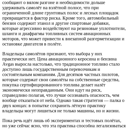
сообщают о вялом разгоне и необходимости дольше
удерживать самолёт на взлётной полосе, что при
ограниченной длине грунтовых полос и лесных площадок
превращается в фактор риска. Кроме того, автомобильный
бензин содержит этанол и другие спиртовые добавки,
которые агрессивно воздействуют на резиновые уплотнители,
шланги и диафрагмы топливных систем авиационных
моторов, что может привести к внезапной разгерметизации и
остановке двигателя в полёте.
Владельцы самолётов признают, что выбора у них
практически нет. Цена авиационного керосина и бензина
Avgas выросла настолько, что традиционное топливо стало
доступно лишь государственным перевозчикам и
состоятельным компаниям. Для десятков частных пилотов,
которые содержат свои самолёты на собственные средства,
покупка сертифицированного топлива делает налёт
экономически неоправданным. Они идут на риск,
справедливо полагая, что лучше осознавать опасность, чем
вообще отказаться от неба. Однако такая стратегия — палка о
двух концах: в попытке сохранить лётную практику
владельцы могут лишиться не только машины, но и жизни.
Пока речь идёт лишь об экспериментах и тестовых полётах,
но уже сейчас ясно, что эта практика способна легализоваться