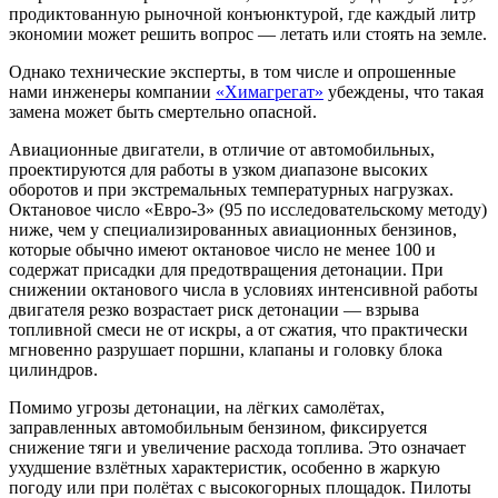
продиктованную рыночной конъюнктурой, где каждый литр
экономии может решить вопрос — летать или стоять на земле.
Однако технические эксперты, в том числе и опрошенные
нами инженеры компании
«Химагрегат»
убеждены, что такая
замена может быть смертельно опасной.
Авиационные двигатели, в отличие от автомобильных,
проектируются для работы в узком диапазоне высоких
оборотов и при экстремальных температурных нагрузках.
Октановое число «Евро-3» (95 по исследовательскому методу)
ниже, чем у специализированных авиационных бензинов,
которые обычно имеют октановое число не менее 100 и
содержат присадки для предотвращения детонации. При
снижении октанового числа в условиях интенсивной работы
двигателя резко возрастает риск детонации — взрыва
топливной смеси не от искры, а от сжатия, что практически
мгновенно разрушает поршни, клапаны и головку блока
цилиндров.
Помимо угрозы детонации, на лёгких самолётах,
заправленных автомобильным бензином, фиксируется
снижение тяги и увеличение расхода топлива. Это означает
ухудшение взлётных характеристик, особенно в жаркую
погоду или при полётах с высокогорных площадок. Пилоты