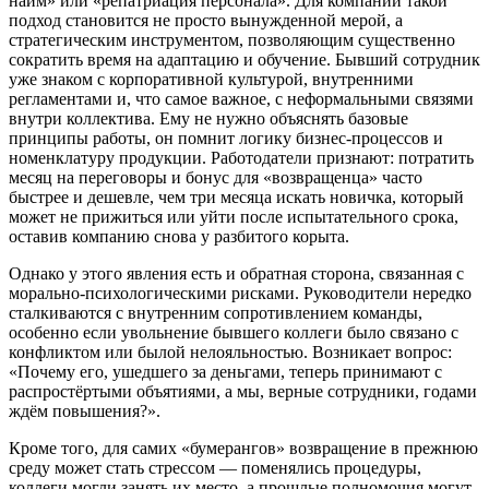
найм» или «репатриация персонала». Для компаний такой
подход становится не просто вынужденной мерой, а
стратегическим инструментом, позволяющим существенно
сократить время на адаптацию и обучение. Бывший сотрудник
уже знаком с корпоративной культурой, внутренними
регламентами и, что самое важное, с неформальными связями
внутри коллектива. Ему не нужно объяснять базовые
принципы работы, он помнит логику бизнес-процессов и
номенклатуру продукции. Работодатели признают: потратить
месяц на переговоры и бонус для «возвращенца» часто
быстрее и дешевле, чем три месяца искать новичка, который
может не прижиться или уйти после испытательного срока,
оставив компанию снова у разбитого корыта.
Однако у этого явления есть и обратная сторона, связанная с
морально-психологическими рисками. Руководители нередко
сталкиваются с внутренним сопротивлением команды,
особенно если увольнение бывшего коллеги было связано с
конфликтом или былой нелояльностью. Возникает вопрос:
«Почему его, ушедшего за деньгами, теперь принимают с
распростёртыми объятиями, а мы, верные сотрудники, годами
ждём повышения?».
Кроме того, для самих «бумерангов» возвращение в прежнюю
среду может стать стрессом — поменялись процедуры,
коллеги могли занять их место, а прошлые полномочия могут