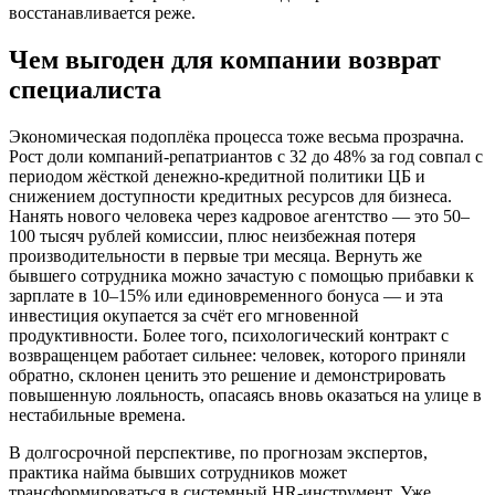
восстанавливается реже.
Чем выгоден для компании возврат
специалиста
Экономическая подоплёка процесса тоже весьма прозрачна.
Рост доли компаний-репатриантов с 32 до 48% за год совпал с
периодом жёсткой денежно-кредитной политики ЦБ и
снижением доступности кредитных ресурсов для бизнеса.
Нанять нового человека через кадровое агентство — это 50–
100 тысяч рублей комиссии, плюс неизбежная потеря
производительности в первые три месяца. Вернуть же
бывшего сотрудника можно зачастую с помощью прибавки к
зарплате в 10–15% или единовременного бонуса — и эта
инвестиция окупается за счёт его мгновенной
продуктивности. Более того, психологический контракт с
возвращенцем работает сильнее: человек, которого приняли
обратно, склонен ценить это решение и демонстрировать
повышенную лояльность, опасаясь вновь оказаться на улице в
нестабильные времена.
В долгосрочной перспективе, по прогнозам экспертов,
практика найма бывших сотрудников может
трансформироваться в системный HR-инструмент. Уже