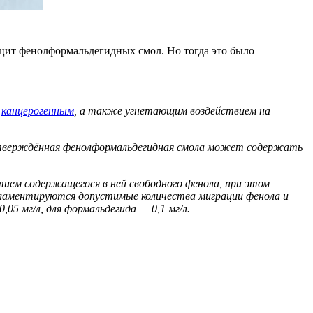
цит фенолформальдегидных смол. Но тогда это было
т
канцерогенным
, а также угнетающим воздействием на
еотверждённая фенолформальдегидная смола может содержать
ием содержащегося в ней свободного фенола, при этом
гламентируются допустимые количества миграции фенола и
05 мг/л, для формальдегида — 0,1 мг/л.