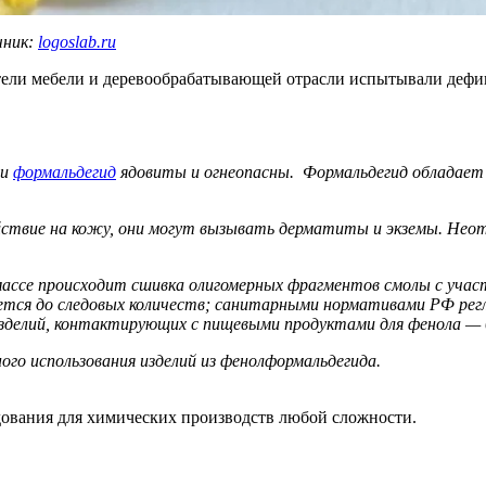
чник:
logoslab.ru
ители мебели и деревообрабатывающей отрасли испытывали дефи
 и
формальдегид
ядовиты и огнеопасны. Формальдегид обладае
ействие на кожу, они могут вызывать дерматиты и экземы. Н
ассе происходит сшивка олигомерных фрагментов смолы с участ
ается до следовых количеств; санитарными нормативами РФ ре
изделий, контактирующих с пищевыми продуктами для фенола — 0,
го использования изделий из фенолформальдегида.
ования для химических производств любой сложности.