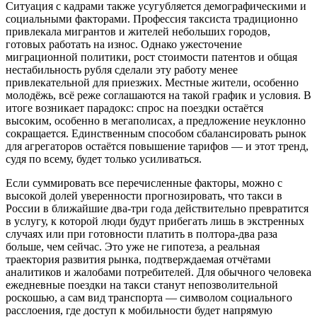
Ситуация с кадрами также усугубляется демографическими и
социальными факторами. Профессия таксиста традиционно
привлекала мигрантов и жителей небольших городов,
готовых работать на износ. Однако ужесточение
миграционной политики, рост стоимости патентов и общая
нестабильность рубля сделали эту работу менее
привлекательной для приезжих. Местные жители, особенно
молодёжь, всё реже соглашаются на такой график и условия. В
итоге возникает парадокс: спрос на поездки остаётся
высоким, особенно в мегаполисах, а предложение неуклонно
сокращается. Единственным способом сбалансировать рынок
для агрегаторов остаётся повышение тарифов — и этот тренд,
судя по всему, будет только усиливаться.
Если суммировать все перечисленные факторы, можно с
высокой долей уверенности прогнозировать, что такси в
России в ближайшие два-три года действительно превратится
в услугу, к которой люди будут прибегать лишь в экстренных
случаях или при готовности платить в полтора-два раза
больше, чем сейчас. Это уже не гипотеза, а реальная
траектория развития рынка, подтверждаемая отчётами
аналитиков и жалобами потребителей. Для обычного человека
ежедневные поездки на такси станут непозволительной
роскошью, а сам вид транспорта — символом социального
расслоения, где доступ к мобильности будет напрямую