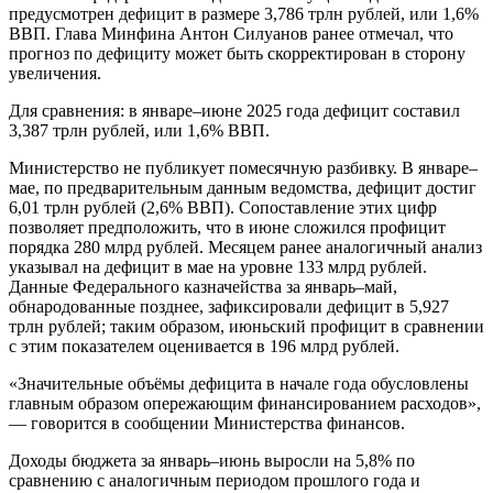
предусмотрен дефицит в размере 3,786 трлн рублей, или 1,6%
ВВП. Глава Минфина Антон Силуанов ранее отмечал, что
прогноз по дефициту может быть скорректирован в сторону
увеличения.
Для сравнения: в январе–июне 2025 года дефицит составил
3,387 трлн рублей, или 1,6% ВВП.
Министерство не публикует помесячную разбивку. В январе–
мае, по предварительным данным ведомства, дефицит достиг
6,01 трлн рублей (2,6% ВВП). Сопоставление этих цифр
позволяет предположить, что в июне сложился профицит
порядка 280 млрд рублей. Месяцем ранее аналогичный анализ
указывал на дефицит в мае на уровне 133 млрд рублей.
Данные Федерального казначейства за январь–май,
обнародованные позднее, зафиксировали дефицит в 5,927
трлн рублей; таким образом, июньский профицит в сравнении
с этим показателем оценивается в 196 млрд рублей.
«Значительные объёмы дефицита в начале года обусловлены
главным образом опережающим финансированием расходов»,
— говорится в сообщении Министерства финансов.
Доходы бюджета за январь–июнь выросли на 5,8% по
сравнению с аналогичным периодом прошлого года и