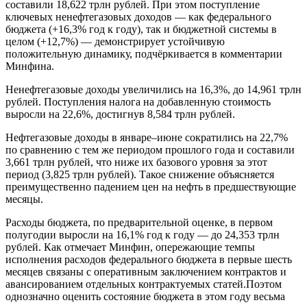
составили 18,622 трлн рублей. При этом поступление
ключевых ненефтегазовых доходов — как федерального
бюджета (+16,3% год к году), так и бюджетной системы в
целом (+12,7%) — демонстрирует устойчивую
положительную динамику, подчёркивается в комментарии
Минфина.
Ненефтегазовые доходы увеличились на 16,3%, до 14,961 трлн
рублей. Поступления налога на добавленную стоимость
выросли на 22,6%, достигнув 8,584 трлн рублей.
Нефтегазовые доходы в январе–июне сократились на 22,7%
по сравнению с тем же периодом прошлого года и составили
3,661 трлн рублей, что ниже их базового уровня за этот
период (3,825 трлн рублей). Такое снижение объясняется
преимущественно падением цен на нефть в предшествующие
месяцы.
Расходы бюджета, по предварительной оценке, в первом
полугодии выросли на 16,1% год к году — до 24,353 трлн
рублей. Как отмечает Минфин, опережающие темпы
исполнения расходов федерального бюджета в первые шесть
месяцев связаны с оперативным заключением контрактов и
авансированием отдельных контрактуемых статей.Поэтом
однозначно оценить состояние бюджета в этом году весьма