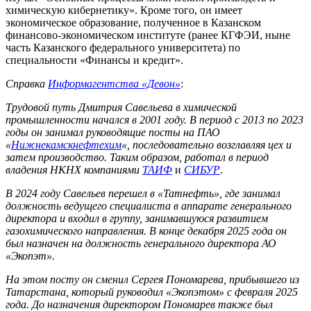
химическую кибернетику». Кроме того, он имеет
экономическое образование, полученное в Казанском
финансово-экономическом институте (ранее КГФЭИ, ныне
часть Казанского федерального университета) по
специальности «Финансы и кредит».
Справка
Информагентства «Девон»
:
Трудовой путь Дмитрия Савельева в химической
промышленности начался в 2001 году. В период с 2013 по 2023
годы он занимал руководящие посты на ПАО
«
Нижнекамскнефтехим
«, последовательно возглавляя цех и
затем производство. Таким образом, работал в период
владения НКНХ компаниями
ТАИФ
и
СИБУР
.
В 2024 году Савельев перешел в «Татнефть», где занимал
должность ведущего специалиста в аппарате генерального
директора и входил в группу, занимавшуюся развитием
газохимического направления. В конце декабря 2025 года он
был назначен на должность генерального директора АО
«Экопэт».
На этом посту он сменил Сергея Пономарева, прибывшего из
Татарстана, который руководил «Экопэтом» с февраля 2025
года. До назначения директором Пономарев также был