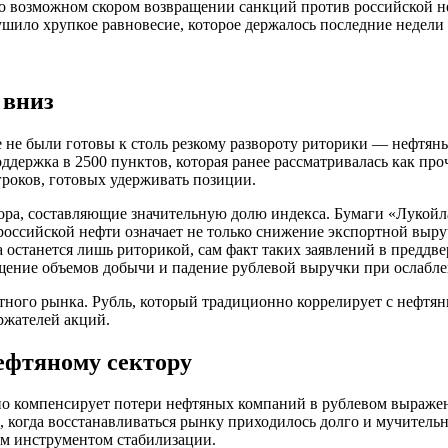
о возможном скором возвращении санкций против российской н
шило хрупкое равновесие, которое держалось последние недели
 вниз
 не были готовы к столь резкому развороту риторики — нефтяны
держка в 2500 пунктов, которая ранее рассматривалась как проч
гроков, готовых удерживать позиции.
ора, составляющие значительную долю индекса. Бумаги «Лукойла
оссийской нефти означает не только снижение экспортной выручк
а останется лишь риторикой, сам факт таких заявлений в предд
щение объемов добычи и падение рублевой выручки при ослабл
ного рынка. Рубль, который традиционно коррелирует с нефтян
ржателей акций.
нефтяному сектору
но компенсирует потери нефтяных компаний в рублевом выражени
когда восстанавливаться рынку приходилось долго и мучитель
ым инструментом стабилизации.