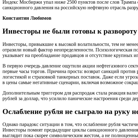
Индекс Мосбиржи упал ниже 2500 пунктов после слов Трампа 
санкционного давления на российскую нефтяную отрасль разру
Константин Любимов
Инвесторы не были готовы к развороту
Инвесторы, привыкшие к высокой волатильности, тем не менее
отразили новый фактор неопределенности. Психологическая под
указывает на преобладание продавцов и отсутствие крупных и
В первую очередь давление ощутили акции нефтегазового сект
первые часы торгов. Причина проста: возврат санкций против р
логистикой и страховкой танкерных поставок. Даже если угроз
в цены самые негативные сценарии, включая возможное сокра
Дополнительным триггером для распродаж стала реакция валют
рублей за доллар, что усилило панические настроения среди де
Ослабление рубля не сыграло на руку 
Однако парадокс ситуации в том, что ослабление рубля частич
Инвесторы помнят предыдущие циклы санкционного давления, 
выглядит пока скорее символическим жестом, а не полноценн