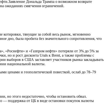
ефти.Заявление Дональда Трампа о возможном возврате
 на ожиданиях смягчения ограничений.
е котировки, тянущие за собой весь рынок, мгновенно
ное дно, была пробита без значительного сопротивления, что
», «Роснефти» и «Газпром нефти» потеряли от 3% до 5% за
и, но и рост дисконта Urals к Brent, а также проблемы с
верии выборов в США заставляет участников рынка закладывать
ении национальной валюты.
ыми ценами и геополитической повесткой, ослаб до 78–79
и, но этого недостаточно, чтобы остановить обвал.
но — поддержка от ЦБ в виде остановки покупок валюты