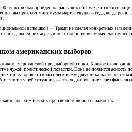
2500 пунктов был пройден на растущих объемах, что классифиц
енно там проходят минимумы марта текущего года, когда рынок
в.
моциональной вспышкой — Трамп не сделал конкретных заявлени
ствии дальнейших агрессивных новостей возможен частичный от
ником американских выборов
жником американской предвыборной гонки. Каждое слово кандид
итме чужой политической повестки. Пока не появится ясность п
стных инвесторов это классический «медвежий капкан»: пытаться
аботает в текущей ситуации, — это хеджирование через фьючерс
ования для химических производств любой сложности.