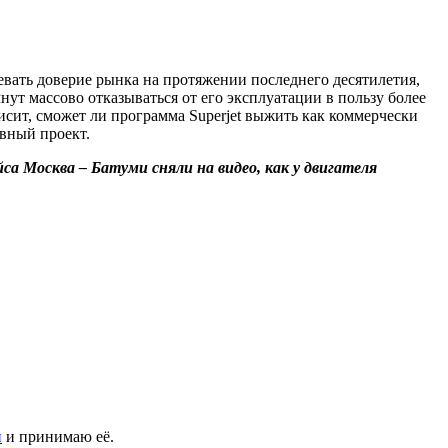
оевать доверие рынка на протяжении последнего десятилетия,
нут массово отказываться от его эксплуатации в пользу более
сит, сможет ли программа Superjet выжить как коммерчески
вный проект.
а Москва – Батуми сняли на видео, как у двигателя
и
и принимаю её.