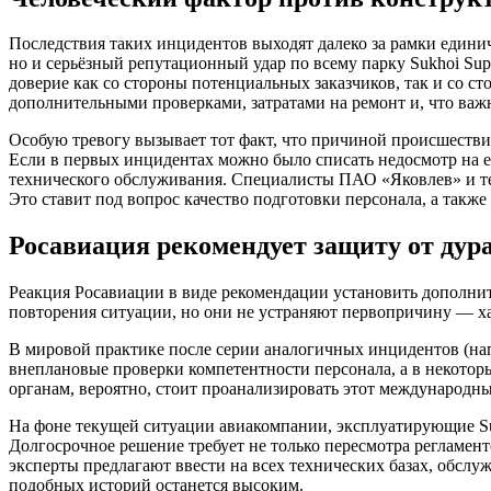
Последствия таких инцидентов выходят далеко за рамки единич
но и серьёзный репутационный удар по всему парку Sukhoi Sup
доверие как со стороны потенциальных заказчиков, так и со с
дополнительными проверками, затратами на ремонт и, что важ
Особую тревогу вызывает тот факт, что причиной происшествий
Если в первых инцидентах можно было списать недосмотр на 
технического обслуживания. Специалисты ПАО «Яковлев» и те
Это ставит под вопрос качество подготовки персонала, а такж
Росавиация рекомендует защиту от дур
Реакция Росавиации в виде рекомендации установить дополни
повторения ситуации, но они не устраняют первопричину — х
В мировой практике после серии аналогичных инцидентов (нап
внеплановые проверки компетентности персонала, а в некото
органам, вероятно, стоит проанализировать этот международн
На фоне текущей ситуации авиакомпании, эксплуатирующие Su
Долгосрочное решение требует не только пересмотра регламен
эксперты предлагают ввести на всех технических базах, обсл
подобных историй останется высоким.