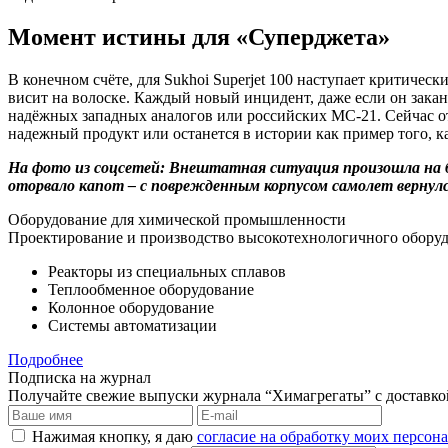
Момент истины для «Суперджета»
В конечном счёте, для Sukhoi Superjet 100 наступает критичес
висит на волоске. Каждый новый инцидент, даже если он закан
надёжных западных аналогов или российских МС-21. Сейчас от
надежный продукт или останется в истории как пример того,
На фото из соцсетей: Внештатная ситуация произошла на бор
оторвало капот – с поврежденным корпусом самолет вернулс
Оборудование для химической промышленности
Проектирование и производство высокотехнологичного оборуд
Реакторы из специальных сплавов
Теплообменное оборудование
Колонное оборудование
Системы автоматизации
Подробнее
Подписка на журнал
Получайте свежие выпуски журнала “Химагрегаты” с доставкой.
Нажимая кнопку, я даю
согласие на обработку моих персо