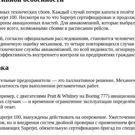
ных технических сбоев. Каждый случай потери капота в полёте 
erjet 100. Несмотря на то что Superjet сертифицирован и продо
тороны авиационных властей. Для авиакомпаний, которые выбрал
нее всего, возможными сбоями в расписании рейсов.
, согласно официальным расследованиям, становится человеческ
единичную ошибку механиков, то четыре повторяющихся случая
хнические службы авиакомпаний, по всей видимости, игнориру
е эффективность внутреннего контроля на предприятиях граждан
ака
тельные предохранители — это паллиативное решение. Механиче
алатность при выполнении регламентных работ.
ример, с двигателями Pratt & Whitney на Boeing 777) авиацион
рых случаях — и временное ограничение эксплуатации определ
ый опыт.
perjet 100, вынуждены действовать на опережение. Ужесточени
тов, но и внедрения систем двойной проверки с применением ф
уживающих Superjet, обязательную сертификацию бригад по спец