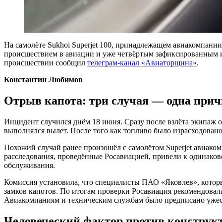
На самолёте Sukhoi Superjet 100, принадлежащем авиакомпании
происшествием в авиации и уже четвёртым зафиксированным ин
происшествии сообщил
телеграм-канал «Авиаторщина»
.
Константин Любимов
Отрыв капота: три случая — одна при
Инцидент случился днём 18 июня. Сразу после взлёта экипаж о
выполнялся вылет. После того как топливо было израсходовано
Похожий случай ранее произошёл с самолётом Superjet авиако
расследования, проведённые Росавиацией, привели к одинаков
обслуживания.
Комиссия установила, что специалисты ПАО «Яковлев», которы
замков капотов. По итогам проверки Росавиация рекомендовал
Авиакомпаниям и техническим службам было предписано ужес
Человеческий фактор против конструк