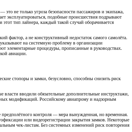
— это не только угроза безопасности пассажиров и экипажа,
лжает эксплуатироваться, подобные происшествия подрывают
и этот тип лайнера, каждый такой случай оборачивается
ий фактор, а не конструктивный недостаток самого самолёта.
 указывают на системную проблему в организации
ют элементарные процедуры, прописанные в руководствах.
ской авиации.
ские стопоры и замки, безусловно, способны снизить риск
ные власти вводили обязательные дополнительные инструктажи,
ённых модификаций. Российскому авиапрому и надзорным
е предполётного контроля — мера вынужденная, но временная.
отофиксации или видеорегистрации закрытия замков. Некоторые
иальным чек-листам. Без системных изменений риск повторения