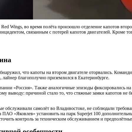
 Red Wings, во время полёта произошло отделение капотов второ
цидентом, связанным с потерей капотов двигателей. Кроме того
чина
бнаружил, что капоты на втором двигателе оторвались. Команди
, лайнер благополучно приземлился в Екатеринбурге.
мпании «Россия». Также аналогичные эпизоды фиксировались на 
ому выводу: причиной стало то, что стяжные замки капотов не 
е обслуживали самолёт во Владивостоке, не соблюдали требова
а ПАО «Яковлев» установить на парк Superjet 100 дополнительн
точить контроль за техническим обслуживанием и предполётны
тивной особенности