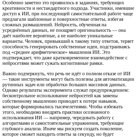
Особенно заметно это проявилось в заданиях, требующих
креативности и нестандартного подхода. Участники, имевшие
доступ к ИИ, при последующей самостоятельной работе чаще
предлагали шаблонные и поверхностные ответы, избегая
сложных размышлений. Нейросеть, обученная на
усреднённых данных, не поощряет оригинальность — она
даёт наиболее вероятные, а не наиболее уникальные
варианты. Человек, привыкший к такому типу ответов, теряет
способность генерировать собственные идеи, подстраиваясь
под «среднее арифметическое» мышления ИИ. Это
подтверждает, что даже кратковременное взаимодействие с
нейросетями может сужать когнитивные рамки.
Важно подчеркнуть, что речь не идёт о полном отказе от ИИ
— такие инструменты могут быть полезны для автоматизации
рутинных задач или обработки больших массивов данных.
Однако результаты эксперимента служат предупреждением:
бесконтрольное использование нейросетей как замены
собственному мышлению приводит к потере навыков,
которые формировались тысячелетиями. Чтобы избежать
этого, необходимо внедрять практики осознанного
использования ИИ — например, чередовать работу с
алгоритмами и самостоятельные упражнения, требующие
глубокого анализа. Иначе мы рискуем создать поколение,
которое сможет находить ответы за секунду, но будет