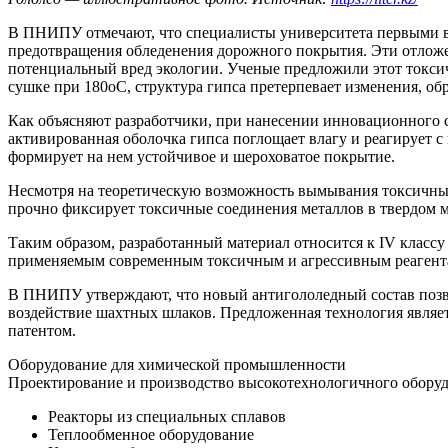
В ПНИПУ отмечают, что специалисты университета первыми в
предотвращения обледенения дорожного покрытия. Эти отложен
потенциальный вред экологии. Ученые предложили этот токси
сушке при 180оС, структура гипса претерпевает изменения, об
Как объясняют разработчики, при нанесении инновационного 
активированная оболочка гипса поглощает влагу и реагирует с 
формирует на нем устойчивое и шероховатое покрытие.
Несмотря на теоретическую возможность вымывания токсичных 
прочно фиксирует токсичные соединения металлов в твердом м
Таким образом, разработанный материал относится к IV классу
применяемым современным токсичным и агрессивным реагент
В ПНИПУ утверждают, что новый антигололедный состав позво
воздействие шахтных шлаков. Предложенная технология являе
патентом.
Оборудование для химической промышленности
Проектирование и производство высокотехнологичного оборуд
Реакторы из специальных сплавов
Теплообменное оборудование