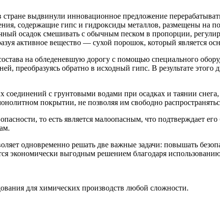
 стране выдвинули инновационное предложение перерабатывать 
ия, содержащие гипс и гидроксиды металлов, размещены на пол
чный осадок смешивать с обычным песком в пропорции, регулир
разуя активное вещество — сухой порошок, который является осн
состава на обледеневшую дорогу с помощью специального обору
ней, преобразуясь обратно в исходный гипс. В результате этого
соединений с грунтовыми водами при осадках и таянии снега, 
онолитном покрытии, не позволяя им свободно распространятьс
 опасности, то есть является малоопасным, что подтверждает ег
ам.
ляет одновременно решать две важные задачи: повышать безопа
тся экономически выгодным решением благодаря использованию 
ования для химических производств любой сложности.