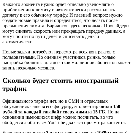
Каждого абонента нужно будет отдельно уведомлять о
приближении к лимиту и автоматически рассчитывать
доплату к его обычному тарифу. И главный вопрос: нужно
создать новые правила и определиться, что делать после
превышения лимита. Вариантов здесь несколько. Провайдеры
могут снижать скорость или прекращать передачу данных, а
могут пойти по пути денег и списывать деньги
автоматически.
Новые задачи потребуют пересмотра всех контрактов с
пользователями. По оценкам участников рынка, только
настройка биллинга для десятков миллионов абонентов может
занять несколько месяцев.
Сколько будет стоить иностранный
трафик
Официального тарифа нет, но в СМИ и отраслевых
обсуждениях чаще всего фигурирует ориентир
около 150
рублей за каждый гигабайт сверх лимита 15 ГБ
. Но на
основании имеющихся цифр можно посчитать, во что
обойдется любителям YouTube два часа просмотра контента.
Если смотреть видео
2 часа в день
в качестве
1080p
(около 3