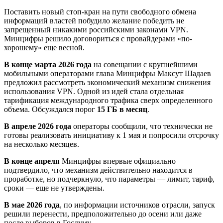
Поставить новый стоп-кран на пути свободного обмена
информаций властей побудило желание победить не
запрещенный никакими российскими законами VPN.
Минцифры решило договориться с провайдерами «по-
хорошему» еще весной.
В конце марта 2026 года
на совещании с крупнейшими
мобильными операторами глава Минцифры Максут Шадаев
предложил рассмотреть экономический механизм снижения
использования VPN. Одной из идей стала отдельная
тарификация международного трафика сверх определенного
объема. Обсуждался порог
15 ГБ в месяц
.
В апреле 2026 года
операторы сообщили, что технически не
готовы реализовать инициативу к 1 мая и попросили отсрочку
на несколько месяцев.
В конце апреля
Минцифры впервые официально
подтвердило, что механизм действительно находится в
проработке, но подчеркнуло, что параметры — лимит, тариф,
сроки — еще не утверждены.
В мае 2026 года
, по информации источников отрасли, запуск
решили перенести, предположительно до осени или даже
после выборов в Госдуму.